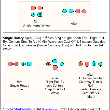
före
efter
Single Ferris Wheel
Single Rotary Spin
[C3A]
: Från en Single Eight Chain Thru. Right Pull
By; Centers Step To A L-H Mini-Wave och Cast Off 3/4 medan Outsides
U-Turn Back åt vänster (Single Courtesy Turn) och Roll. Slutar i en R-H
Wave.
efter
efter
Outsides Single
före
Right Pull By
Courtesy Turn &
Single Rotary
och Centers
Roll
Spin
Step To A L-H
medan Centers
Wave
Cast Off 3/4
(klart)
Single Shakedown
[C3A]
: Från dansare rygg mot
(
Lee Kopman
1979)