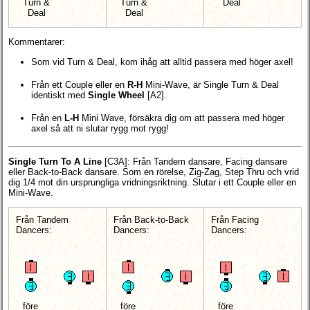
Turn &
Turn &
Deal
Deal
Deal
Kommentarer:
Som vid Turn & Deal, kom ihåg att alltid passera med höger axel!
Från ett Couple eller en
R-H
Mini-Wave, är Single Turn & Deal
identiskt med
Single Wheel
[A2].
Från en
L-H
Mini Wave, försäkra dig om att passera med höger
axel så att ni slutar rygg mot rygg!
Single Turn To A Line
[C3A]
: Från Tandem dansare, Facing dansare
eller Back-to-Back dansare. Som en rörelse, Zig-Zag, Step Thru och vrid
dig 1/4 mot din ursprungliga vridningsriktning. Slutar i ett Couple eller en
Mini-Wave.
Från Tandem
Från Back-to-Back
Från Facing
Dancers:
Dancers:
Dancers:
före
före
före