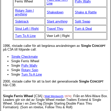
Ferris Wheel
Polly Wally
Line
Rotary Spin |
Shakedown
Shake & Rattle
anything
Sidetrack
Slant
anything
Split Swap
Strut Left | Right
Travel Thru
Turn & Deal
Turn To A Line
Veer Left | Right
1996, röstade caller för att begränsa användningen av
Single C
ONCEPT
på C3A till följande call:
Single Checkmate
Single Ferris Wheel
Single
Polly Wally
Single
Rotary Spin
Single
Turn To A Line
2000, röstade caller för att ta bort det generaliserade
Single C
ONCEPT
från C3B.
Single Ferris Wheel
[C3A]
: Från en Mini-Wave Box.
(
Walt Wentworth
1974)
Leaders gör sin del av Single Wheel medan Trailers Extend & Single
Wheel. Slutar i en Zero-Tag (Single Starting Double Pass Thru
Formation). (Som en rörelse, Follow Thru & Roll)