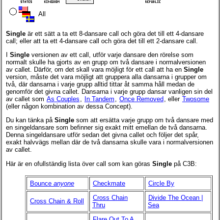
All
Single
är ett sätt a ta ett 8-dansare call och göra det till ett 4-dansare
call; eller att ta ett 4-dansare call och göra det till ett 2-dansare call.
I
Single
versionen av ett call, utför varje dansare den rörelse som
normalt skulle ha gjorts av en grupp om två dansare i normalversionen
av callet. Därför, om det skall vara möjligt för ett call att ha en
Single
version, måste det vara möjligt att gruppera alla dansarna i grupper om
två, där dansarna i varje grupp alltid tittar åt samma håll medan de
genomför det givna callet. Dansarna i varje grupp dansar vanligen sin del
av callet som
As Couples
,
In Tandem
,
Once Removed
,
eller
Twosome
(eller någon kombination av dessa Concept).
Du kan tänka på
Single
som att ersätta varje grupp om två dansare med
en singeldansare som befinner sig exakt mitt emellan de två dansarna.
Denna singeldansare utför sedan det givna callet och följer det spår,
exakt halvvägs mellan där de två dansarna skulle vara i normalversionen
av callet.
Här är en ofullständig lista över call som kan göras
Single
på C3B:
Bounce
anyone
Checkmate
Circle By
Cross Chain
Divide The Ocean |
Cross Chain & Roll
Thru
Sea
Flare Out To A