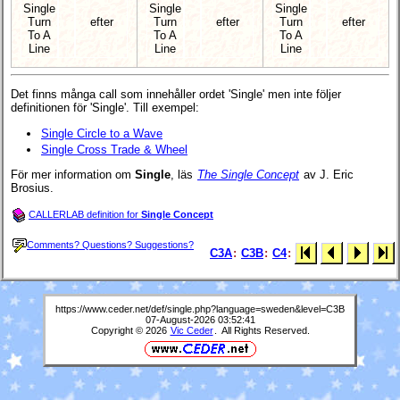
Single
Single
Single
Turn
efter
Turn
efter
Turn
efter
To A
To A
To A
Line
Line
Line
Det finns många call som innehåller ordet 'Single' men inte följer
definitionen för 'Single'. Till exempel:
Single Circle to a Wave
Single Cross Trade & Wheel
För mer information om
Single
, läs
The Single Concept
av J. Eric
Brosius.
CALLERLAB definition for
Single Concept
Comments? Questions? Suggestions?
C3A
:
C3B
:
C4
:
https://www.ceder.net/def/single.php?language=sweden&level=C3B
07-August-2026 03:52:41
Copyright © 2026
Vic Ceder
. All Rights Reserved.