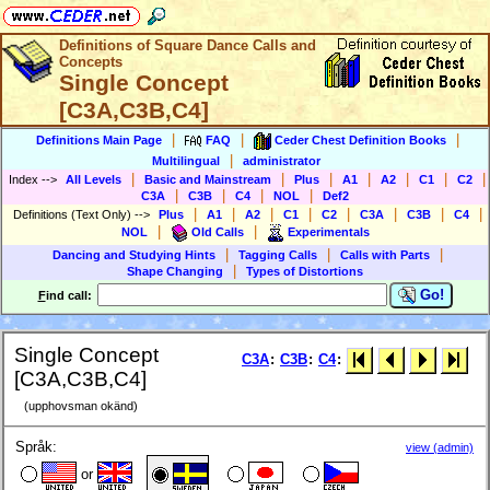
Definitions of Square Dance Calls and
Concepts
Single Concept
[C3A,C3B,C4]
|
|
|
Definitions Main Page
FAQ
Ceder Chest Definition Books
|
Multilingual
administrator
|
|
|
|
|
|
|
Index
-->
All Levels
Basic and Mainstream
Plus
A1
A2
C1
C2
|
|
|
|
C3A
C3B
C4
NOL
Def2
|
|
|
|
|
|
|
|
Definitions (Text Only)
-->
Plus
A1
A2
C1
C2
C3A
C3B
C4
|
|
NOL
Old Calls
Experimentals
|
|
|
Dancing and Studying Hints
Tagging Calls
Calls with Parts
|
Shape Changing
Types of Distortions
Go!
F
ind call:
Single Concept
C3A
:
C3B
:
C4
:
[C3A,C3B,C4]
(upphovsman okänd)
Språk:
view (admin)
or