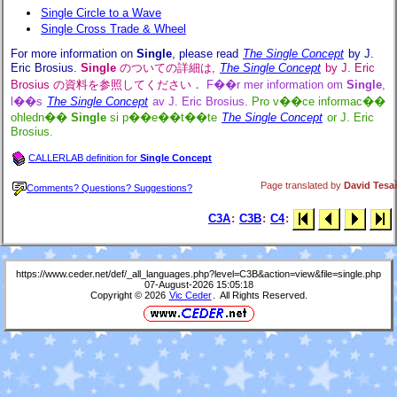
Single Circle to a Wave
Single Cross Trade & Wheel
For more information on
Single
, please read
The Single Concept
by J.
Eric Brosius.
Single
のついての詳細は,
The Single Concept
by J. Eric
Brosius の資料を参照してください．
F��r mer information om
Single
,
l��s
The Single Concept
av J. Eric Brosius.
Pro v��ce informac��
ohledn��
Single
si p��e��t��te
The Single Concept
or J. Eric
Brosius.
CALLERLAB definition for
Single Concept
Page translated by
David Tesa
Comments? Questions? Suggestions?
C3A
:
C3B
:
C4
:
https://www.ceder.net/def/_all_languages.php?level=C3B&action=view&file=single.php
07-August-2026 15:05:18
Copyright © 2026
Vic Ceder
. All Rights Reserved.