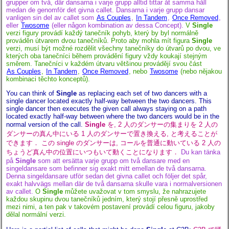
grupper om två, där dansarna i varje grupp alltid tittar åt samma håll
medan de genomför det givna callet. Dansarna i varje grupp dansar
vanligen sin del av callet som
As Couples
,
In Tandem
,
Once Removed
,
eller
Twosome
(eller någon kombination av dessa Concept).
V
Single
verzi figury provádí každý tanečník pohyb, který by byl normálně
prováděn útvarem dvou tanečníků. Proto aby mohla mít figura
Single
verzi, musí být možné rozdělit všechny tanečníky do útvarů po dvou, ve
kterých oba tanečníci během provádění figury vždy koukají stejným
směrem. Tanečníci v každém útvaru většinou provádějí svou část
As Couples
,
In Tandem
,
Once Removed
,
nebo
Twosome
(nebo nějakou
kombinaci těchto konceptů).
You can think of
Single
as replacing each set of two dancers with a
single dancer located exactly half-way between the two dancers. This
single dancer then executes the given call always staying on a path
located exactly half-way between where the two dancers would be in the
normal version of the call.
Single
を, 2 人のダンサーの集まりを 2 人の
ダンサーの真ん中にいる 1 人のダンサーで置き換える, と考えることが
できます． この single のダンサーは, コールを普通に動いている 2 人の
ちょうど真ん中の位置にいつもいて動くことになります．
Du kan tänka
på
Single
som att ersätta varje grupp om två dansare med en
singeldansare som befinner sig exakt mitt emellan de två dansarna.
Denna singeldansare utför sedan det givna callet och följer det spår,
exakt halvvägs mellan där de två dansarna skulle vara i normalversionen
av callet.
O
Single
můžete uvažovat v tom smyslu, že nahrazujete
každou skupinu dvou tanečníků jedním, který stojí přesně uprostřed
mezi nimi, a ten pak v takovém postavení provádí celou figuru, jakoby
dělal normální verzi.