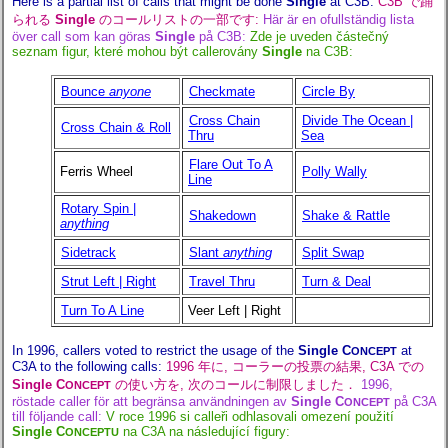
Here is a partial list of calls that might be done
Single
at C3B:
C3B で踊
られる
Single
のコールリストの一部です:
Här är en ofullständig lista
över call som kan göras
Single
på C3B:
Zde je uveden částečný
seznam figur, které mohou být callerovány
Single
na C3B:
Bounce
anyone
Checkmate
Circle By
Cross Chain
Divide The Ocean |
Cross Chain & Roll
Thru
Sea
Flare Out To A
Ferris Wheel
Polly Wally
Line
Rotary Spin |
Shakedown
Shake & Rattle
anything
Sidetrack
Slant
anything
Split Swap
Strut Left | Right
Travel Thru
Turn & Deal
Turn To A Line
Veer Left | Right
In 1996, callers voted to restrict the usage of the
Single C
at
ONCEPT
C3A to the following calls:
1996 年に, コーラーの投票の結果, C3A での
Single C
の使い方を, 次のコールに制限しました．
1996,
ONCEPT
röstade caller för att begränsa användningen av
Single C
på C3A
ONCEPT
till följande call:
V roce 1996 si calleři odhlasovali omezení použití
Single C
na C3A na následující figury:
ONCEPTU