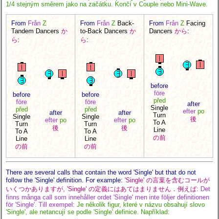
1/4 stejným směrem jako na začátku. Končí v Couple nebo Mini-Wave.
From
Från
Z
From
Från
Z
Back-
From
Från
Z
Facing
Tandem Dancers
か
to-Back Dancers
か
Dancers
から
:
ら
:
ら
:
before
före
before
before
před
före
före
after
Single
před
před
efter
po
after
after
Turn
Single
Single
後
efter
po
efter
po
To A
Turn
Turn
後
後
Line
To A
To A
の前
Line
Line
の前
の前
There are several calls that contain the word 'Single' but that do not
follow the 'Single' definition. For example:
'Single' の言葉を含むコールが
いくつかありますが, 'Single' の定義にはあてはまりません．例えば:
Det
finns många call som innehåller ordet 'Single' men inte följer definitionen
för 'Single'. Till exempel:
Je několik figur, které v názvu obsahují slovo
'Single', ale netancují se podle 'Single' definice. Například: