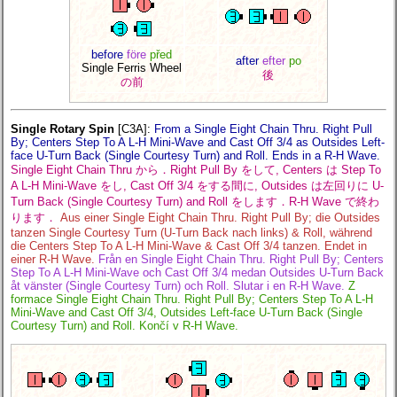
before
före
před
after
efter
po
Single Ferris Wheel
後
の前
Single Rotary Spin
[C3A]
:
From a Single Eight Chain Thru. Right Pull
By; Centers Step To A L-H Mini-Wave and Cast Off 3/4 as Outsides Left-
face U-Turn Back (Single Courtesy Turn) and Roll. Ends in a R-H Wave.
Single Eight Chain Thru から．Right Pull By をして, Centers は Step To
A L-H Mini-Wave をし, Cast Off 3/4 をする間に, Outsides は左回りに U-
Turn Back (Single Courtesy Turn) and Roll をします．R-H Wave で終わ
ります．
Aus einer Single Eight Chain Thru. Right Pull By; die Outsides
tanzen Single Courtesy Turn (U-Turn Back nach links) & Roll, während
die Centers Step To A L-H Mini-Wave & Cast Off 3/4 tanzen. Endet in
einer R-H Wave.
Från en Single Eight Chain Thru. Right Pull By; Centers
Step To A L-H Mini-Wave och Cast Off 3/4 medan Outsides U-Turn Back
åt vänster (Single Courtesy Turn) och Roll. Slutar i en R-H Wave.
Z
formace Single Eight Chain Thru. Right Pull By; Centers Step To A L-H
Mini-Wave and Cast Off 3/4, Outsides Left-face U-Turn Back (Single
Courtesy Turn) and Roll. Končí v R-H Wave.