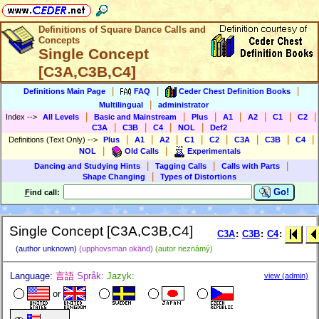
Definitions of Square Dance Calls and
Concepts
Single Concept
[C3A,C3B,C4]
|
|
|
Definitions Main Page
FAQ
Ceder Chest Definition Books
|
Multilingual
administrator
|
|
|
|
|
|
|
Index
-->
All Levels
Basic and Mainstream
Plus
A1
A2
C1
C2
|
|
|
|
C3A
C3B
C4
NOL
Def2
|
|
|
|
|
|
|
|
Definitions (Text Only)
-->
Plus
A1
A2
C1
C2
C3A
C3B
C4
|
|
NOL
Old Calls
Experimentals
|
|
|
Dancing and Studying Hints
Tagging Calls
Calls with Parts
|
Shape Changing
Types of Distortions
Go!
F
ind call:
Single Concept [C3A,C3B,C4]
C3A
:
C3B
:
C4
:
(author unknown)
(upphovsman okänd)
(autor neznámý)
Language:
言語
Språk:
Jazyk:
view (admin)
or