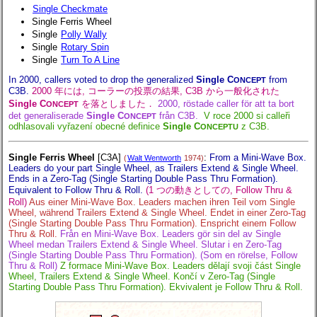
Single Checkmate
Single Ferris Wheel
Single
Polly Wally
Single
Rotary Spin
Single
Turn To A Line
In 2000, callers voted to drop the generalized
Single C
from
ONCEPT
C3B.
2000 年には, コーラーの投票の結果, C3B から一般化された
Single C
を落としました．
2000, röstade caller för att ta bort
ONCEPT
det generaliserade
Single C
från C3B.
V roce 2000 si calleři
ONCEPT
odhlasovali vyřazení obecné definice
Single C
z C3B.
ONCEPTU
Single Ferris Wheel
[C3A]
:
From a Mini-Wave Box.
(
Walt Wentworth
1974)
Leaders do your part Single Wheel, as Trailers Extend & Single Wheel.
Ends in a Zero-Tag (Single Starting Double Pass Thru Formation).
Equivalent to Follow Thru & Roll.
(1 つの動きとしての, Follow Thru &
Roll)
Aus einer Mini-Wave Box. Leaders machen ihren Teil vom Single
Wheel, während Trailers Extend & Single Wheel. Endet in einer Zero-Tag
(Single Starting Double Pass Thru Formation). Enspricht einem Follow
Thru & Roll.
Från en Mini-Wave Box. Leaders gör sin del av Single
Wheel medan Trailers Extend & Single Wheel. Slutar i en Zero-Tag
(Single Starting Double Pass Thru Formation). (Som en rörelse, Follow
Thru & Roll)
Z formace Mini-Wave Box. Leaders dělají svoji část Single
Wheel, Trailers Extend & Single Wheel. Končí v Zero-Tag (Single
Starting Double Pass Thru Formation). Ekvivalent je Follow Thru & Roll.