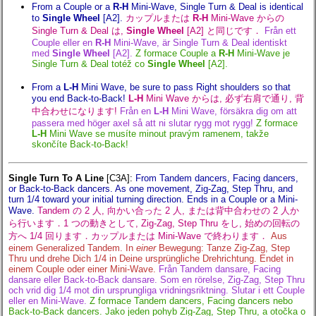
From a Couple or a
R-H
Mini-Wave, Single Turn & Deal is identical
to
Single Wheel
[A2].
カップルまたは
R-H
Mini-Wave からの
Single Turn & Deal は,
Single Wheel
[A2] と同じです．
Från ett
Couple eller en
R-H
Mini-Wave, är Single Turn & Deal identiskt
med
Single Wheel
[A2].
Z formace Couple a
R-H
Mini-Wave je
Single Turn & Deal totéž co
Single Wheel
[A2].
From a
L-H
Mini Wave, be sure to pass Right shoulders so that
you end Back-to-Back!
L-H
Mini Wave からは, 必ず右肩で通り, 背
中合わせになります!
Från en
L-H
Mini Wave, försäkra dig om att
passera med höger axel så att ni slutar rygg mot rygg!
Z formace
L-H
Mini Wave se musíte minout pravým ramenem, takže
skončíte Back-to-Back!
Single Turn To A Line
[C3A]
:
From Tandem dancers, Facing dancers,
or Back-to-Back dancers. As one movement, Zig-Zag, Step Thru, and
turn 1/4 toward your initial turning direction. Ends in a Couple or a Mini-
Wave.
Tandem の 2 人, 向かい合った 2 人, または背中合わせの 2 人か
ら行います．1 つの動きとして, Zig-Zag, Step Thru をし, 始めの回転の
方へ 1/4 回ります．カップルまたは Mini-Wave で終わります．
Aus
einem Generalized Tandem. In
einer
Bewegung: Tanze Zig-Zag, Step
Thru und drehe Dich 1/4 in Deine ursprüngliche Drehrichtung. Endet in
einem Couple oder einer Mini-Wave.
Från Tandem dansare, Facing
dansare eller Back-to-Back dansare. Som en rörelse, Zig-Zag, Step Thru
och vrid dig 1/4 mot din ursprungliga vridningsriktning. Slutar i ett Couple
eller en Mini-Wave.
Z formace Tandem dancers, Facing dancers nebo
Back-to-Back dancers. Jako jeden pohyb Zig-Zag, Step Thru, a otočka o