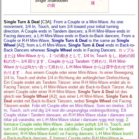
Single Shakedown
後
の前
Single Turn & Deal
[C3A]
:
From a Couple or a Mini-Wave. As one
movement, 1/4 In, Touch, and turn 1/4 toward your initial turning
direction. A Couple ends in Tandem dancers; a R-H Mini-Wave ends in
Facing dancers; a L-H Mini-Wave ends in Back-to-Back dancers. From a
Couple or R-H Mini-Wave,
Single Turn & Deal
is the same as
Single
Wheel
[A2]; from a L-H Mini-Wave,
Single Turn & Deal
ends in Back-to-
Back Dancers whereas
Single Wheel
ends in Facing Dancers.
カップル
または Mini-Wave から．1 つの動きとして, 1/4 In, Touch をし, 始めの回
転の方へ 1/4 回ります．Couple からは Tandem で終わり, R-H Mini-
Wave からは向かい合って終わり, L-H Mini-Wave からは背中合わせで終
わります．
Aus einem Couple oder einer Mini-Wave. In einer Bewegung,
1/4 In, Touch und drehe 1/4 in Richtung der anfänglichen Drehrichtung.
Ein Couple endet als Tandem Tänzer; eine R-H Mini-Wave endet als in
Facing Tänzer; eine L-H Mini-Wave endet als Back-to-Back Tänzer. Aus
einem Couple oder einer R-H Mini-Wave,
Single Turn & Deal
ist das
gleich wie
Single Wheel
[A2]; aus einer L-H Mini-Wave,
Single Turn &
Deal
endet mit Back-to-Back Tänzern, wobei
Single Wheel
mit Facing
Tänzern endet.
Från ett Couple eller en Mini-Wave. Som en rörelse, 1/4
In, Touch, och vrid dig 1/4 mot din ursprungliga vridningsriktning. Ett
Couple slutar i Tandem dansare; en R-H Mini-Wave slutar i dansare som
tittar på varandra; en L-H Mini-Wave slutar i dansare rygg mot rygg.
Z
formace Couple nebo Mini-Wave. Jako jeden pohyb 1/4 In, Touch, and
turn 1/4 stejným směrem jako na začátku. Couple končí v Tandem
dancers; R-H Mini-Wave končí ve Facing dancers; L-H Mini-Wave končí
v Back-to-Back dancers. F formací Couple nebo R-H Mini-Wave je