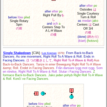
after
efter
po
Outsides
は
after
efter
po
Single Courtesy
Right Pull By
を
Turn & Roll
before
före
před
し
as
medan
jako
Single Rotary
and
och
a
Spin
Centers
は
Cast
Centers Step To
の前
Off 3/4
A L-H Wave
の後
の後
(done)
(終わり)
(klart)
(hotovo)
Single Shakedown
[C3A]
:
From Back-to-Back
(
Lee Kopman
1979)
Dancers. As one movement, Right Roll To A Wave & Roll. Ends in
Facing Dancers.
(1 つの動きとして, Right Roll To A Wave & Roll)
Aus
Back-to-Back Dancers. Tanze in
einer
Bewegung Right Roll To A Wave
&emp; Roll. Endet in Facing Dancers.
Från dansare rygg mot rygg. Som
en rörelse, Right Roll To A Wave & Roll. Slutar i Facing Dancers.
Z
formace Back-to-Back Dancers. Jako jeden pohyb Right Roll To A Wave
& Roll. Končí ve Facing Dancers.
before
före
před
after
efter
po