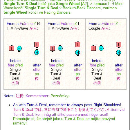
Single Turn & Deal
totéž jako
Single Wheel
[A2]; z formace L-H Mini-
Wave končí
Single Turn & Deal
v Back-to-Back Dancers, zatímco
Single Wheel
končí ve Facing Dancers.
From a
Från en
Z
R-
From a
Från en
Z
L-
From a
Från en
Z
H Mini-Wave
から
:
H Mini-Wave
から
:
Couple
から
:
before
before
before
före
před
after
före
před
after
före
před
after
Single
efter
Single
efter
Single
efter
Turn &
po
Turn &
po
Turn &
po
Deal
Deal
Deal
後
後
後
の前
の前
の前
Notes:
注釈:
Kommentarer:
Poznámky:
As with Turn & Deal, remember to always pass Right Shoulders!
Turn & Deal では, 常に右肩で通ることを覚えてください!
Som vid
Turn & Deal, kom ihåg att alltid passera med höger axel!
Pamatujte si, že stejně jako u Turn & Deal se míjíte pravými
rameny!