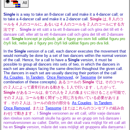
All
Single
is a way to take an 8-dancer call and make it a 4-dancer call; or
to take a 4-dancer call and make it a 2-dancer call.
Single
は, 8 人のコ
ールを 4 人のコールに, あるいは 4 人のコールを 2 人のコールにする方
法です．
Single
är ett sätt a ta ett 8-dansare call och göra det till ett 4-
dansare call; eller att ta ett 4-dansare call och göra det till ett 2-dansare
call.
Single
koncept je způsob, jak z figury pro osm lidí udělat figuru pro
čtyři lidi, nebo jak z figury pro čtyři lidi udělat figuru pro dva lidi.
In the
Single
version of a call, each dancer executes the movement that
would normally be done by a set of two dancers within the normal version
of the call. Hence, for a call to have a
Single
version, it must be
possible to group all dancers into sets of two, in which the dancers in
each set are always facing the same direction thoughout the given call.
The dancers in each set are usually dancing their portion of the call
As Couples
,
In Tandem
,
Once Removed
,
or
Twosome
(or some
combination of these concepts).
あるコールの
Single
では, そのコール
の 2 人によって通常行われる動きを, 1 人で行います．したがって,
Single
があるコールは, 全ての人を 2 人の集まりに分けることが可能で,
その 2 人は, コールを動く間ずっと同じ方を向いている必要がありま
す．その 2 人は, コールの自分の部分を
As Couples
,
In Tandem
,
Once Removed
,
または
Twosome
(またはこれらのコンセプトの組み合
わせ) で動きます．
I
Single
versionen av ett call, utför varje dansare
den rörelse som normalt skulle ha gjorts av en grupp om två dansare i
normalversionen av callet. Därför, om det skall vara möjligt för ett call att
ha en
Single
version, måste det vara möjligt att gruppera alla dansarna i