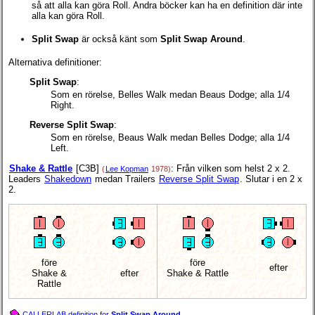
så att alla kan göra Roll. Andra böcker kan ha en definition där inte
alla kan göra Roll.
Split Swap
är också känt som
Split Swap Around
.
Alternativa definitioner:
Split Swap
:
Som en rörelse, Belles Walk medan Beaus Dodge; alla 1/4
Right.
Reverse Split Swap
:
Som en rörelse, Beaus Walk medan Belles Dodge; alla 1/4
Left.
Shake & Rattle
[C3B]
: Från vilken som helst 2 x 2.
(
Lee Kopman
1978)
Leaders
Shakedown
medan Trailers
Reverse Split Swap
. Slutar i en 2 x
2.
före
före
efter
Shake &
efter
Shake & Rattle
Rattle
CALLERLAB definition for
Split Swap Around