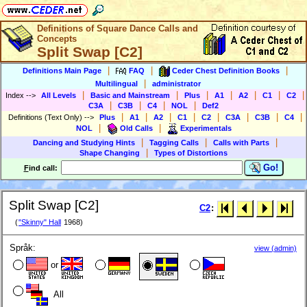
Definitions of Square Dance Calls and
Concepts
Split Swap [C2]
|
|
|
Definitions Main Page
FAQ
Ceder Chest Definition Books
|
Multilingual
administrator
|
|
|
|
|
|
|
Index
-->
All Levels
Basic and Mainstream
Plus
A1
A2
C1
C2
|
|
|
|
C3A
C3B
C4
NOL
Def2
|
|
|
|
|
|
|
|
Definitions (Text Only)
-->
Plus
A1
A2
C1
C2
C3A
C3B
C4
|
|
NOL
Old Calls
Experimentals
|
|
|
Dancing and Studying Hints
Tagging Calls
Calls with Parts
|
Shape Changing
Types of Distortions
Go!
F
ind call:
Split Swap [C2]
C2
:
(
"Skinny" Hall
1968)
Språk:
view (admin)
or
All