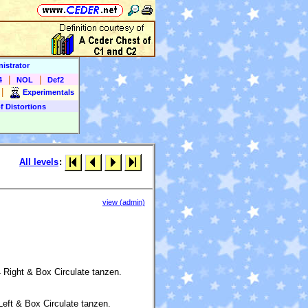
istrator
|
|
4
NOL
Def2
|
Experimentals
f Distortions
All levels
:
view (admin)
Right & Box Circulate tanzen.
ft & Box Circulate tanzen.