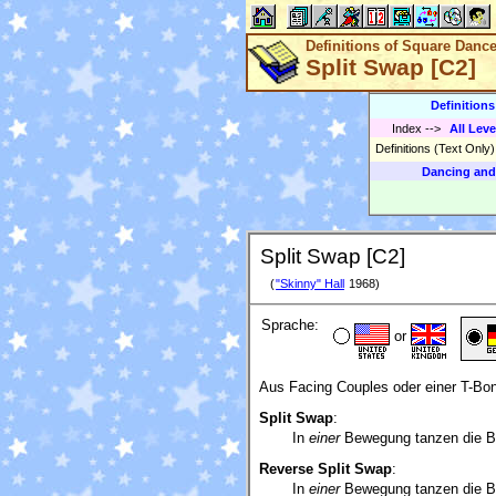
Definitions of Square Danc
Split Swap [C2]
Definition
Index
-->
All Leve
Definitions (Text Only
Dancing and
Split Swap [C2]
(
"Skinny" Hall
1968)
Sprache:
or
Aus Facing Couples oder einer T-Bone 
Split Swap
:
In
einer
Bewegung tanzen die Bel
Reverse Split Swap
:
In
einer
Bewegung tanzen die Bea