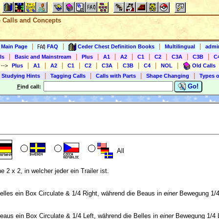
e Calls and Concepts
|
|
|
|
s Main Page
FAQ
Ceder Chest Definition Books
Multilingual
admin
|
|
|
|
|
|
|
|
|
ls
Basic and Mainstream
Plus
A1
A2
C1
C2
C3A
C3B
C
|
|
|
|
|
|
|
|
|
)
-->
Plus
A1
A2
C1
C2
C3A
C3B
C4
NOL
Old Calls
|
|
|
|
 Studying Hints
Tagging Calls
Calls with Parts
Shape Changing
Types o
Go!
F
ind call:
All
2 x 2, in welcher jeder ein Trailer ist.
les ein Box Circulate & 1/4 Right, während die Beaus in
einer
Bewegung 1/4 
us ein Box Circulate & 1/4 Left, während die Belles in
einer
Bewegung 1/4 Le