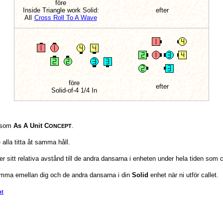
före
Inside Triangle work Solid:
efter
All
Cross Roll To A Wave
före
efter
Solid-of-4 1/4 In
 som
As A Unit C
.
ONCEPT
lla titta åt samma håll.
r sitt relativa avstånd till de andra dansarna i enheten under hela tiden som ca
komma emellan dig och de andra dansarna i din
Solid
enhet när ni utför callet.
pt