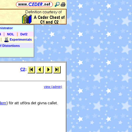
istrator
|
|
4
NOL
Def2
|
Experimentals
f Distortions
C2
:
view (admin)
dem
) för att utföra det givna callet.