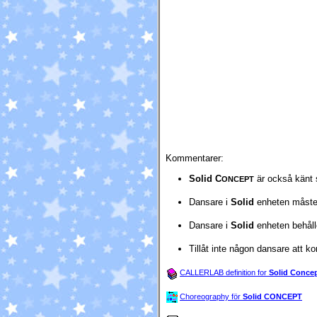
Kommentarer:
Solid C
är också känt
ONCEPT
Dansare i
Solid
enheten måste a
Dansare i
Solid
enheten behålle
Tillåt inte någon dansare att 
CALLERLAB definition for
Solid Conce
Choreography för
Solid CONCEPT