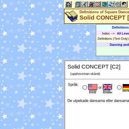
Definitions of Square Danc
Solid CONCEPT 
Definition
Index
-->
All Leve
Definitions (Text Only
Dancing and
Solid CONCEPT [C2]
(upphovsman okänd)
Språk:
or
De utpekade dansarna eller dansarna