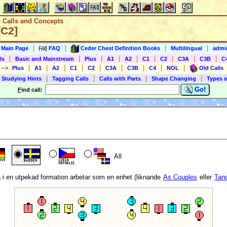
e Calls and Concepts
[C2]
|
|
|
|
s Main Page
FAQ
Ceder Chest Definition Books
Multilingual
admin
|
|
|
|
|
|
|
|
|
ls
Basic and Mainstream
Plus
A1
A2
C1
C2
C3A
C3B
C
|
|
|
|
|
|
|
|
|
)
-->
Plus
A1
A2
C1
C2
C3A
C3B
C4
NOL
Old Calls
|
|
|
|
 Studying Hints
Tagging Calls
Calls with Parts
Shape Changing
Types o
Go!
F
ind call:
All
 i en utpekad formation arbetar som en enhet (liknande
As Couples
eller
Tan