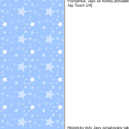
Poznámka: Jays se mohou provádět i z
Jay Touch 1/4).
Historicky byly Jays označovány tak