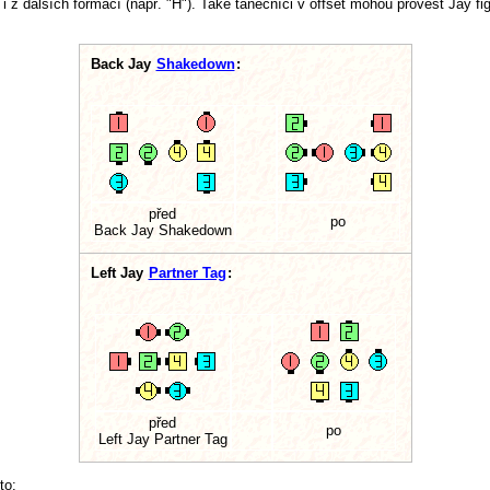
 dalších formací (např. "H"). Také tanečníci v offset mohou provést Jay fig
Back Jay
Shakedown
:
před
po
Back Jay Shakedown
Left Jay
Partner Tag
:
před
po
Left Jay Partner Tag
to: