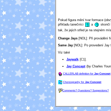
Pokud figura mění tvar formace (ob
příkladu tanečníci
a
skončí 
tak, že jejich střed je na stejném m
Change Jays
[NOL]
: Při provádění 
Same Jay
[NOL]
: Po provedení Jay 
Viz také
Jaywalk
[C1].
Jay Concept
(by Charles Youn
CALLERLAB definition for
Jay Concept
Choreography for
Jay Concept
Comments? Questions? Suggestions?