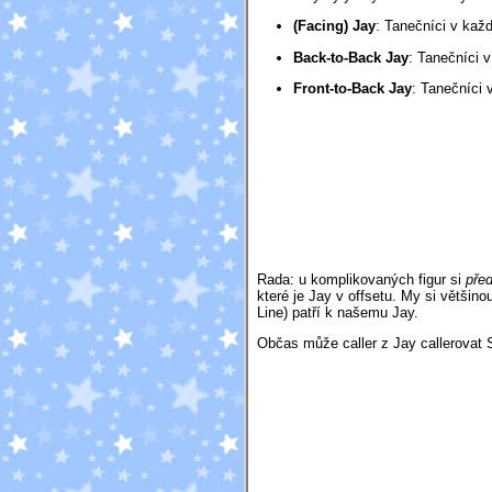
(Facing) Jay
:
Tanečníci v každ
Back-to-Back Jay
:
Tanečníci v
Front-to-Back Jay
:
Tanečníci 
Rada: u komplikovaných figur si
pře
které je Jay v offsetu. My si větši
Line) patří k našemu Jay.
Občas může caller z Jay callerovat 