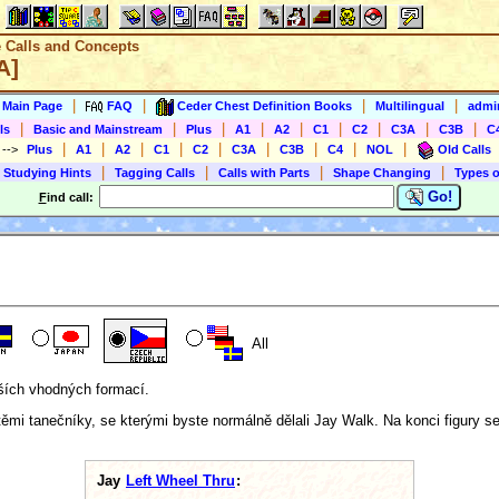
e Calls and Concepts
A]
|
|
|
|
s Main Page
FAQ
Ceder Chest Definition Books
Multilingual
admin
|
|
|
|
|
|
|
|
|
ls
Basic and Mainstream
Plus
A1
A2
C1
C2
C3A
C3B
C
|
|
|
|
|
|
|
|
|
)
-->
Plus
A1
A2
C1
C2
C3A
C3B
C4
NOL
Old Calls
|
|
|
|
 Studying Hints
Tagging Calls
Calls with Parts
Shape Changing
Types o
Go!
F
ind call:
All
ších vhodných formací.
těmi tanečníky, se kterými byste normálně dělali Jay Walk. Na konci figury s
Jay
Left Wheel Thru
: