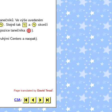
 tanečníků. Ve výše uvedeném
. Stejně tak
a
skončí
 pozice tanečníka
).
druhými Centers a naopak).
Page translated by
David Tesař
.
C3A
: