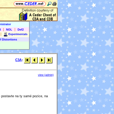
istrator
|
|
4
NOL
Def2
|
Experimentals
f Distortions
C3A
:
view (admin)
e postavte na ty samé pozice, na