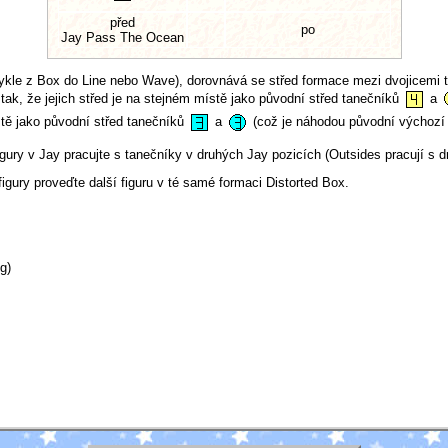
před
po
Jay Pass The Ocean
vykle z Box do Line nebo Wave), dorovnává se střed formace mezi dvojicemi
tak, že jejich střed je na stejném místě jako původní střed tanečníků
a
ístě jako původní střed tanečníků
a
(což je náhodou původní výchozí
figury v Jay pracujte s tanečníky v druhých Jay pozicích (Outsides pracují s 
figury proveďte další figuru v té samé formaci Distorted Box.
g)