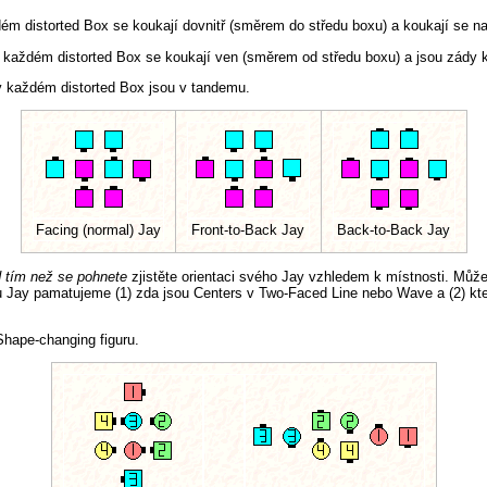
ém distorted Box se koukají dovnitř (směrem do středu boxu) a koukají se na
 každém distorted Box se koukají ven (směrem od středu boxu) a jsou zády 
v každém distorted Box jsou v tandemu.
Facing (normal) Jay
Front-to-Back Jay
Back-to-Back Jay
d tím než se pohnete
zjistěte orientaci svého Jay vzhledem k místnosti. Může
nou Jay pamatujeme (1) zda jsou Centers v Two-Faced Line nebo Wave a (2) kt
Shape-changing figuru.