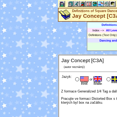
Definitions of Square Danc
Jay Concept [C3
Definition
Index
-->
All Leve
Definitions (Text Only
Dancing and
Jay Concept [C3A]
(autor neznámý)
Jazyk:
or
Z formace Generalized 1/4 Tag a dal
Pracujte ve formaci Distorted Box s 
kterých byl box na začátku.