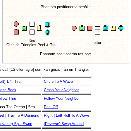
Phantom positionerna behålls
före
efter
Outside Triangles Peel & Trail
Phantom positionerna tas bort
på call [C2 eller lägre] som kan göras från en Triangle:
eft) 1/4 Thru
Circle To A Wave
ross Back
Cross Your Neighbor
ollow Thru
Follow Your Neighbor
ass The Ocean | Sea
Peel Off
el | Trail To A Diamond
Right | Left Roll To A Wave
Reverse) Split Swap
(Reverse) Swap Around