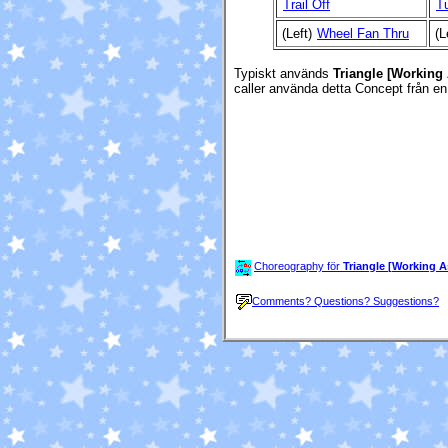
Trail Off
Tu
(Left)
Wheel Fan Thru
(L
Typiskt används
Triangle [Working
caller använda detta Concept från e
Choreography för
Triangle [Working 
Comments? Questions? Suggestions?