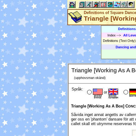
Definitions of Square Danc
Triangle [Workin
Definition
Index
-->
All Leve
Definitions (Text Only
Dancing and
Triangle [Working As A B
(upphovsman okänd)
Språk:
or
Triangle [Working As A Box] C
ONC
Såvida inget annat angetts av caller
ger oss en 'phantom' dansare för att 
callet skall ett utrymme reserveras