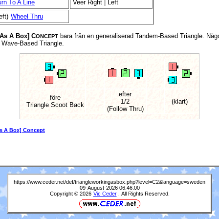
rn To A Line
Veer Right | Left
eft)
Wheel Thru
 As A Box] C
bara från en generaliserad Tandem-Based Triangle. Någo
ONCEPT
n Wave-Based Triangle.
efter
före
1/2
(klart)
Triangle Scoot Back
(Follow Thru)
As A Box] Concept
https://www.ceder.net/def/triangleworkingasbox.php?level=C2&language=sweden
09-August-2026 06:46:00
Copyright © 2026
Vic Ceder
. All Rights Reserved.