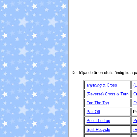
Det följande är en ofullständig lista 
anything
& Cross
(L
(Reverse) Cross & Turn
C
Fan The Top
F
Pair Off
P
Peel The Top
Pe
Split Recycle
(