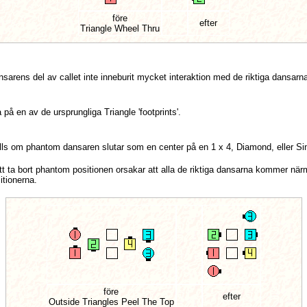
före
efter
Triangle Wheel Thru
nsarens del av callet inte inneburit mycket interaktion med de riktiga dansarn
på en av de ursprungliga Triangle 'footprints'.
ls om phantom dansaren slutar som en center på en 1 x 4, Diamond, eller Sin
t ta bort phantom positionen orsakar att alla de riktiga dansarna kommer när
itionerna.
före
efter
Outside Triangles Peel The Top