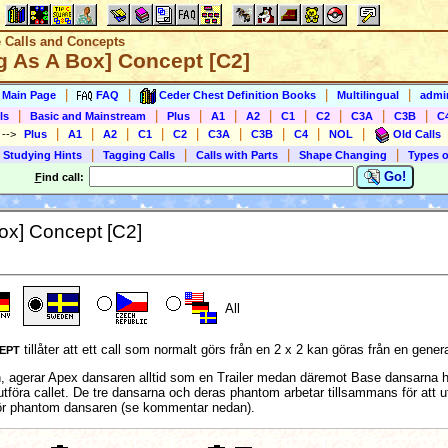
e Calls and Concepts
g As A Box] Concept [C2]
|
|
|
|
s Main Page
FAQ
Ceder Chest Definition Books
Multilingual
admin
|
|
|
|
|
|
|
|
|
ls
Basic and Mainstream
Plus
A1
A2
C1
C2
C3A
C3B
C
|
|
|
|
|
|
|
|
|
)
-->
Plus
A1
A2
C1
C2
C3A
C3B
C4
NOL
Old Calls
|
|
|
|
 Studying Hints
Tagging Calls
Calls with Parts
Shape Changing
Types o
Go!
F
ind call:
ox] Concept [C2]
All
tillåter att ett call som normalt görs från en 2 x 2 kan göras från en gen
EPT
n, agerar Apex dansaren alltid som en Trailer medan däremot Base dansarna har 
utföra callet. De tre dansarna och deras phantom arbetar tillsammans för att utf
 för phantom dansaren (se kommentar nedan).