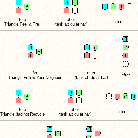
före
efter
efter
Triangle Peel & Trail
(tänk att du är här)
före
efter
efter
Triangle Follow Your Neighbor
(tänk att du är här)
före
efter
efter
Triangle (facing) Recycle
(tänk att du är här)