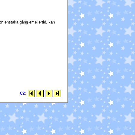
n enstaka gång emellertid, kan
C2
: