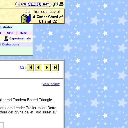
istrator
|
|
4
NOL
Def2
|
Experimentals
f Distortions
C2
:
view (admin)
eraliserad Tandem-Based Triangle.
klara Leader-Trailer roller. Detta
öra det givna callet. Vid slutet av