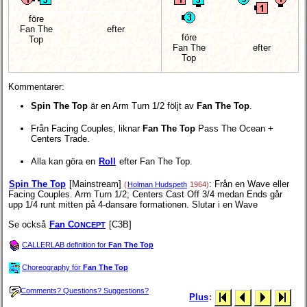
före
Fan The
efter
före
Top
Fan The
efter
Top
Kommentarer:
Spin The Top
är en Arm Turn 1/2 följt av
Fan The Top
.
Från Facing Couples, liknar
Fan The Top
Pass The Ocean +
Centers Trade.
Alla kan göra en
Roll
efter Fan The Top.
Spin The Top
[Mainstream]
: Från en Wave eller
(
Holman Hudspeth
1964)
Facing Couples. Arm Turn 1/2; Centers Cast Off 3/4 medan Ends går
upp 1/4 runt mitten på 4-dansare formationen. Slutar i en Wave
Se också
Fan C
[C3B]
ONCEPT
CALLERLAB definition for
Fan The Top
Choreography för
Fan The Top
Comments? Questions? Suggestions?
Plus
: