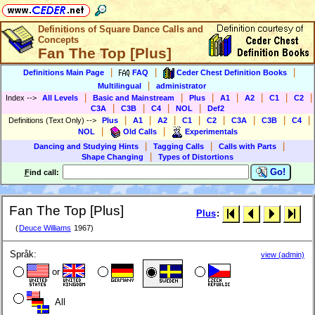
Definitions of Square Dance Calls and
Concepts
Fan The Top [Plus]
|
|
|
Definitions Main Page
FAQ
Ceder Chest Definition Books
|
Multilingual
administrator
|
|
|
|
|
|
|
Index
-->
All Levels
Basic and Mainstream
Plus
A1
A2
C1
C2
|
|
|
|
C3A
C3B
C4
NOL
Def2
|
|
|
|
|
|
|
|
Definitions (Text Only)
-->
Plus
A1
A2
C1
C2
C3A
C3B
C4
|
|
NOL
Old Calls
Experimentals
|
|
|
Dancing and Studying Hints
Tagging Calls
Calls with Parts
|
Shape Changing
Types of Distortions
Go!
F
ind call:
Fan The Top [Plus]
Plus
:
(
Deuce Williams
1967)
Språk:
view (admin)
or
All