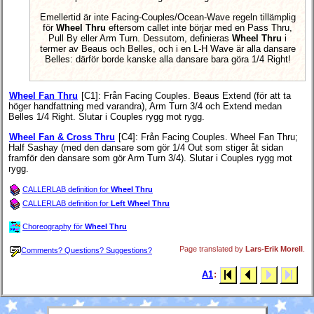
Emellertid är inte Facing-Couples/Ocean-Wave regeln tillämplig
för
Wheel Thru
eftersom callet inte börjar med en Pass Thru,
Pull By eller Arm Turn. Dessutom, definieras
Wheel Thru
i
termer av Beaus och Belles, och i en L-H Wave är alla dansare
Belles: därför borde kanske alla dansare bara göra 1/4 Right!
Wheel Fan Thru
[C1]
: Från Facing Couples. Beaus Extend (för att ta
höger handfattning med varandra), Arm Turn 3/4 och Extend medan
Belles 1/4 Right. Slutar i Couples rygg mot rygg.
Wheel Fan & Cross Thru
[C4]
: Från Facing Couples. Wheel Fan Thru;
Half Sashay (med den dansare som gör 1/4 Out som stiger åt sidan
framför den dansare som gör Arm Turn 3/4). Slutar i Couples rygg mot
rygg.
CALLERLAB definition for
Wheel Thru
CALLERLAB definition for
Left Wheel Thru
Choreography för
Wheel Thru
Page translated by
Lars-Erik Morell
.
Comments? Questions? Suggestions?
A1
: