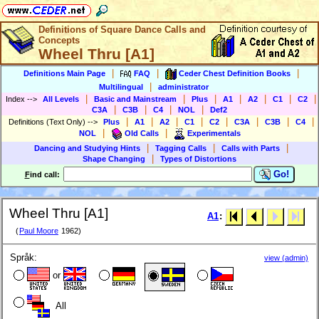
Definitions of Square Dance Calls and
Concepts
Wheel Thru [A1]
|
|
|
Definitions Main Page
FAQ
Ceder Chest Definition Books
|
Multilingual
administrator
|
|
|
|
|
|
|
Index
-->
All Levels
Basic and Mainstream
Plus
A1
A2
C1
C2
|
|
|
|
C3A
C3B
C4
NOL
Def2
|
|
|
|
|
|
|
|
Definitions (Text Only)
-->
Plus
A1
A2
C1
C2
C3A
C3B
C4
|
|
NOL
Old Calls
Experimentals
|
|
|
Dancing and Studying Hints
Tagging Calls
Calls with Parts
|
Shape Changing
Types of Distortions
Go!
F
ind call:
Wheel Thru [A1]
A1
:
(
Paul Moore
1962)
Språk:
view (admin)
or
All