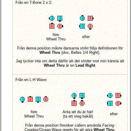
Från en T-Bone 2 x 2:
före
efter
Wheel Thru
Från denna position måste dansarna strikt följa definitionen för
Wheel Thru
(dvs, Belles 1/4 Right).
Jag tycker inte om detta därför att det strider mot min känsla att
Wheel Thru
är en
Lead Right
.
Från en L-H Wave:
före
Anta att du är här!
efter
Wheel Thru
(ta ett steg bakåt)
Från denna position försöker callern använda Facing-
Couples/Ocean-Wave regeln för att göra
Wheel Thru
.