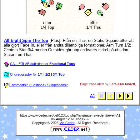
efter
efter
1/4 Top
1/4 Thru
All Eight Spin The Top
[Plus]
: Från en Thar, en Static Square efter att
alla gjort Face In, eller från andra tillämpliga formationer. Arm Turn 1/2;
Centers Star 3/4 medan Outsides går upp en kvarts cirkel på utsidan.
Slutar i en Thar.
CALLERLAB definition for
Fractional Tops
Choreography för
1/4 | 1/2 | 3/4 Top
Page translated by
Lars-Erik Morell
.
Comments? Questions? Suggestions?
A1
:
https://www.ceder.net/def/123top.php?language=sweden&level=A1
06-August-2026 05:35:32
Copyright © 2026
Vic Ceder
. All Rights Reserved.