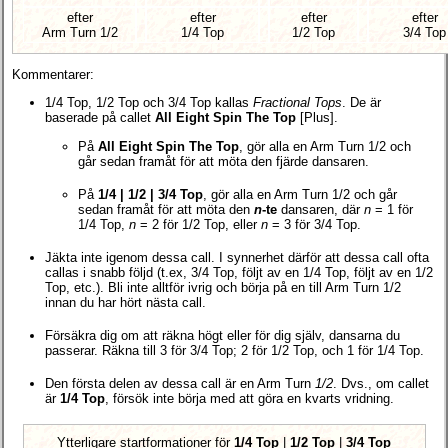
efter
efter
efter
efter
Arm Turn 1/2
1/4 Top
1/2 Top
3/4 Top
Kommentarer:
1/4 Top, 1/2 Top och 3/4 Top kallas
Fractional Tops
. De är
baserade på callet
All Eight Spin The Top
[Plus].
På
All Eight Spin The Top
, gör alla en Arm Turn 1/2 och
går sedan framåt för att möta den fjärde dansaren.
På
1/4 | 1/2 | 3/4 Top
, gör alla en Arm Turn 1/2 och går
sedan framåt för att möta den
n
-te
dansaren, där
n
= 1 för
1/4 Top,
n
= 2 för 1/2 Top, eller
n
= 3 för 3/4 Top.
Jäkta inte igenom dessa call. I synnerhet därför att dessa call ofta
callas i snabb följd (t.ex, 3/4 Top, följt av en 1/4 Top, följt av en 1/2
Top, etc.). Bli inte alltför ivrig och börja på en till Arm Turn 1/2
innan du har hört nästa call.
Försäkra dig om att räkna högt eller för dig själv, dansarna du
passerar. Räkna till 3 för 3/4 Top; 2 för 1/2 Top, och 1 för 1/4 Top.
Den första delen av dessa call är en Arm Turn
1/2
. Dvs., om callet
är
1/4 Top
, försök inte börja med att göra en kvarts vridning.
Ytterligare startformationer för
1/4 Top
|
1/2 Top
|
3/4 Top