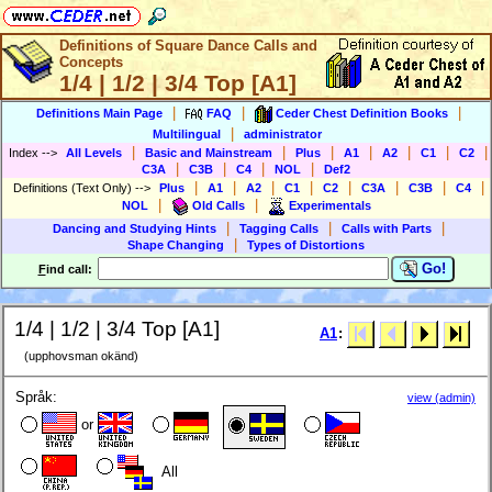
Definitions of Square Dance Calls and
Concepts
1/4 | 1/2 | 3/4 Top [A1]
|
|
|
Definitions Main Page
FAQ
Ceder Chest Definition Books
|
Multilingual
administrator
|
|
|
|
|
|
|
Index
-->
All Levels
Basic and Mainstream
Plus
A1
A2
C1
C2
|
|
|
|
C3A
C3B
C4
NOL
Def2
|
|
|
|
|
|
|
|
Definitions (Text Only)
-->
Plus
A1
A2
C1
C2
C3A
C3B
C4
|
|
NOL
Old Calls
Experimentals
|
|
|
Dancing and Studying Hints
Tagging Calls
Calls with Parts
|
Shape Changing
Types of Distortions
Go!
F
ind call:
1/4 | 1/2 | 3/4 Top [A1]
A1
:
(upphovsman okänd)
Språk:
view (admin)
or
All