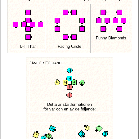
Funny Diamonds
L-H Thar
Facing Circle
J
F
ÄMFÖR
ÖLJANDE
Detta är startformationen
för var och en av de följande: