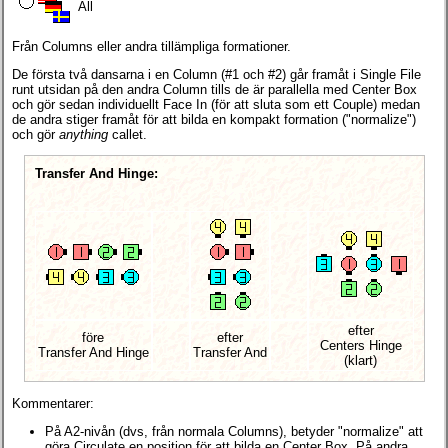
All
Från Columns eller andra tillämpliga formationer.
De första två dansarna i en Column (#1 och #2) går framåt i Single File
runt utsidan på den andra Column tills de är parallella med Center Box
och gör sedan individuellt Face In (för att sluta som ett Couple) medan
de andra stiger framåt för att bilda en kompakt formation ("normalize")
och gör
anything
callet.
Transfer And Hinge:
efter
före
efter
Centers Hinge
Transfer And Hinge
Transfer And
(klart)
Kommentarer:
På A2-nivån (dvs, från normala Columns), betyder "normalize" att
göra Circulate en position för att bilda en Center Box. På andra