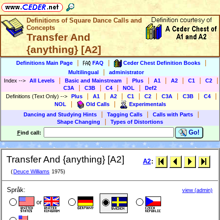
Definitions of Square Dance Calls and
Concepts
Transfer And
{anything} [A2]
|
|
|
Definitions Main Page
FAQ
Ceder Chest Definition Books
|
Multilingual
administrator
|
|
|
|
|
|
|
Index
-->
All Levels
Basic and Mainstream
Plus
A1
A2
C1
C2
|
|
|
|
C3A
C3B
C4
NOL
Def2
|
|
|
|
|
|
|
|
Definitions (Text Only)
-->
Plus
A1
A2
C1
C2
C3A
C3B
C4
|
|
NOL
Old Calls
Experimentals
|
|
|
Dancing and Studying Hints
Tagging Calls
Calls with Parts
|
Shape Changing
Types of Distortions
Go!
F
ind call:
Transfer And {anything} [A2]
A2
:
(
Deuce Williams
1975)
Språk:
view (admin)
or