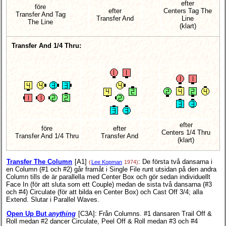
efter
före
efter
Centers Tag The
Transfer And Tag
Transfer And
Line
The Line
(klart)
Transfer And 1/4 Thru:
efter
före
efter
Centers 1/4 Thru
Transfer And 1/4 Thru
Transfer And
(klart)
Transfer The Column
[A1]
: De första två dansarna i
(
Lee Kopman
1974)
en Column (#1 och #2) går framåt i Single File runt utsidan på den andra
Column tills de är parallella med Center Box och gör sedan individuellt
Face In (för att sluta som ett Couple) medan de sista två dansarna (#3
och #4) Circulate (för att bilda en Center Box) och Cast Off 3/4; alla
Extend. Slutar i Parallel Waves.
Open Up But
anything
[C3A]
: Från Columns. #1 dansaren Trail Off &
Roll medan #2 dancer Circulate, Peel Off & Roll medan #3 och #4