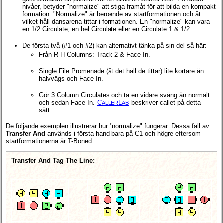
nivåer, betyder "normalize" att stiga framåt för att bilda en kompakt
formation. "Normalize" är beroende av startformationen och åt
vilket håll dansarena tittar i formationen. En "normalize" kan vara
en 1/2 Circulate, en hel Circulate eller en Circulate 1 & 1/2.
De första två (#1 och #2) kan alternativt tänka på sin del så här:
Från R-H Columns: Track 2 & Face In.
Single File Promenade (åt det håll de tittar) lite kortare än
halvvägs och Face In.
Gör 3 Column Circulates och ta en vidare sväng än normalt
och sedan Face In.
C
L
beskriver callet på detta
ALLER
AB
sätt.
De följande exemplen illustrerar hur "normalize" fungerar. Dessa fall av
Transfer And
används i första hand bara på C1 och högre eftersom
startformationerna är T-Boned.
Transfer And Tag The Line: