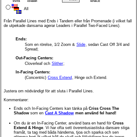
All
Från Parallel Lines med Ends i Tandem eller från Promenade (i vilket fall
de utpekade dansarna agerar Leaders i Parallel Two-Faced Lines).
Ends:
Som en rörelse, 1/2 Zoom &
Slide
, sedan Cast Off 3/4 and
Spread;
Out-Facing Centers:
Cloverleaf och
Slither
;
In-Facing Centers:
(Concentric)
Cross Extend
, Hinge och Extend.
Justera om nödvändigt för att sluta i Parallel Lines.
Kommentarer:
Ends och In-Facing Centers kan tänka på
Criss Cross The
Shadow
som en
Cast A Shadow
men använd fel hand!
Om du är en In-Facing Center, använd bara en hand för
Cross
Extend & Hinge
. Vi har ofta sett överentusiastiska dansare stiga
framåt, ta tag med båda händerna, tjoa och sparka och sen
glömma bort åt vilket håll de skall och följaktligen har de ingen