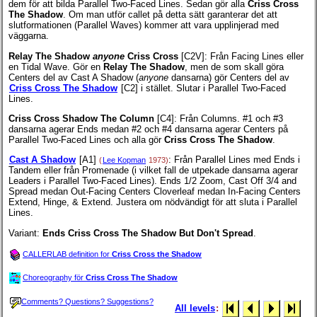
dem för att bilda Parallel Two-Faced Lines. Sedan gör alla
Criss Cross
The Shadow
. Om man utför callet på detta sätt garanterar det att
slutformationen (Parallel Waves) kommer att vara upplinjerad med
väggarna.
Relay The Shadow
anyone
Criss Cross
[C2V]
: Från Facing Lines eller
en Tidal Wave. Gör en
Relay The Shadow
, men de som skall göra
Centers del av Cast A Shadow (
anyone
dansarna) gör Centers del av
Criss Cross The Shadow
[C2] i stället. Slutar i Parallel Two-Faced
Lines.
Criss Cross Shadow The Column
[C4]
: Från Columns. #1 och #3
dansarna agerar Ends medan #2 och #4 dansarna agerar Centers på
Parallel Two-Faced Lines och alla gör
Criss Cross The Shadow
.
Cast A Shadow
[A1]
: Från Parallel Lines med Ends i
(
Lee Kopman
1973)
Tandem eller från Promenade (i vilket fall de utpekade dansarna agerar
Leaders i Parallel Two-Faced Lines). Ends 1/2 Zoom, Cast Off 3/4 and
Spread medan Out-Facing Centers Cloverleaf medan In-Facing Centers
Extend, Hinge, & Extend. Justera om nödvändigt för att sluta i Parallel
Lines.
Variant:
Ends Criss Cross The Shadow But Don't Spread
.
CALLERLAB definition for
Criss Cross the Shadow
Choreography för
Criss Cross The Shadow
Comments? Questions? Suggestions?
All levels
: