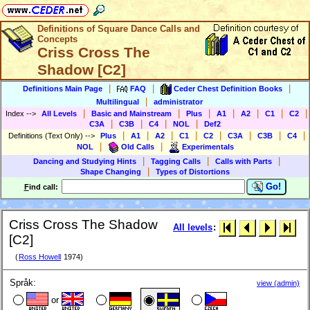
Definitions of Square Dance Calls and
Concepts
Criss Cross The
Shadow [C2]
|
|
|
Definitions Main Page
FAQ
Ceder Chest Definition Books
|
Multilingual
administrator
|
|
|
|
|
|
|
Index
-->
All Levels
Basic and Mainstream
Plus
A1
A2
C1
C2
|
|
|
|
C3A
C3B
C4
NOL
Def2
|
|
|
|
|
|
|
|
Definitions (Text Only)
-->
Plus
A1
A2
C1
C2
C3A
C3B
C4
|
|
NOL
Old Calls
Experimentals
|
|
|
Dancing and Studying Hints
Tagging Calls
Calls with Parts
|
Shape Changing
Types of Distortions
Go!
F
ind call:
Criss Cross The Shadow
All levels
:
[C2]
(
Ross Howell
1974)
Språk:
view (admin)
or