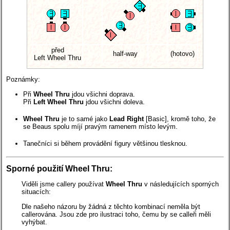
před
half-way
(hotovo)
Left Wheel Thru
Poznámky:
Při
Wheel Thru
jdou všichni doprava.
Při
Left Wheel Thru
jdou všichni doleva.
Wheel Thru
je to samé jako
Lead Right
[Basic], kromě toho, že
se Beaus spolu míjí pravým ramenem místo levým.
Tanečníci si během provádění figury většinou tlesknou.
Sporné použití Wheel Thru:
Viděli jsme callery používat
Wheel Thru
v následujících sporných
situacích:
Dle našeho názoru by žádná z těchto kombinací neměla být
callerována. Jsou zde pro ilustraci toho, čemu by se calleři měli
vyhýbat.