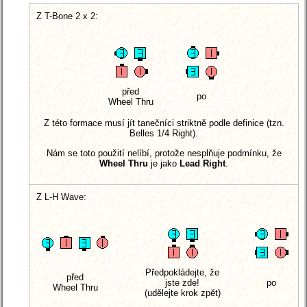
Z T-Bone 2 x 2:
před
po
Wheel Thru
Z této formace musí jít tanečníci striktně podle definice (tzn.
Belles 1/4 Right).
Nám se toto použití nelíbí, protože nesplňuje podmínku, že
Wheel Thru
je jako
Lead Right
.
Z L-H Wave:
Předpokládejte, že
před
jste zde!
po
Wheel Thru
(udělejte krok zpět)