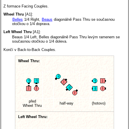
Z formace Facing Couples.
Wheel Thru
[A1]:
Belles
1/4 Right,
Beaus
diagonálně Pass Thru se současnou
otočkou o 1/4 doprava.
Left Wheel Thru
[A1]:
Beaus 1/4 Left, Belles diagonálně Pass Thru levým ramenem se
současnou otočkou o 1/4 doleva.
Končí v Back-to-Back Couples.
Wheel Thru:
před
half-way
(hotovo)
Wheel Thru
Left Wheel Thru: