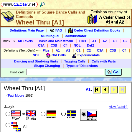
Definitions of Square Dance Calls and
Concepts
Wheel Thru [A1]
|
|
|
Definitions Main Page
FAQ
Ceder Chest Definition Books
|
Multilingual
administrator
|
|
|
|
|
|
|
Index
-->
All Levels
Basic and Mainstream
Plus
A1
A2
C1
C2
|
|
|
|
C3A
C3B
C4
NOL
Def2
|
|
|
|
|
|
|
|
Definitions (Text Only)
-->
Plus
A1
A2
C1
C2
C3A
C3B
C4
|
|
NOL
Old Calls
Experimentals
|
|
|
Dancing and Studying Hints
Tagging Calls
Calls with Parts
|
Shape Changing
Types of Distortions
Go!
F
ind call:
Wheel Thru [A1]
A1
:
(
Paul Moore
1962)
Jazyk:
view (admin)
or
All