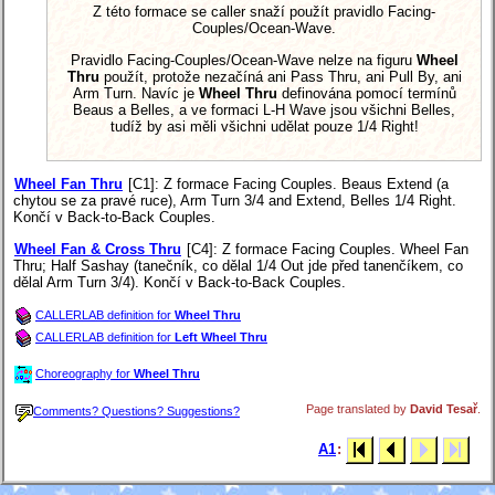
Z této formace se caller snaží použít pravidlo Facing-
Couples/Ocean-Wave.
Pravidlo Facing-Couples/Ocean-Wave nelze na figuru
Wheel
Thru
použít, protože nezačíná ani Pass Thru, ani Pull By, ani
Arm Turn. Navíc je
Wheel Thru
definována pomocí termínů
Beaus a Belles, a ve formaci L-H Wave jsou všichni Belles,
tudíž by asi měli všichni udělat pouze 1/4 Right!
Wheel Fan Thru
[C1]
: Z formace Facing Couples. Beaus Extend (a
chytou se za pravé ruce), Arm Turn 3/4 and Extend, Belles 1/4 Right.
Končí v Back-to-Back Couples.
Wheel Fan & Cross Thru
[C4]
: Z formace Facing Couples. Wheel Fan
Thru; Half Sashay (tanečník, co dělal 1/4 Out jde před tanenčíkem, co
dělal Arm Turn 3/4). Končí v Back-to-Back Couples.
CALLERLAB definition for
Wheel Thru
CALLERLAB definition for
Left Wheel Thru
Choreography for
Wheel Thru
Page translated by
David Tesař
.
Comments? Questions? Suggestions?
A1
: