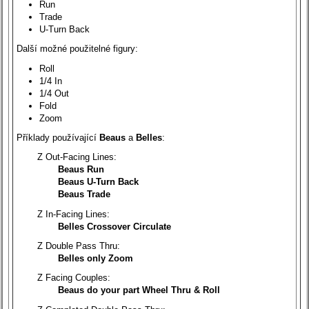
Run
Trade
U-Turn Back
Další možné použitelné figury:
Roll
1/4 In
1/4 Out
Fold
Zoom
Příklady používající
Beaus
a
Belles
:
Z Out-Facing Lines:
Beaus Run
Beaus U-Turn Back
Beaus Trade
Z In-Facing Lines:
Belles Crossover Circulate
Z Double Pass Thru:
Belles only Zoom
Z Facing Couples:
Beaus do your part Wheel Thru & Roll