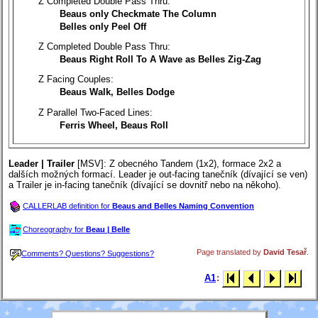
Z Completed Double Pass Thru:
Beaus only Checkmate The Column
Belles only Peel Off
Z Completed Double Pass Thru:
Beaus Right Roll To A Wave as Belles Zig-Zag
Z Facing Couples:
Beaus Walk, Belles Dodge
Z Parallel Two-Faced Lines:
Ferris Wheel, Beaus Roll
Leader | Trailer
[MSV]
: Z obecného Tandem (1x2), formace 2x2 a
dalších možných formací. Leader je out-facing tanečník (dívající se ven)
a Trailer je in-facing tanečník (dívající se dovnitř nebo na někoho).
CALLERLAB definition for
Beaus and Belles Naming Convention
Choreography for
Beau | Belle
Page translated by
David Tesař
.
Comments? Questions? Suggestions?
A1
: