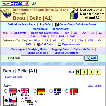
Definitions of Square Dance Calls and
Concepts
Beau | Belle [A1]
|
|
|
Definitions Main Page
FAQ
Ceder Chest Definition Books
|
Multilingual
administrator
|
|
|
|
|
|
|
Index
-->
All Levels
Basic and Mainstream
Plus
A1
A2
C1
C2
|
|
|
|
C3A
C3B
C4
NOL
Def2
|
|
|
|
|
|
|
|
Definitions (Text Only)
-->
Plus
A1
A2
C1
C2
C3A
C3B
C4
|
|
NOL
Old Calls
Experimentals
|
|
|
Dancing and Studying Hints
Tagging Calls
Calls with Parts
|
Shape Changing
Types of Distortions
Go!
F
ind call:
Beau | Belle [A1]
A1
:
(
Lee Kopman
)
Jazyk:
view (admin)
or
All