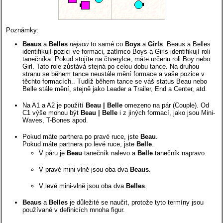
Poznámky:
Beaus
a
Belles
nejsou
to samé co
Boys
a
Girls
. Beaus a Belles
identifikují pozici ve formaci, zatímco Boys a Girls identifikují roli
tanečníka. Pokud stojíte na čtverylce, máte určenu roli Boy nebo
Girl. Tato role zůstává stejná po celou dobu tance. Na druhou
stranu se během tance neustále mění formace a vaše pozice v
těchto formacích.. Tudíž během tance se váš status Beau nebo
Belle stále mění, stejně jako Leader a Trailer, End a Center, atd.
Na A1 a A2 je použítí
Beau | Belle
omezeno na pár (Couple). Od
C1 výše mohou být
Beau | Belle
i z jiných formací, jako jsou Mini-
Waves, T-Bones apod.
Pokud máte partnera po pravé ruce, jste
Beau
.
Pokud máte partnera po levé ruce, jste
Belle
.
V páru je
Beau
tanečník nalevo a
Belle
tanečník napravo.
V pravé mini-vlně jsou oba dva
Beaus
.
V levé mini-vlně jsou oba dva
Belles
.
Beaus
a
Belles
je důležité se naučit, protože tyto termíny jsou
používané v definicích mnoha figur.