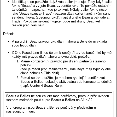
Identifikujte se pokaždé, když vás caller jmenuje. Tedy když caller
řekne 'Beaus' a vy jste Beau, zvedněte ruku. To pomůže ostatním
tanečníkům rozpoznat, kdo je aktivní. Někdy caller řekne něco
jako 'Beaus (pauza) Trade' - pauzou dává caller tanečníkům šanci
se identifikovat (zvednou ruku!), najít druhého Beau a pak udělat
Trade. Pokud se neidentifikujete, bude mít druhý Beau velmi
těžkou práci vás najít.
Držení:
V páru drží Beau pravou ruku dlaní nahoru a Belle do ní vkládá
svou levou dlaň.
Z One-Faced Line (lines čelem k sobě) tří a více tanečníků by měl
každý mít pravou dlaň nahoru a levou dolů, protože:
Máme konzistentní pravidlo pro držení partnerů stejného
pohlaví
(zde je rozdíl proti Mainstreamu, kde Boys mají typicky obě
dlaně nahoru a Girls dolů).
Pokud se takto držíte, je mnohem rychlejší identifikovat
Beaus a Belles, pokud je aktivována sub-formace tanečníků
(např. Center 4 Beaus Run).
Beaus
a
Belles
nejsou callery moc používány, proto je níže uveden
seznam možnách použití pro
Beaus
a
Belles
na A1 a A2:
V choreografii jsou
Beaus
a
Belles
používány především u
následujících figur: