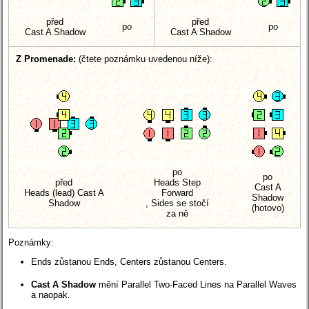
před
před
po
po
Cast A Shadow
Cast A Shadow
Z Promenade:
(čtete poznámku uvedenou níže):
po
po
před
Heads Step
Cast A
Heads (lead) Cast A
Forward
Shadow
Shadow
, Sides se stočí
(hotovo)
za ně
Poznámky:
Ends zůstanou Ends, Centers zůstanou Centers.
Cast A Shadow
mění Parallel Two-Faced Lines na Parallel Waves
a naopak.