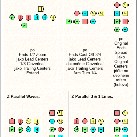
po
Original
Ends
po
po
Spread
Ends 1/2 Zoom
Ends Cast Off 3/4
jako
jako Lead Centers
jako Lead Centers
Original
1/3 Cloverleaf
dokončete Cloverleaf
Centers
jako Trailing Centers
jako Trailing Centers
jděte na
Extend
Arm Turn 1/4
uvolněné
místo
(hotovo)
Z Parallel Waves:
Z Parallel 3 & 1 Lines: