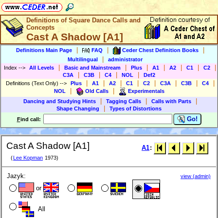
Definitions of Square Dance Calls and
Concepts
Cast A Shadow [A1]
|
|
|
Definitions Main Page
FAQ
Ceder Chest Definition Books
|
Multilingual
administrator
|
|
|
|
|
|
|
Index
-->
All Levels
Basic and Mainstream
Plus
A1
A2
C1
C2
|
|
|
|
C3A
C3B
C4
NOL
Def2
|
|
|
|
|
|
|
|
Definitions (Text Only)
-->
Plus
A1
A2
C1
C2
C3A
C3B
C4
|
|
NOL
Old Calls
Experimentals
|
|
|
Dancing and Studying Hints
Tagging Calls
Calls with Parts
|
Shape Changing
Types of Distortions
Go!
F
ind call:
Cast A Shadow [A1]
A1
:
(
Lee Kopman
1973)
Jazyk:
view (admin)
or
All