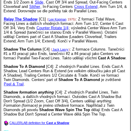
Ends 1/2 Zoom &
Slide
, Cast Off 3/4 and Spread, Out-Facing Centers
Cloverleaf and
Slither
, In-Facing Centers
Cross Extend
, Arm Turn 1/4, &
Extend. Dorovnejte se dle potřeby tak do Parallel Lines.
Relay The Shadow
[C1]
: Z formací Tidal Wave,
(
Lee Kopman
1975)
Facing Lines a dalších vhodných formací. Arm Turn 1/2; Center 6 Cast
Off 3/4, Very Ends
Counter Rotate 1/4
; výsledná Center Wave Arm Turn
1/4 & Spread (tanečníci se stanou Ends v Parallel Waves). Ostatní
udělají Centers part of Cast A Shadow (Leaders Cloverleaf, Trailers
Extend; Arm Turn 1/4; Extend). Končí v Parallel Waves.
Shadow The Column
[C4]
: Z formace Columns. Tanečníci
(
Jack Lasry
)
#1 a #3 pracují jako Ends, tanečníci #2 a #4 pracují jako Centers ve
formaci Parallel Two-Faced Lines. Takto udělají všichni
Cast A Shadow
.
Shadow To A Diamond
[C4]
: Z vhodných Parallel Lines. Ends Cast A
Shadow, Lead Centers Run & Extend (ve velkém obloučku jako při Cast
A Shadow), Trailing Centers 1/2 Circulate & Trade. Končí ve formaci
Twin Diamonds. Centers' part of
Shadow To A Diamond
je zvětšené
Peel & Trail
.
Shadow
formation
anything
[C4]
: Z vhodných Parallel Lines, Twin
Diamonds, a dalších vhodných formací. Outsides Cast A Shadow But
Don't Spread (1/2 Zoom, Cast Off 3/4), Centers udělají
anything
.
Formation (formace)
je jméno středové formace. Například z Twin
Diamonds při povelu
Shadow Wave Spin The Top
dělají Ends Cast A
Shadow But Don't Spread a Center Wave dělá Spin The Top.
CALLERLAB definition for
Cast a Shadow