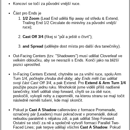
Koncoví se točí za původní
vnější
ruce.
Část pro Ends je
1/2 Zoom
(Lead End udělá flip away od středu & Extend,
Trailing End 1/2 Circulate do minivlny za původní
vnější
ruce);
Cast Off 3/4
(říkej si "půl a ještě o čtvrt");
and Spread
(udělejte dost místa pro další dva tanečníky).
Out-Facing Centers (tzv. "Shadowers") musí udělat Cloverleaf ve
velkém obloučku, aby se nesrazili s Ends. Končí jako na
bližší
pozici uprostřed.
In-Facing Centers Extend, chytněte se za vniřní ruce, spolu Arm
Turn 1/4,
počkejte zhruba dvě doby, aby Ends měli čas udělat
svoji část Cast Off 3/4
, a pak Extend. Pro
Extend & Arm Turn 1/4
použijte pouze jednu ruku. Mnohokrát jsme viděli příliš nadšené
tanečníky, kteří udělali step forward, chytli se za obě ruce,
poskočili, vykopli nohy a zapomněli, na kterou stranu se mají točit
následně neměli tušení, kde mají skončit.
Pokud je
Cast A Shadow
callerováno z formace Promenade,
označený pár (Leaders) musí pokračovat v promenádě, dokud
nebudou paralelně s nějakou zdí, a pak udělat Step Forward.
Ostatní se stočí za ně a společně vytvoří formaci Parallel Two-
Faced Lines; pak terpve udělají všichni
Cast A Shadow
. Pokud