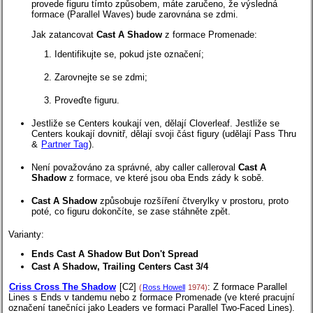
provede figuru tímto způsobem, máte zaručeno, že výsledná
formace (Parallel Waves) bude zarovnána se zdmi.
Jak zatancovat
Cast A Shadow
z formace Promenade:
Identifikujte se, pokud jste označení;
Zarovnejte se se zdmi;
Proveďte figuru.
Jestliže se Centers koukají ven, dělají Cloverleaf. Jestliže se
Centers koukají dovnitř, dělají svoji část figury (udělají Pass Thru
&
Partner Tag
).
Není považováno za správné, aby caller calleroval
Cast A
Shadow
z formace, ve které jsou oba Ends zády k sobě.
Cast A Shadow
způsobuje rozšíření čtverylky v prostoru, proto
poté, co figuru dokončíte, se zase stáhněte zpět.
Varianty:
Ends Cast A Shadow But Don't Spread
Cast A Shadow, Trailing Centers Cast 3/4
Criss Cross The Shadow
[C2]
: Z formace Parallel
(
Ross Howell
1974)
Lines s Ends v tandemu nebo z formace Promenade (ve které pracujní
označení tanečníci jako Leaders ve formaci Parallel Two-Faced Lines).