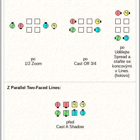
po
Udělejte
Spread a
po
po
staňte se
1/2 Zoom
Cast Off 3/4
koncovými
v Lines.
(hotovo)
Z Parallel Two-Faced Lines:
před
Cast A Shadow