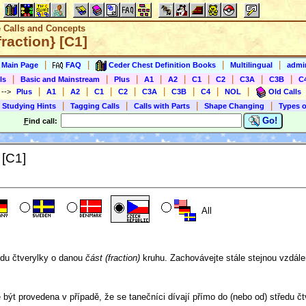
e Calls and Concepts
raction} [C1]
|
|
|
|
s Main Page
FAQ
Ceder Chest Definition Books
Multilingual
admin
|
|
|
|
|
|
|
|
|
ls
Basic and Mainstream
Plus
A1
A2
C1
C2
C3A
C3B
C
|
|
|
|
|
|
|
|
|
)
-->
Plus
A1
A2
C1
C2
C3A
C3B
C4
NOL
Old Calls
|
|
|
|
 Studying Hints
Tagging Calls
Calls with Parts
Shape Changing
Types o
Go!
F
ind call:
 [C1]
All
du čtverylky o danou
část (fraction)
kruhu. Zachovávejte stále stejnou vzdálen
ýt provedena v případě, že se tanečníci dívají přímo do (nebo od) středu čt