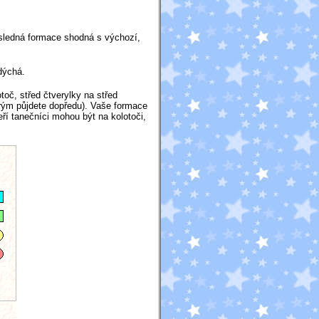
ýsledná formace shodná s výchozí,
dýchá.
oč, střed čtverylky na střed
erým půjdete dopředu). Vaše formace
ří tanečníci mohou být na kolotoči,