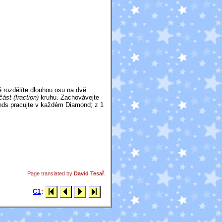
 rozdělíte dlouhou osu na dvě
část (fraction)
kruhu. Zachovávejte
onds pracujte v každém Diamond; z 1
.
Page translated by
David Tesař
.
C1
: