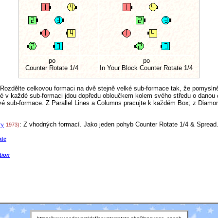
po
po
Counter Rotate 1/4
In Your Block Counter Rotate 1/4
 Rozdělte celkovou formaci na dvě stejně velké sub-formace tak, že pomyslně
ždé v každé sub-formaci jdou dopředu obloučkem kolem svého středu o danou
své sub-formace. Z Parallel Lines a Columns pracujte k každém Box; z Diam
: Z vhodných formací. Jako jeden pohyb Counter Rotate 1/4 & Spread
ry
1973)
ate
tion