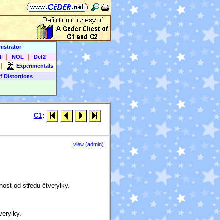
istrator
|
|
4
NOL
Def2
|
Experimentals
f Distortions
C1
:
view (admin)
ost od středu čtverylky.
verylky.