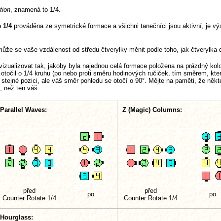
tion
, znamená to 1/4.
 1/4
prováděna ze symetrické formace a všichni tanečníci jsou aktivní, je v
může se vaše vzdálenost od středu čtverylky měnit podle toho, jak čtverylka 
izualizovat tak, jakoby byla najednou celá formace položena na prázdný kolot
otočil o 1/4 kruhu (po nebo proti směru hodinových ručiček, tím směrem, kt
stejné pozici, ale váš směr pohledu se otočí o 90°. Mějte na paměti, že někte
 než ten váš.
 Parallel Waves:
Z (Magic) Columns:
před
před
po
po
Counter Rotate 1/4
Counter Rotate 1/4
 Hourglass: