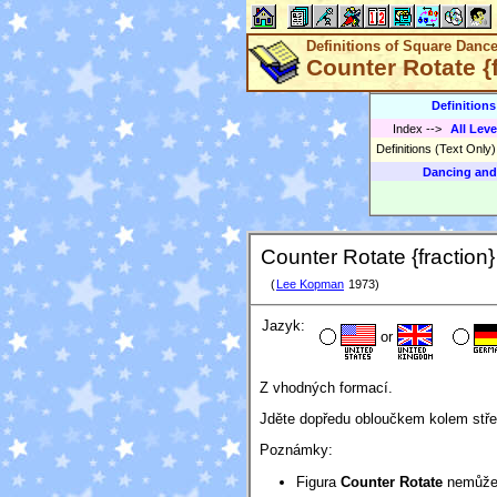
Definitions of Square Danc
Counter Rotate {f
Definition
Index
-->
All Leve
Definitions (Text Only
Dancing and
Counter Rotate {fraction}
(
Lee Kopman
1973)
Jazyk:
or
Z vhodných formací.
Jděte dopředu obloučkem kolem stře
Poznámky:
Figura
Counter Rotate
nemůže b