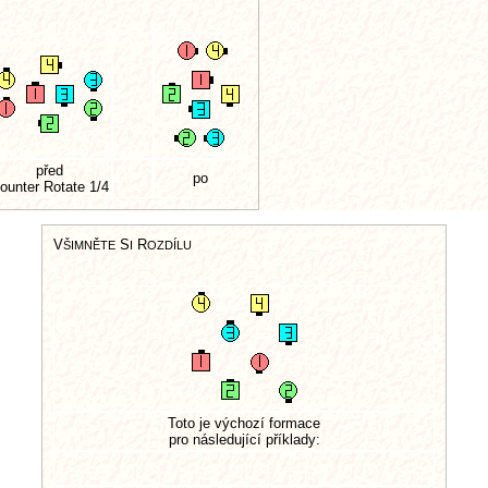
před
po
ounter Rotate 1/4
V
S
R
ŠIMNĚTE
I
OZDÍLU
Toto je výchozí formace
pro následující příklady: