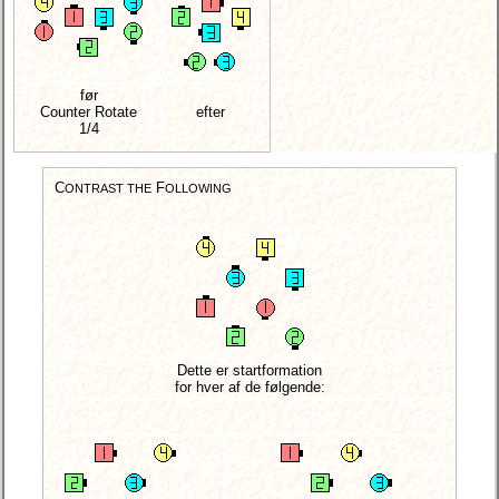
før
Counter Rotate
efter
1/4
C
F
ONTRAST THE
OLLOWING
Dette er startformation
for hver af de følgende: