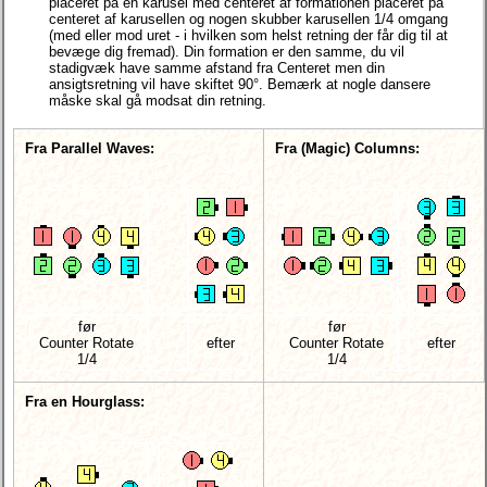
placeret på en karusel med centeret af formationen placeret på
centeret af karusellen og nogen skubber karusellen 1/4 omgang
(med eller mod uret - i hvilken som helst retning der får dig til at
bevæge dig fremad). Din formation er den samme, du vil
stadigvæk have samme afstand fra Centeret men din
ansigtsretning vil have skiftet 90°. Bemærk at nogle dansere
måske skal gå modsat din retning.
Fra Parallel Waves:
Fra (Magic) Columns:
før
før
Counter Rotate
efter
Counter Rotate
efter
1/4
1/4
Fra en Hourglass: