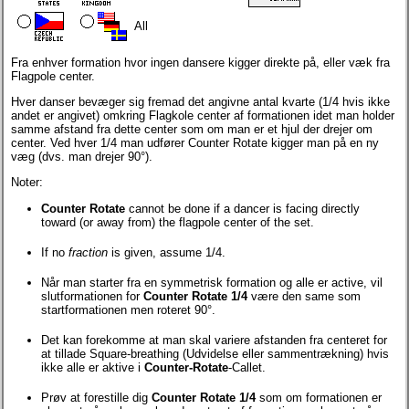
All
Fra enhver formation hvor ingen dansere kigger direkte på, eller væk fra
Flagpole center.
Hver danser bevæger sig fremad det angivne antal kvarte (1/4 hvis ikke
andet er angivet) omkring Flagkole center af formationen idet man holder
samme afstand fra dette center som om man er et hjul der drejer om
center. Ved hver 1/4 man udfører Counter Rotate kigger man på en ny
væg (dvs. man drejer 90°).
Noter:
Counter Rotate
cannot be done if a dancer is facing directly
toward (or away from) the flagpole center of the set.
If no
fraction
is given, assume 1/4.
Når man starter fra en symmetrisk formation og alle er active, vil
slutformationen for
Counter Rotate 1/4
være den same som
startformationen men roteret 90°.
Det kan forekomme at man skal variere afstanden fra centeret for
at tillade Square-breathing (Udvidelse eller sammentrækning) hvis
ikke alle er aktive i
Counter-Rotate
-Callet.
Prøv at forestille dig
Counter Rotate 1/4
som om formationen er