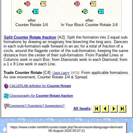
efter
efter
Counter Rotate 1/4
In Your Block Counter Rotate 1/4
Split Counter Rotate
fraction
[A2]
: Split the formation into 2 equal sub-
formations by drawing an imaginary line bisecting the long axis. Dancers
in each sub-formation walk forward in an arc for a total of
fraction
of a
circle, around the flagpole center of the sub-formation, keeping the same
distance from the center of their sub-formation. From Parallel Lines or
Columns work in each Box; from Diamonds work in each Diamond; from
a 1 x 8 Line work in each Line.
Trade Counter Rotate
[C4]
: From applicable formations.
(
Jack Lasry
1973)
As one movement, Counter Rotate 1/4 & Spread.
CALLERLAB definition for
Counter Rotate
Choreography for
Counter Rotate
fraction
Comments? Questions? Suggestions?
All levels
:
https://www.ceder.net/def/counterrotate.php?level=master&language=denmark
06-August-2026 05:07:21