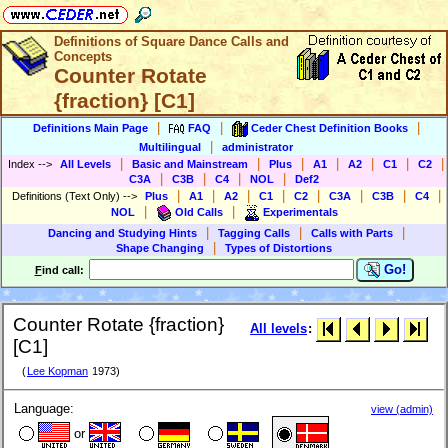
Definitions of Square Dance Calls and
Concepts
Counter Rotate
{fraction} [C1]
|
|
|
Definitions Main Page
FAQ
Ceder Chest Definition Books
|
Multilingual
administrator
|
|
|
|
|
|
|
Index
-->
All Levels
Basic and Mainstream
Plus
A1
A2
C1
C2
|
|
|
|
C3A
C3B
C4
NOL
Def2
|
|
|
|
|
|
|
|
Definitions (Text Only)
-->
Plus
A1
A2
C1
C2
C3A
C3B
C4
|
|
NOL
Old Calls
Experimentals
|
|
|
Dancing and Studying Hints
Tagging Calls
Calls with Parts
|
Shape Changing
Types of Distortions
Go!
F
ind call:
Counter Rotate {fraction}
All levels
:
[C1]
(
Lee Kopman
1973)
Language:
view (admin)
or