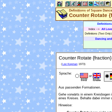
Definitions of Square Danc
Counter Rotate {f
Definition
Index
-->
All Leve
Definitions (Text Only
Dancing and
Counter Rotate {fraction}
(
Lee Kopman
1973)
Sprache:
or
Aus passenden Formationen.
Gehe vorwärts in einem Kreisbogen 
eines Kreises. Behalte dabei immer 
Hinweise: