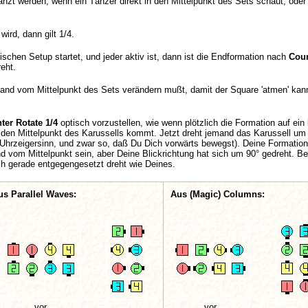
anzt werden, wenn ein Tänzer direkt in den Mittelpunkt des Sets schaut, ode
ird, dann gilt 1/4.
hen Setup startet, und jeder aktiv ist, dann ist die Endformation nach
Coun
eht.
and vom Mittelpunkt des Sets verändern mußt, damit der Square 'atmen' kann
ter Rotate 1/4
optisch vorzustellen, wie wenn plötzlich die Formation auf ein 
f den Mittelpunkt des Karussells kommt. Jetzt dreht jemand das Karussell um
Uhrzeigersinn, und zwar so, daß Du Dich vorwärts bewegst). Deine Formation 
 vom Mittelpunkt sein, aber Deine Blickrichtung hat sich um 90° gedreht. B
ch gerade entgegengesetzt dreht wie Deines.
us Parallel Waves:
Aus (Magic) Columns:
vor
vor