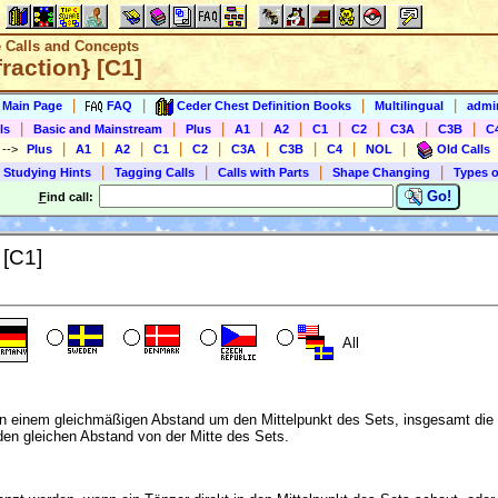
e Calls and Concepts
raction} [C1]
|
|
|
|
s Main Page
FAQ
Ceder Chest Definition Books
Multilingual
admin
|
|
|
|
|
|
|
|
|
ls
Basic and Mainstream
Plus
A1
A2
C1
C2
C3A
C3B
C
|
|
|
|
|
|
|
|
|
)
-->
Plus
A1
A2
C1
C2
C3A
C3B
C4
NOL
Old Calls
|
|
|
|
 Studying Hints
Tagging Calls
Calls with Parts
Shape Changing
Types o
Go!
F
ind call:
 [C1]
All
in einem gleichmäßigen Abstand um den Mittelpunkt des Sets, insgesamt di
den gleichen Abstand von der Mitte des Sets.