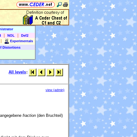
istrator
|
|
4
NOL
Def2
|
Experimentals
f Distortions
All levels
:
view (admin)
e angegebene
fraction
(den Bruchteil)