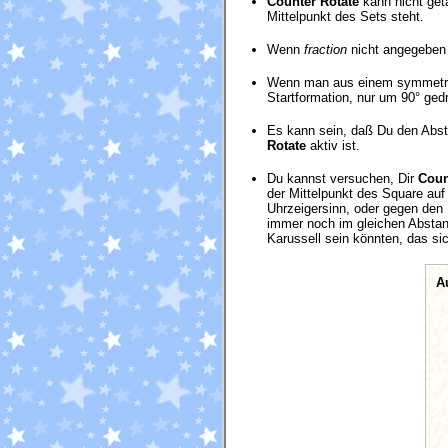
Counter Rotate
kann nicht get
Mittelpunkt des Sets steht.
Wenn
fraction
nicht angegeben w
Wenn man aus einem symmetrisc
Startformation, nur um 90° gedr
Es kann sein, daß Du den Abst
Rotate
aktiv ist.
Du kannst versuchen, Dir
Coun
der Mittelpunkt des Square au
Uhrzeigersinn, oder gegen den 
immer noch im gleichen Abstand
Karussell sein könnten, das si
A