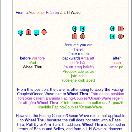
From a
Aus einer
Från en
Z
L-H Wave:
Assume you are
here!
(take a step
before
vor
före
backward)
Anta att
after
před
du är här!
nach
Wheel Thru
(ta ett steg bakåt)
efter
po
Předpokládejte, že
jste zde!
(udělejte krok zpět)
From this position, the caller is attempting to apply the Facing-
Couples/Ocean-Wave rule to
Wheel Thru
.
Från denna position
försöker callern använda Facing-Couples/Ocean-Wave regeln
för att göra
Wheel Thru
.
Z této formace se caller snaží použít
pravidlo Facing-Couples/Ocean-Wave.
However, the Facing-Couples/Ocean-Wave rule is not applicable
to
Wheel Thru
because the call does not start with a Pass
Thru, Pull By or Arm Turn. In addition,
Wheel Thru
is defined in
terms of Beaus and Belles, and from a L-H Wave all dancers