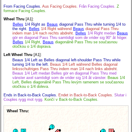
From Facing Couples.
Aus Facing Couples.
Från Facing Couples.
Z
formace Facing Couples.
Wheel Thru
[A1]:
Belles
1/4 Right as
Beaus
diagonal Pass Thru while turning 1/4 to
the right.
Belles
1/4 Right während
Beaus
diagonal Pass Thru
indem man 1/4 nach rechts abdreht.
Belles
1/4 Right medan
Beaus
gör en diagonal Pass Thru samtidigt som de vrider sig 90° åt höger.
Belles
1/4 Right,
Beaus
diagonálně Pass Thru se současnou
otočkou o 1/4 doprava.
Left Wheel Thru
[A1]:
Beaus 1/4 Left as Belles diagonal left-shoulder Pass Thru while
turning 1/4 to the left.
Beaus 1/4 Left während Belles diagonal
linksschultriges Pass Thru indem man 1/4 nach links abdreht.
Beaus 1/4 Left medan Belles gör en diagonal Pass Thru med
vänster axel samtidigt som de vrider sig 1/4 åt vänster.
Beaus 1/4
Left, Belles diagonálně Pass Thru levým ramenem se současnou
otočkou o 1/4 doleva.
Ends in Back-to-Back Couples.
Endet in Back-to-Back Couples.
Slutar i
Couples rygg mot rygg.
Končí v Back-to-Back Couples.
Wheel Thru: