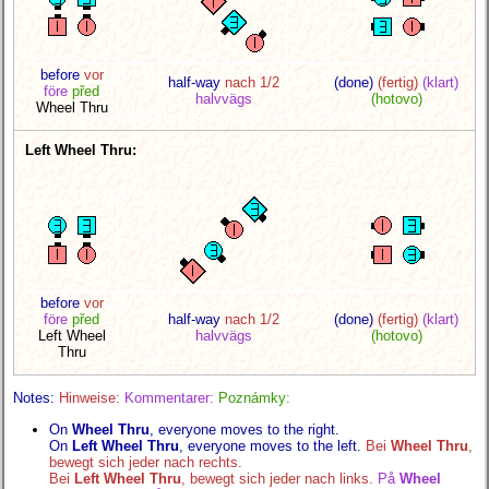
before
vor
half-way
nach 1/2
(done)
(fertig)
(klart)
före
před
halvvägs
(hotovo)
Wheel Thru
Left Wheel Thru:
before
vor
före
před
half-way
nach 1/2
(done)
(fertig)
(klart)
Left Wheel
halvvägs
(hotovo)
Thru
Notes:
Hinweise:
Kommentarer:
Poznámky:
On
Wheel Thru
, everyone moves to the right.
On
Left Wheel Thru
, everyone moves to the left.
Bei
Wheel Thru
,
bewegt sich jeder nach rechts.
Bei
Left Wheel Thru
, bewegt sich jeder nach links.
På
Wheel