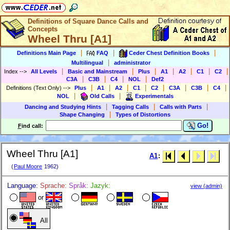
Definitions of Square Dance Calls and
Concepts
Wheel Thru [A1]
|
|
|
Definitions Main Page
FAQ
Ceder Chest Definition Books
|
Multilingual
administrator
|
|
|
|
|
|
|
Index
-->
All Levels
Basic and Mainstream
Plus
A1
A2
C1
C2
|
|
|
|
C3A
C3B
C4
NOL
Def2
|
|
|
|
|
|
|
|
Definitions (Text Only)
-->
Plus
A1
A2
C1
C2
C3A
C3B
C4
|
|
NOL
Old Calls
Experimentals
|
|
|
Dancing and Studying Hints
Tagging Calls
Calls with Parts
|
Shape Changing
Types of Distortions
Go!
F
ind call:
Wheel Thru [A1]
A1
:
(
Paul Moore
1962)
Language:
Sprache:
Språk:
Jazyk:
view (admin)
or
All