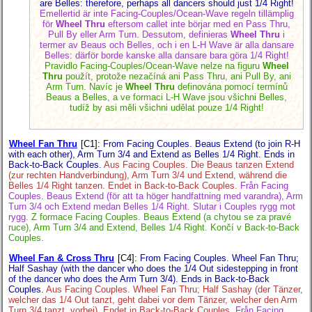
are Belles: therefore, perhaps all dancers should just 1/4 Right!
Emellertid är inte Facing-Couples/Ocean-Wave regeln tillämplig
för
Wheel Thru
eftersom callet inte börjar med en Pass Thru,
Pull By eller Arm Turn. Dessutom, definieras
Wheel Thru
i
termer av Beaus och Belles, och i en L-H Wave är alla dansare
Belles: därför borde kanske alla dansare bara göra 1/4 Right!
Pravidlo Facing-Couples/Ocean-Wave nelze na figuru
Wheel
Thru
použít, protože nezačíná ani Pass Thru, ani Pull By, ani
Arm Turn. Navíc je
Wheel Thru
definována pomocí termínů
Beaus a Belles, a ve formaci L-H Wave jsou všichni Belles,
tudíž by asi měli všichni udělat pouze 1/4 Right!
Wheel Fan Thru
[C1]
:
From Facing Couples. Beaus Extend (to join R-H
with each other), Arm Turn 3/4 and Extend as Belles 1/4 Right. Ends in
Back-to-Back Couples.
Aus Facing Couples. Die Beaus tanzen Extend
(zur rechten Handverbindung), Arm Turn 3/4 und Extend, während die
Belles 1/4 Right tanzen. Endet in Back-to-Back Couples.
Från Facing
Couples. Beaus Extend (för att ta höger handfattning med varandra), Arm
Turn 3/4 och Extend medan Belles 1/4 Right. Slutar i Couples rygg mot
rygg.
Z formace Facing Couples. Beaus Extend (a chytou se za pravé
ruce), Arm Turn 3/4 and Extend, Belles 1/4 Right. Končí v Back-to-Back
Couples.
Wheel Fan & Cross Thru
[C4]
:
From Facing Couples. Wheel Fan Thru;
Half Sashay (with the dancer who does the 1/4 Out sidestepping in front
of the dancer who does the Arm Turn 3/4). Ends in Back-to-Back
Couples.
Aus Facing Couples. Wheel Fan Thru; Half Sashay (der Tänzer,
welcher das 1/4 Out tanzt, geht dabei vor dem Tänzer, welcher den Arm
Turn 3/4 tanzt, vorbei). Endet in Back-to-Back Couples.
Från Facing