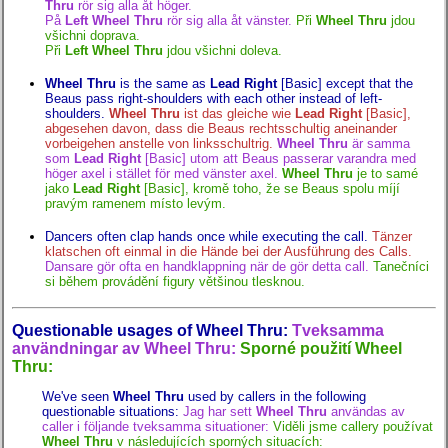
Thru
rör sig alla åt höger.
På
Left Wheel Thru
rör sig alla åt vänster.
Při
Wheel Thru
jdou
všichni doprava.
Při
Left Wheel Thru
jdou všichni doleva.
Wheel Thru
is the same as
Lead Right
[Basic] except that the
Beaus pass right-shoulders with each other instead of left-
shoulders.
Wheel Thru
ist das gleiche wie
Lead Right
[Basic],
abgesehen davon, dass die Beaus rechtsschultig aneinander
vorbeigehen anstelle von linksschultrig.
Wheel Thru
är samma
som
Lead Right
[Basic] utom att Beaus passerar varandra med
höger axel i stället för med vänster axel.
Wheel Thru
je to samé
jako
Lead Right
[Basic], kromě toho, že se Beaus spolu míjí
pravým ramenem místo levým.
Dancers often clap hands once while executing the call.
Tänzer
klatschen oft einmal in die Hände bei der Ausführung des Calls.
Dansare gör ofta en handklappning när de gör detta call.
Tanečníci
si během provádění figury většinou tlesknou.
Questionable usages of Wheel Thru:
Tveksamma
användningar av Wheel Thru:
Sporné použití Wheel
Thru:
We've seen
Wheel Thru
used by callers in the following
questionable situations:
Jag har sett
Wheel Thru
användas av
caller i följande tveksamma situationer:
Viděli jsme callery používat
Wheel Thru
v následujících sporných situacích: