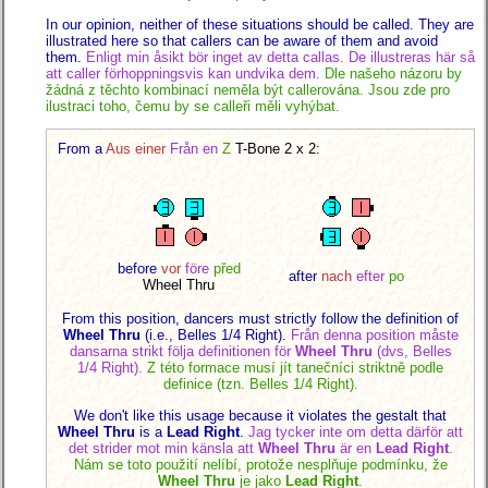
In our opinion, neither of these situations should be called. They are
illustrated here so that callers can be aware of them and avoid
them.
Enligt min åsikt bör inget av detta callas. De illustreras här så
att caller förhoppningsvis kan undvika dem.
Dle našeho názoru by
žádná z těchto kombinací neměla být callerována. Jsou zde pro
ilustraci toho, čemu by se calleři měli vyhýbat.
From a
Aus einer
Från en
Z
T-Bone 2 x 2:
before
vor
före
před
after
nach
efter
po
Wheel Thru
From this position, dancers must strictly follow the definition of
Wheel Thru
(i.e., Belles 1/4 Right).
Från denna position måste
dansarna strikt följa definitionen för
Wheel Thru
(dvs, Belles
1/4 Right).
Z této formace musí jít tanečníci striktně podle
definice (tzn. Belles 1/4 Right).
We don't like this usage because it violates the gestalt that
Wheel Thru
is a
Lead Right
.
Jag tycker inte om detta därför att
det strider mot min känsla att
Wheel Thru
är en
Lead Right
.
Nám se toto použití nelíbí, protože nesplňuje podmínku, že
Wheel Thru
je jako
Lead Right
.