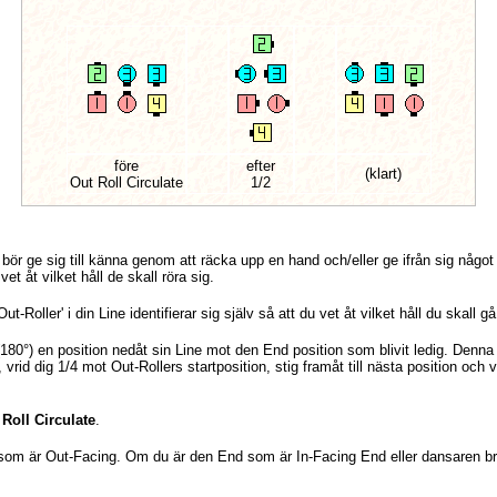
före
efter
(klart)
Out Roll Circulate
1/2
bör ge sig till känna genom att räcka upp en hand och/eller ge ifrån sig något lj
et åt vilket håll de skall röra sig.
t-Roller' i din Line identifierar sig själv så att du vet åt vilket håll du skall gå
 (180°) en position nedåt sin Line mot den End position som blivit ledig. Denna
, vrid dig 1/4 mot Out-Rollers startposition, stig framåt till nästa position och v
 Roll Circulate
.
som är Out-Facing. Om du är den End som är In-Facing End eller dansaren bre