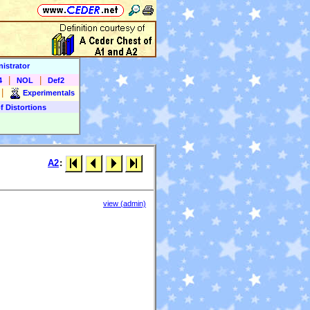
istrator
|
|
4
NOL
Def2
|
Experimentals
f Distortions
A2
:
view (admin)