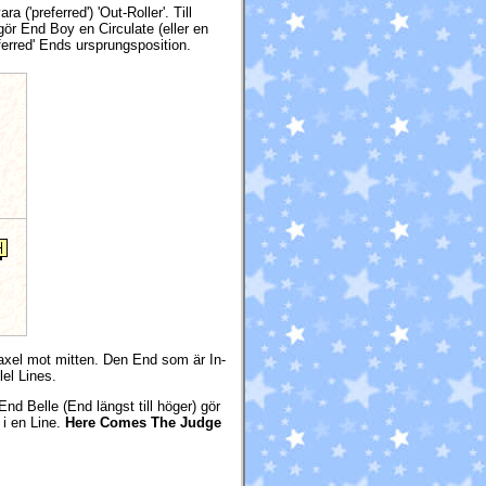
('preferred') 'Out-Roller'. Till
l gör End Boy en Circulate (eller en
ferred' Ends ursprungsposition.
eraxel mot mitten. Den End som är In-
lel Lines.
nd Belle (End längst till höger) gör
 i en Line.
Here Comes The Judge