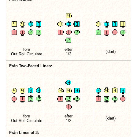
före
efter
(klart)
Out Roll Circulate
1/2
Från Two-Faced Lines:
före
efter
(klart)
Out Roll Circulate
1/2
Från Lines of 3: