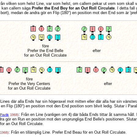
ån vilken som helst Line, var som helst, om callern pekar ut vem som skall vara 
, kan callern säga
Prefer the End Boy for an Out Roll Circulate
. I detta fal
t bort), medan de andra gör en Flip (180°) en position mot den End som är 'pre
före
Prefer the End Belle
efter
for an Out Roll Circulate
före
Prefer the Very Centers
efter
for an Out Roll Circulate
l Lines där alla Ends har sin högeraxel mot mitten eller där alla har sin vänst
n Flip (180°) en position mot den End position som blivit ledig. Slutar i Paral
: Från en Line (vanligen om 4) där båda Ends tittar åt samma håll. E
Pavlik
1968)
a gör en Run en position mot den ursprungliga End Belle's positionen. Slutar
or an Out Roll Circulate.
: Från en tillämplig Line. Prefer End Beau för en Out Roll Circulate.
1968)