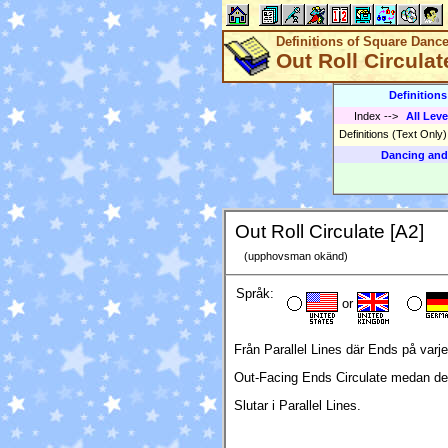
Definitions of Square Danc
Out Roll Circulat
Definition
Index
-->
All Leve
Definitions (Text Only
Dancing and
Out Roll Circulate [A2]
(upphovsman okänd)
Språk:
or
Från Parallel Lines där Ends på varje 
Out-Facing Ends Circulate medan de a
Slutar i Parallel Lines.