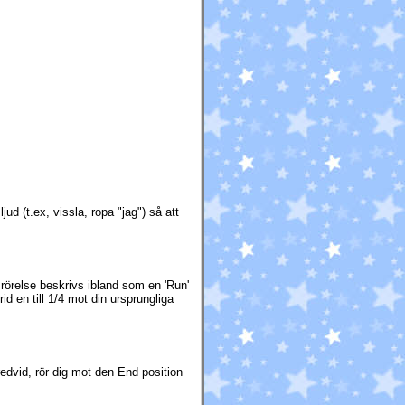
ud (t.ex, vissla, ropa "jag") så att
.
 rörelse beskrivs ibland som en 'Run'
rid en till 1/4 mot din ursprungliga
dvid, rör dig mot den End position