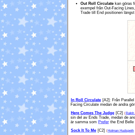
Out Roll Circulate
kan göras fr
exempel från Out-Facing Lines
Trade till End positionen längs
In Roll Circulate
[A2]
: Från Paralle
Facing Circulate medan de andra gör e
Here Comes The Judge
[C2]
(
Ralph 
sin del av Ends Trade, medan de andr
är samma som
Prefer
the End Belle f
Sock It To Me
[C2]
(
Holman Hudspeth