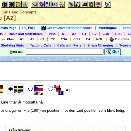
e Calls and Concepts
e [A2]
|
|
|
|
s Main Page
FAQ
Ceder Chest Definition Books
Multilingual
admin
|
|
|
|
|
|
|
|
|
ls
Basic and Mainstream
Plus
A1
A2
C1
C2
C3A
C3B
C
|
|
|
|
|
|
|
|
|
)
-->
Plus
A1
A2
C1
C2
C3A
C3B
C4
NOL
Old Calls
|
|
|
|
 Studying Hints
Tagging Calls
Calls with Parts
Shape Changing
Types o
Go!
F
ind call:
All
Line tittar åt motsatta håll.
ndra gör en Flip (180°) en position mot den End position som blivit ledig.
Från Waves: