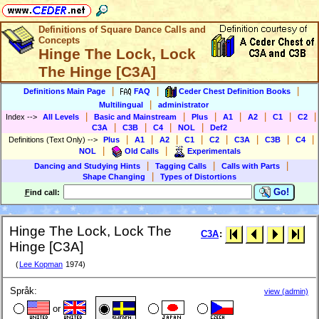
Definitions of Square Dance Calls and
Concepts
Hinge The Lock, Lock
The Hinge [C3A]
|
|
|
Definitions Main Page
FAQ
Ceder Chest Definition Books
|
Multilingual
administrator
|
|
|
|
|
|
|
Index
-->
All Levels
Basic and Mainstream
Plus
A1
A2
C1
C2
|
|
|
|
C3A
C3B
C4
NOL
Def2
|
|
|
|
|
|
|
|
Definitions (Text Only)
-->
Plus
A1
A2
C1
C2
C3A
C3B
C4
|
|
NOL
Old Calls
Experimentals
|
|
|
Dancing and Studying Hints
Tagging Calls
Calls with Parts
|
Shape Changing
Types of Distortions
Go!
F
ind call:
Hinge The Lock, Lock The
C3A
:
Hinge [C3A]
(
Lee Kopman
1974)
Språk:
view (admin)
or