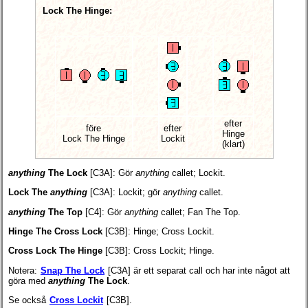
Lock The Hinge:
efter
före
efter
Hinge
Lock The Hinge
Lockit
(klart)
anything
The Lock
[C3A]
: Gör
anything
callet; Lockit.
Lock The
anything
[C3A]
: Lockit; gör
anything
callet.
anything
The Top
[C4]
: Gör
anything
callet; Fan The Top.
Hinge The Cross Lock
[C3B]
: Hinge; Cross Lockit.
Cross Lock The Hinge
[C3B]
: Cross Lockit; Hinge.
Notera:
Snap The Lock
[C3A] är ett separat call och har inte något att
göra med
anything
The Lock
.
Se också
Cross Lockit
[C3B].