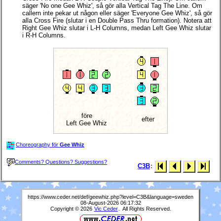
säger 'No one Gee Whiz', så gör alla Vertical Tag The Line. Om
callern inte pekar ut någon eller säger 'Everyone Gee Whiz', så gör
alla Cross Fire (slutar i en Double Pass Thru formation). Notera att
Right Gee Whiz slutar i
L-H Columns
, medan Left Gee Whiz slutar
i
R-H Columns
.
före
efter
Left Gee Whiz
Choreography för
Gee Whiz
Comments? Questions? Suggestions?
C3B
:
https://www.ceder.net/def/geewhiz.php?level=C3B&language=sweden
08-August-2026 06:17:32
Copyright © 2026
Vic Ceder
. All Rights Reserved.