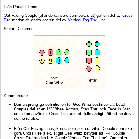
Från Parallel Lines.
Out-Facing Couple (eller de dansare som pekas ut) gör sin del av
Cross
Fire
medan de andra gör sin del av
Vertical Tag The Line
.
Slutar i Columns.
före
efter
Gee Whiz
Kommentarer:
Den ursprungliga definitionen för
Gee Whiz
beskriver att Lead
Couples del är en 1/2 Wheel Across, Step Thru och Face In. Vår
definition använder Cross Fire som ett fullständigt sätt att beskriva
denna rörelse.
Från Out-Facing Lines, kan callern peka ut vilket Couple som skall
göra Cross Fire (t.ex, 'Right Gee Whiz' betyder att
R-H Couple
Cross Fire medan
L-H Couple
Vertical Tag The Line). Om callern