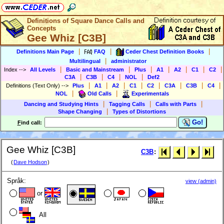
Definitions of Square Dance Calls and
Concepts
Gee Whiz [C3B]
|
|
|
Definitions Main Page
FAQ
Ceder Chest Definition Books
|
Multilingual
administrator
|
|
|
|
|
|
|
Index
-->
All Levels
Basic and Mainstream
Plus
A1
A2
C1
C2
|
|
|
|
C3A
C3B
C4
NOL
Def2
|
|
|
|
|
|
|
|
Definitions (Text Only)
-->
Plus
A1
A2
C1
C2
C3A
C3B
C4
|
|
NOL
Old Calls
Experimentals
|
|
|
Dancing and Studying Hints
Tagging Calls
Calls with Parts
|
Shape Changing
Types of Distortions
Go!
F
ind call:
Gee Whiz [C3B]
C3B
:
(
Dave Hodson
)
Språk:
view (admin)
or
All