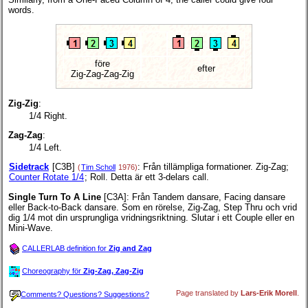
words.
före
efter
Zig-Zag-Zag-Zig
Zig-Zig
:
1/4 Right.
Zag-Zag
:
1/4 Left.
Sidetrack
[C3B]
: Från tillämpliga formationer. Zig-Zag;
(
Tim Scholl
1976)
Counter Rotate 1/4
; Roll. Detta är ett 3-delars call.
Single Turn To A Line
[C3A]
: Från Tandem dansare, Facing dansare
eller Back-to-Back dansare. Som en rörelse, Zig-Zag, Step Thru och vrid
dig 1/4 mot din ursprungliga vridningsriktning. Slutar i ett Couple eller en
Mini-Wave.
CALLERLAB definition for
Zig and Zag
Choreography för
Zig-Zag, Zag-Zig
Page translated by
Lars-Erik Morell
.
Comments? Questions? Suggestions?