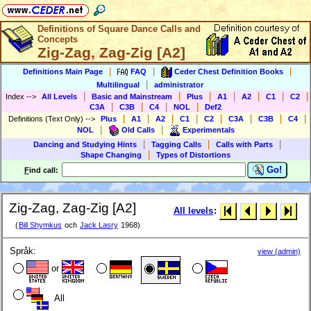
Definitions of Square Dance Calls and
Concepts
Zig-Zag, Zag-Zig [A2]
|
|
|
Definitions Main Page
FAQ
Ceder Chest Definition Books
|
Multilingual
administrator
|
|
|
|
|
|
|
Index
-->
All Levels
Basic and Mainstream
Plus
A1
A2
C1
C2
|
|
|
|
C3A
C3B
C4
NOL
Def2
|
|
|
|
|
|
|
|
Definitions (Text Only)
-->
Plus
A1
A2
C1
C2
C3A
C3B
C4
|
|
NOL
Old Calls
Experimentals
|
|
|
Dancing and Studying Hints
Tagging Calls
Calls with Parts
|
Shape Changing
Types of Distortions
Go!
F
ind call:
Zig-Zag, Zag-Zig [A2]
All levels
:
(
Bill Shymkus
och
Jack Lasry
1968)
Språk:
view (admin)
or
All