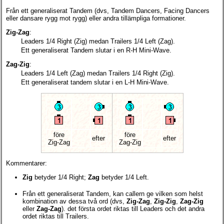
Från ett generaliserat Tandem (dvs, Tandem Dancers, Facing Dancers
eller dansare rygg mot rygg) eller andra tillämpliga formationer.
Zig-Zag
:
Leaders 1/4 Right (Zig) medan Trailers 1/4 Left (Zag).
Ett generaliserat Tandem slutar i en R-H Mini-Wave.
Zag-Zig
:
Leaders 1/4 Left (Zag) medan Trailers 1/4 Right (Zig).
Ett generaliserat tandem slutar i en L-H Mini-Wave.
före
före
efter
efter
Zig-Zag
Zag-Zig
Kommentarer:
Zig
betyder 1/4 Right;
Zag
betyder 1/4 Left.
Från ett generaliserat Tandem, kan callern ge vilken som helst
kombination av dessa två ord (dvs,
Zig-Zag
,
Zig-Zig
,
Zag-Zig
eller
Zag-Zag
). det första ordet riktas till Leaders och det andra
ordet riktas till Trailers.