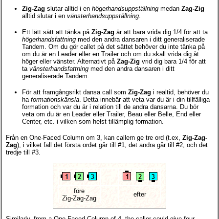
Zig-Zag
slutar alltid i en
högerhandsuppställning
medan
Zag-Zig
alltid slutar i en
vänsterhandsuppställning
.
Ett lätt sätt att tänka på
Zig-Zag
är att bara vrida dig 1/4 för att ta
högerhandsfattning
med den andra dansaren i ditt generaliserade
Tandem. Om du gör callet på det sättet behöver du inte tänka på
om du är en Leader eller en Trailer och om du skall vrida dig åt
höger eller vänster. Alternativt på
Zag-Zig
vrid dig bara 1/4 för att
ta
vänsterhandsfattning
med den andra dansaren i ditt
generaliserade Tandem.
För att framgångsrikt dansa call som
Zig-Zag
i realtid, behöver du
ha
formationskänsla
. Detta innebär att veta var du är i din tillfälliga
formation och var du är i relation till de andra dansarna. Du bör
veta om du är en Leader eller Trailer, Beau eller Belle, End eller
Center, etc. i vilken som helst tillämplig formation.
Från en One-Faced Column om 3, kan callern ge tre ord (t.ex,
Zig-Zag-
Zag
), i vilket fall det första ordet går till #1, det andra går till #2, och det
tredje till #3.
före
efter
Zig-Zag-Zag
Similarly, from a One-Faced Column of 4, the caller could give four