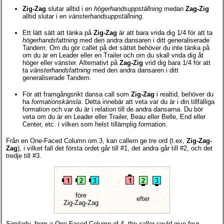
Zig-Zag
slutar alltid i en
högerhandsuppställning
medan
Zag-Zig
alltid slutar i en
vänsterhandsuppställning
.
Ett lätt sätt att tänka på
Zig-Zag
är att bara vrida dig 1/4 för att ta
högerhandsfattning
med den andra dansaren i ditt generaliserade
Tandem. Om du gör callet på det sättet behöver du inte tänka på
om du är en Leader eller en Trailer och om du skall vrida dig åt
höger eller vänster. Alternativt på
Zag-Zig
vrid dig bara 1/4 för att
ta
vänsterhandsfattning
med den andra dansaren i ditt
generaliserade Tandem.
För att framgångsrikt dansa call som
Zig-Zag
i realtid, behöver du
ha
formationskänsla
. Detta innebär att veta var du är i din tillfälliga
formation och var du är i relation till de andra dansarna. Du bör
veta om du är en Leader eller Trailer, Beau eller Belle, End eller
Center, etc. i vilken som helst tillämplig formation.
Från en One-Faced Column om 3, kan callern ge tre ord (t.ex,
Zig-Zag-
Zag
), i vilket fall det första ordet går till #1, det andra går till #2, och det
tredje till #3.
före
efter
Zig-Zag-Zag
Similarly, from a One-Faced Column of 4, the caller could give four