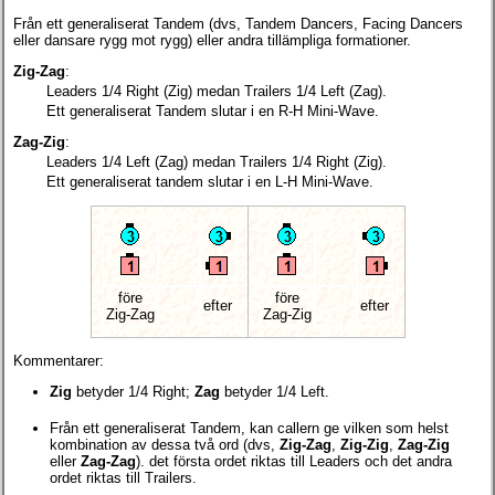
Från ett generaliserat Tandem (dvs, Tandem Dancers, Facing Dancers
eller dansare rygg mot rygg) eller andra tillämpliga formationer.
Zig-Zag
:
Leaders 1/4 Right (Zig) medan Trailers 1/4 Left (Zag).
Ett generaliserat Tandem slutar i en R-H Mini-Wave.
Zag-Zig
:
Leaders 1/4 Left (Zag) medan Trailers 1/4 Right (Zig).
Ett generaliserat tandem slutar i en L-H Mini-Wave.
före
före
efter
efter
Zig-Zag
Zag-Zig
Kommentarer:
Zig
betyder 1/4 Right;
Zag
betyder 1/4 Left.
Från ett generaliserat Tandem, kan callern ge vilken som helst
kombination av dessa två ord (dvs,
Zig-Zag
,
Zig-Zig
,
Zag-Zig
eller
Zag-Zag
). det första ordet riktas till Leaders och det andra
ordet riktas till Trailers.