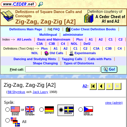
Definitions of Square Dance Calls and
Concepts
Zig-Zag, Zag-Zig [A2]
|
|
|
Definitions Main Page
FAQ
Ceder Chest Definition Books
|
Multilingual
administrator
|
|
|
|
|
|
|
Index
-->
All Levels
Basic and Mainstream
Plus
A1
A2
C1
C2
|
|
|
|
C3A
C3B
C4
NOL
Def2
|
|
|
|
|
|
|
|
Definitions (Text Only)
-->
Plus
A1
A2
C1
C2
C3A
C3B
C4
|
|
NOL
Old Calls
Experimentals
|
|
|
Dancing and Studying Hints
Tagging Calls
Calls with Parts
|
Shape Changing
Types of Distortions
Go!
F
ind call:
Zig-Zag, Zag-Zig [A2]
A2
:
(
Bill Shymkus
och
Jack Lasry
1968)
Språk:
view (admin)
or
All