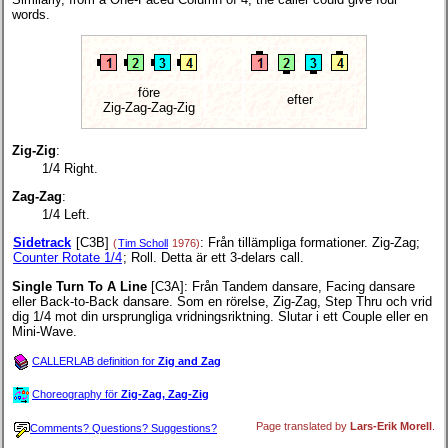
words.
före
efter
Zig-Zag-Zag-Zig
Zig-Zig
:
1/4 Right.
Zag-Zag
:
1/4 Left.
Sidetrack
[C3B]
: Från tillämpliga formationer. Zig-Zag;
(
Tim Scholl
1976)
Counter Rotate 1/4
; Roll. Detta är ett 3-delars call.
Single Turn To A Line
[C3A]
: Från Tandem dansare, Facing dansare
eller Back-to-Back dansare. Som en rörelse, Zig-Zag, Step Thru och vrid
dig 1/4 mot din ursprungliga vridningsriktning. Slutar i ett Couple eller en
Mini-Wave.
CALLERLAB definition for
Zig and Zag
Choreography för
Zig-Zag, Zag-Zig
Page translated by
Lars-Erik Morell
.
Comments? Questions? Suggestions?