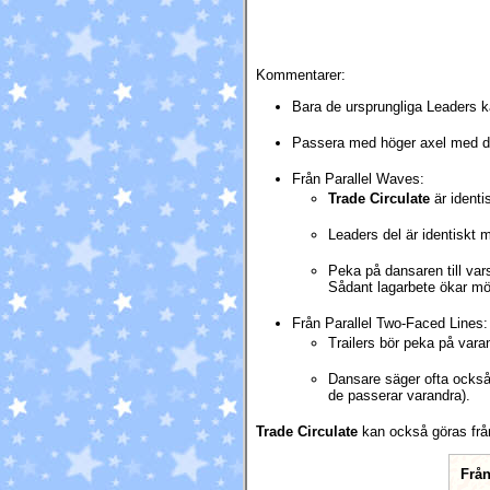
Kommentarer:
Bara de ursprungliga Leaders 
Passera med höger axel med den
Från Parallel Waves:
Trade Circulate
är ident
Leaders del är identiskt
Peka på dansaren till var
Sådant lagarbete ökar möj
Från Parallel Two-Faced Lines:
Trailers bör peka på var
Dansare säger ofta också "
de passerar varandra).
Trade Circulate
kan också göras från
Från