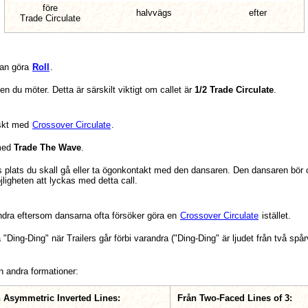
före
halvvägs
efter
Trade Circulate
kan göra
Roll
.
 du möter. Detta är särskilt viktigt om callet är
1/2 Trade Circulate
.
iskt med
Crossover Circulate
.
 med
Trade The Wave
.
s plats du skall gå eller ta ögonkontakt med den dansaren. Den dansaren bör oc
ligheten att lyckas med detta call.
andra eftersom dansarna ofta försöker göra en
Crossover Circulate
istället.
Ding-Ding" när Trailers går förbi varandra ("Ding-Ding" är ljudet från två spå
 andra formationer:
 Asymmetric Inverted Lines:
Från Two-Faced Lines of 3: