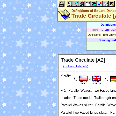
Definitions of Square Danc
Trade Circulate [
Definition
Index
-->
All Leve
Definitions (Text Only
Dancing and
Trade Circulate [A2]
(
Holman Hudspeth
)
Språk:
or
Från Parallel Waves, Two-Faced Lines 
Leaders Trade medan Trailers gör en
Parallel Waves slutar i Parallel Wa
Parallel Two-Faced Lines slutar i Pa