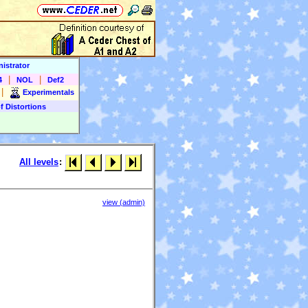
istrator
|
|
4
NOL
Def2
|
Experimentals
f Distortions
All levels
:
view (admin)