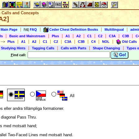
e Calls and Concepts
A2]
|
|
|
|
s Main Page
FAQ
Ceder Chest Definition Books
Multilingual
admin
|
|
|
|
|
|
|
|
|
ls
Basic and Mainstream
Plus
A1
A2
C1
C2
C3A
C3B
C
|
|
|
|
|
|
|
|
|
)
-->
Plus
A1
A2
C1
C2
C3A
C3B
C4
NOL
Old Calls
|
|
|
|
 Studying Hints
Tagging Calls
Calls with Parts
Shape Changing
Types o
Go!
F
ind call:
All
eller andra tillämpliga formationer.
 diagonal Pass Thru.
ves med motsatt hand;
rallel Two-Faced Lines med motsatt hand.