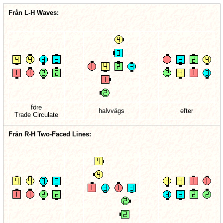
Från L-H Waves:
före
halvvägs
efter
Trade Circulate
Från R-H Two-Faced Lines: