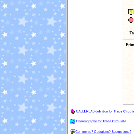
Tr
Från
CALLERLAB definition for
Trade Circul
Choreography för
Trade Circulate
Comments? Questions? Suggestions?