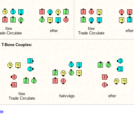
före
före
efter
efter
ade Circulate
Trade Circulate
 T-Bone Couples:
före
halvvägs
efter
Trade Circulate
ate