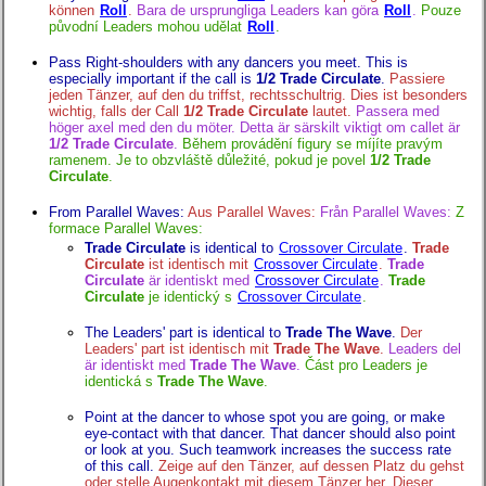
können
Roll
.
Bara de ursprungliga Leaders kan göra
Roll
.
Pouze
původní Leaders mohou udělat
Roll
.
Pass Right-shoulders with any dancers you meet. This is
especially important if the call is
1/2 Trade Circulate
.
Passiere
jeden Tänzer, auf den du triffst, rechtsschultrig. Dies ist besonders
wichtig, falls der Call
1/2 Trade Circulate
lautet.
Passera med
höger axel med den du möter. Detta är särskilt viktigt om callet är
1/2 Trade Circulate
.
Během provádění figury se míjíte pravým
ramenem. Je to obzvláště důležité, pokud je povel
1/2 Trade
Circulate
.
From Parallel Waves:
Aus Parallel Waves:
Från Parallel Waves:
Z
formace Parallel Waves:
Trade Circulate
is identical to
Crossover Circulate
.
Trade
Circulate
ist identisch mit
Crossover Circulate
.
Trade
Circulate
är identiskt med
Crossover Circulate
.
Trade
Circulate
je identický s
Crossover Circulate
.
The Leaders' part is identical to
Trade The Wave
.
Der
Leaders' part ist identisch mit
Trade The Wave
.
Leaders del
är identiskt med
Trade The Wave
.
Část pro Leaders je
identická s
Trade The Wave
.
Point at the dancer to whose spot you are going, or make
eye-contact with that dancer. That dancer should also point
or look at you. Such teamwork increases the success rate
of this call.
Zeige auf den Tänzer, auf dessen Platz du gehst
oder stelle Augenkontakt mit diesem Tänzer her. Dieser