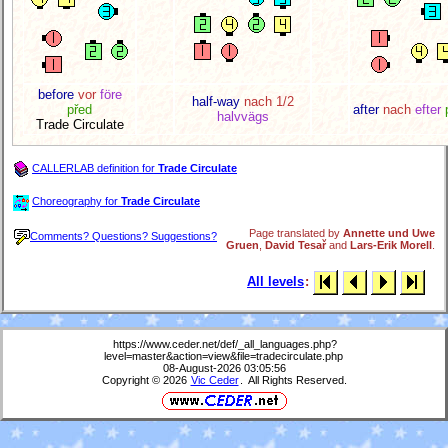
before
vor
före
half-way
nach 1/2
před
after
nach
efter
halvvägs
Trade Circulate
CALLERLAB definition for
Trade Circulate
Choreography for
Trade Circulate
Page translated by
Annette und Uwe
Comments? Questions? Suggestions?
Gruen
,
David Tesař
and
Lars-Erik Morell
.
All levels
:
https://www.ceder.net/def/_all_languages.php?
level=master&action=view&file=tradecirculate.php
08-August-2026 03:05:56
Copyright © 2026
Vic Ceder
. All Rights Reserved.