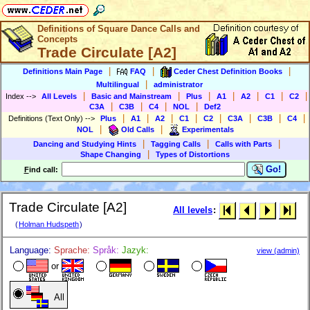
Definitions of Square Dance Calls and
Concepts
Trade Circulate [A2]
|
|
|
Definitions Main Page
FAQ
Ceder Chest Definition Books
|
Multilingual
administrator
|
|
|
|
|
|
|
Index
-->
All Levels
Basic and Mainstream
Plus
A1
A2
C1
C2
|
|
|
|
C3A
C3B
C4
NOL
Def2
|
|
|
|
|
|
|
|
Definitions (Text Only)
-->
Plus
A1
A2
C1
C2
C3A
C3B
C4
|
|
NOL
Old Calls
Experimentals
|
|
|
Dancing and Studying Hints
Tagging Calls
Calls with Parts
|
Shape Changing
Types of Distortions
Go!
F
ind call:
Trade Circulate [A2]
All levels
:
(
Holman Hudspeth
)
Language:
Sprache:
Språk:
Jazyk:
view (admin)
or
All