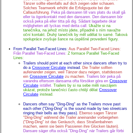
Tänzer sollte ebenfalls auf dich zeigen oder schauen.
Solches Teamwork erhöht die Erfolgsquote bei der
Callausführung.
Peka på dansaren till vars plats du skall gå
eller ta ögonkontakt med den dansaren. Den dansaren bör
också peka på eller titta på dig. Sådant lagarbete ökar
möjligheten att lyckas med detta call.
Ukažte si na
tanečníka, na jehož místo jdete, případně s ním navažte
oční kontakt. Druhý tanečník by měl udělat to samé. Taková
spolupráce zvyšuje šance na úspěšné provedení figury.
From Parallel Two-Faced Lines:
Aus Parallel Two-Faced Lines:
Från Parallel Two-Faced Lines:
Z formace Parallel Two-Faced
Lines:
Trailers should point at each other since dancers often try to
do a
Crossover Circulate
instead.
Die Trailer sollten
aufeinander zeigen, weil Tänzer dazu neigen, stattdessen
ein
Crossover Circulate
zu machen.
Trailers bör peka på
varandra eftersom dansarna ofta försöker göra en
Crossover
Circulate
istället.
Trailers by si na sebe měli navzájem
ukázat, protože tanečníci často chtějí dělat
Crossover
Circulate
instead.
Dancers often say "Ding-Ding" as the Trailers move past
each other ("Ding-Ding" is the sound made by two streetcars
ringing their bells as they pass).
Ebenso sagen Tänzer
"Ding-Ding" während die Trailer aneinander vorbeigehen
("Ding-Ding" ist das Geräusch, dass Straßenbahnen
machen, wenn sie beim Passieren ihre Glocken läuten).
Dansare säger ofta också "Ding-Ding" när Trailers går förbi