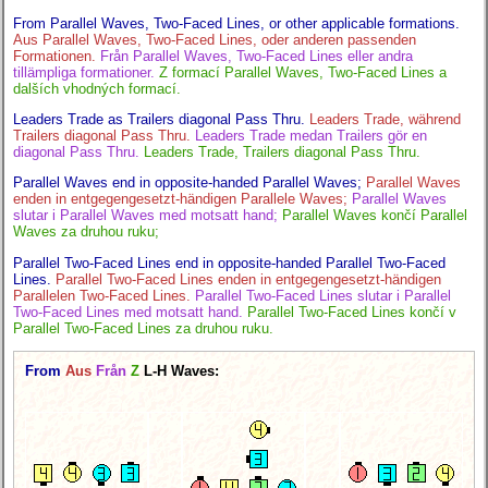
From Parallel Waves, Two-Faced Lines, or other applicable formations.
Aus Parallel Waves, Two-Faced Lines, oder anderen passenden
Formationen.
Från Parallel Waves, Two-Faced Lines eller andra
tillämpliga formationer.
Z formací Parallel Waves, Two-Faced Lines a
dalších vhodných formací.
Leaders Trade as Trailers diagonal Pass Thru.
Leaders Trade, während
Trailers diagonal Pass Thru.
Leaders Trade medan Trailers gör en
diagonal Pass Thru.
Leaders Trade, Trailers diagonal Pass Thru.
Parallel Waves end in opposite-handed Parallel Waves;
Parallel Waves
enden in entgegengesetzt-händigen Parallele Waves;
Parallel Waves
slutar i Parallel Waves med motsatt hand;
Parallel Waves končí Parallel
Waves za druhou ruku;
Parallel Two-Faced Lines end in opposite-handed Parallel Two-Faced
Lines.
Parallel Two-Faced Lines enden in entgegengesetzt-händigen
Parallelen Two-Faced Lines.
Parallel Two-Faced Lines slutar i Parallel
Two-Faced Lines med motsatt hand.
Parallel Two-Faced Lines končí v
Parallel Two-Faced Lines za druhou ruku.
From
Aus
Från
Z
L-H Waves: