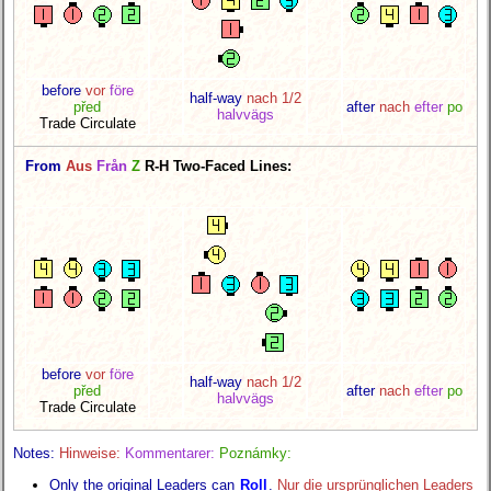
before
vor
före
half-way
nach 1/2
před
after
nach
efter
po
halvvägs
Trade Circulate
From
Aus
Från
Z
R-H Two-Faced Lines:
before
vor
före
half-way
nach 1/2
před
after
nach
efter
po
halvvägs
Trade Circulate
Notes:
Hinweise:
Kommentarer:
Poznámky:
Only the original Leaders can
Roll
.
Nur die ursprünglichen Leaders