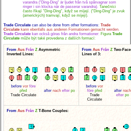
varandra ("Ding-Ding" är ljudet från två spårvagnar som
ringer i sin klocka när de passerar varandra).
Tanečníci
často říkají "Ding-Ding", když se míjejí. ("Ding-Ding" je zvuk
(amerických) tramvají, když se míjejí).
Trade Circulate
can also be done from other formations:
Trade
Circulate
kann ebenfalls aus anderen Formationen gemacht werden.
Trade Circulate
kan också göras från andra formationer:
Figura
Trade
Circulate
může být také provedena z dalších formací:
From
Aus
Från
Z
Asymmetric
From
Aus
Från
Z
Two-Face
Inverted Lines:
Lines of 3:
before
vor
före
before
vor
před
after
nach
efter
po
före
před
after
nach
Trade Circulate
Trade
efter
po
Circulate
From
Aus
Från
Z
T-Bone Couples: