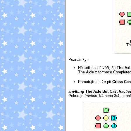
Th
Poznámky:
Někteří calleři věří, že
The Axl
The Axle
z formace Completed 
Pamatujte si, že při
Cross Cas
anything
The Axle But Cast
fractio
Pokud je
fraction
1/4 nebo 3/4, skonč