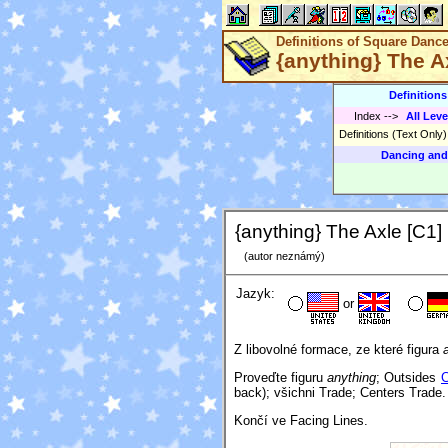
Definitions of Square Danc
{anything} The A
Definition
Index
-->
All Leve
Definitions (Text Only
Dancing and
{anything} The Axle [C1]
(autor neznámý)
Jazyk:
or
Z libovolné formace, ze které figura
Proveďte figuru
anything
; Outsides
C
back); všichni Trade; Centers Trade.
Končí ve Facing Lines.