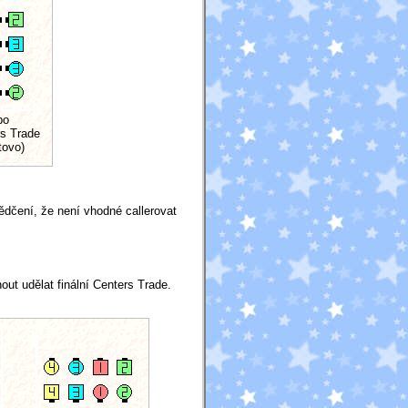
po
s Trade
tovo)
ědčení, že není vhodné callerovat
ut udělat finální Centers Trade.