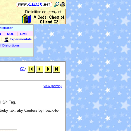
istrator
|
|
4
NOL
Def2
|
Experimentals
f Distortions
C1
:
view (admin)
 3/4 Tag.
řeby tak, aby Centers byli back-to-