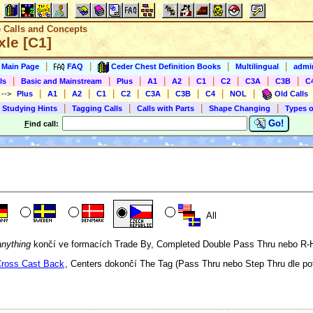
e Calls and Concepts
xle [C1]
|
|
|
|
s Main Page
FAQ
Ceder Chest Definition Books
Multilingual
admin
|
|
|
|
|
|
|
|
|
ls
Basic and Mainstream
Plus
A1
A2
C1
C2
C3A
C3B
C
|
|
|
|
|
|
|
|
|
)
-->
Plus
A1
A2
C1
C2
C3A
C3B
C4
NOL
Old Calls
|
|
|
|
 Studying Hints
Tagging Calls
Calls with Parts
Shape Changing
Types o
Go!
F
ind call:
All
anything
končí ve formacích Trade By, Completed Double Pass Thru nebo R-H
ross Cast Back
, Centers dokončí The Tag (Pass Thru nebo Step Thru dle pot