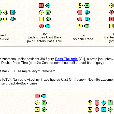
po
před
po
Ends Cross Cast Back
Center
e Axle
všichni Trade
jako Centers Pass Thru
(ho
e
znamená udělat poslední 3/4 figury
Pass The Axle
[C1], a proto jsou přesv
Double Pass Thru (protože Centers nemohou udělat první část figury).
t Back
[C1] se míjíte levým ramenem.
n
[C1V]
: Nahraďte všechny Trade figurou Cast Off
fraction
. Nesmíte zapomeno
íte v Back-to-Back Lines.