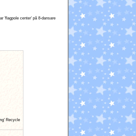
r 'flagpole center' på
8-dansare
ng' Recycle