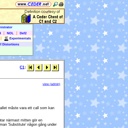
istrator
|
|
4
NOL
Def2
|
Experimentals
f Distortions
C1
:
view (admin)
callet måste vara ett call som kan
lutar närmast mitten gör en
r man 'Substitute' någon gång under