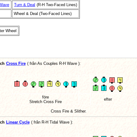
 Wave
Turn & Deal
(R-H Two-Faced Lines)
Wheel & Deal (Two-Faced Lines)
ter Wheel
tch
Cross Fire
(
från As Couples R-H Wave
):
före
efter
Stretch Cross Fire
Cross Fire & Slither.
tch
Linear Cycle
(
från R-H Tidal Wave
):