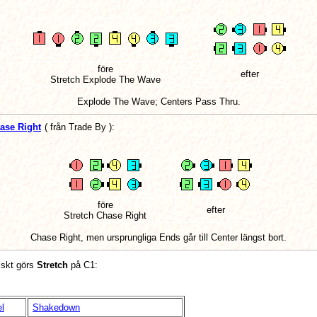
före
efter
Stretch Explode The Wave
Explode The Wave; Centers Pass Thru.
ase Right
(
från Trade By
):
före
efter
Stretch Chase Right
Chase Right, men ursprungliga Ends går till Center längst bort.
piskt görs
Stretch
på C1:
l
Shakedown