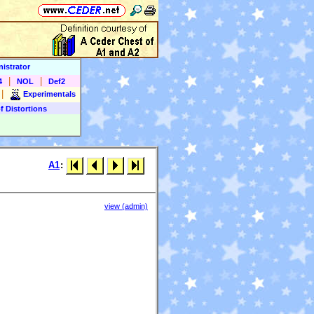
istrator
|
|
4
NOL
Def2
|
Experimentals
f Distortions
A1
:
view (admin)