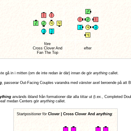
före
Cross Clover And
efter
Fan The Top
te gå in i mitten (om de inte redan är där) innan de gör
anything
callet.
g
, passerar Out-Facing Couples varandra med vänster axel beroende på att Be
ything
används ibland från formationer där alla tittar ut (t.ex., Completed D
rleaf medan Centers gör
anything
callet.
Startpositioner för
Clover | Cross Clover And
anything
: