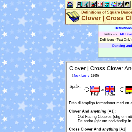
Definitions of Square Danc
Clover | Cross C
Definition
Index
-->
All Leve
Definitions (Text Only
Dancing and
Clover | Cross Clover An
(
Jack Lasry
1965)
Språk:
or
Från tillämpliga formationer med ett 
Clover And
anything
[A1]:
Out-Facing Couples (stig om nö
De andra (går om nödvändigt in 
Cross Clover And
anything
[A1]: