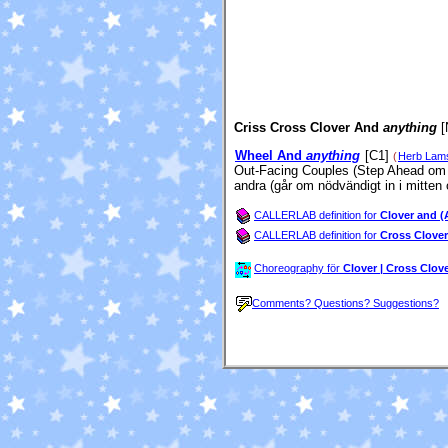
Criss Cross Clover And
anything
[
Wheel And
anything
[C1]
(
Herb Lam
Out-Facing Couples (Step Ahead om n
andra (går om nödvändigt in i mitten
CALLERLAB definition for
Clover and (
CALLERLAB definition for
Cross Clover
Choreography för
Clover | Cross Clo
Comments? Questions? Suggestions?