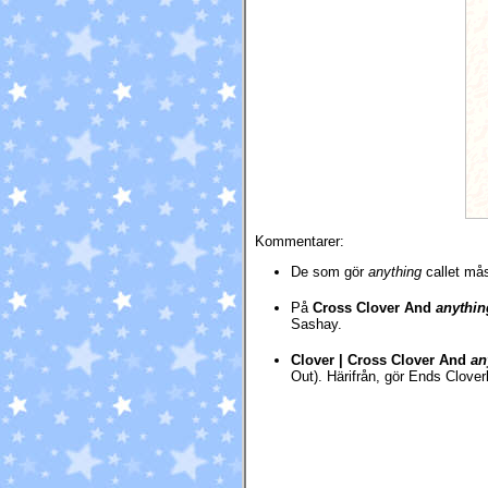
Kommentarer:
De som gör
anything
callet mås
På
Cross Clover And
anythin
Sashay.
Clover | Cross Clover And
an
Out). Härifrån, gör Ends Clove