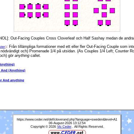
NOL]
: Out-Facing Couples Cross Cloverleaf och Half Sashay medan de andra 
: Från tillämpliga formationer med ett eller fler Out-Facing Couple som inte
ster
)
ödvändigt och) Promenade 1/4 på utsidan. (As Couples 1/4 Left; Counter Rot
 och) gör
anything
callet.
Anything)
 And (Anything)
ver And
anything
https://www.ceder.net/def/cloverand.php?language=sweden&level=A1
06-August-2026 13:12:54
Copyright © 2026
Vic Ceder
. All Rights Reserved.