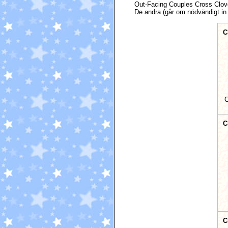
Out-Facing Couples Cross Clove
De andra (går om nödvändigt in 
C
C
C
C