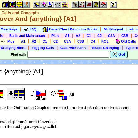
e Calls and Concepts
lover And {anything} [A1]
|
|
|
|
s Main Page
FAQ
Ceder Chest Definition Books
Multilingual
admin
|
|
|
|
|
|
|
|
|
ls
Basic and Mainstream
Plus
A1
A2
C1
C2
C3A
C3B
C
|
|
|
|
|
|
|
|
|
)
-->
Plus
A1
A2
C1
C2
C3A
C3B
C4
NOL
Old Calls
|
|
|
|
 Studying Hints
Tagging Calls
Calls with Parts
Shape Changing
Types o
Go!
F
ind call:
d {anything} [A1]
All
eller fler Out-Facing Couples som inte tittar direkt på några andra dansare.
dvändigt framåt och) Cloverleaf.
i mitten och) gör
anything
callet.