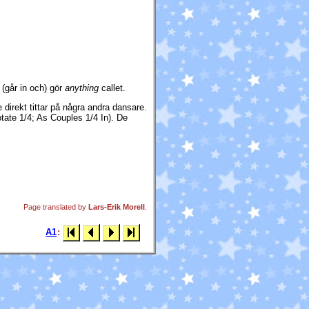
(går in och) gör
anything
callet.
 direkt tittar på några andra dansare.
ate 1/4; As Couples 1/4 In). De
Page translated by
Lars-Erik Morell
.
A1
: