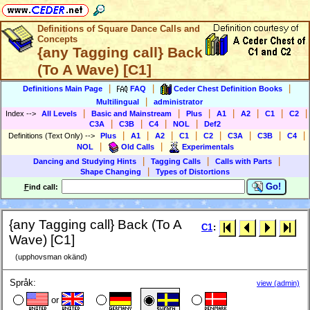
Definitions of Square Dance Calls and
Concepts
{any Tagging call} Back
(To A Wave) [C1]
|
|
|
Definitions Main Page
FAQ
Ceder Chest Definition Books
|
Multilingual
administrator
|
|
|
|
|
|
|
Index
-->
All Levels
Basic and Mainstream
Plus
A1
A2
C1
C2
|
|
|
|
C3A
C3B
C4
NOL
Def2
|
|
|
|
|
|
|
|
Definitions (Text Only)
-->
Plus
A1
A2
C1
C2
C3A
C3B
C4
|
|
NOL
Old Calls
Experimentals
|
|
|
Dancing and Studying Hints
Tagging Calls
Calls with Parts
|
Shape Changing
Types of Distortions
Go!
F
ind call:
{any Tagging call} Back (To A
C1
:
Wave) [C1]
(upphovsman okänd)
Språk:
view (admin)
or