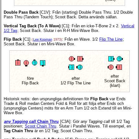
Double Pass Back
[C1V]
: Från (starting) Double Pass Thru. 1/2 Double
Pass Thru (Tandem Touch); Scoot Back. Detta används sällan.
Vertical Tag Back (To A Wave)
[C1]
: Från en icke-T-Bone 2 x 2.
Vertical
1/2 Tag
; Scoot Back. Slutar i en R-H Mini-Wave Box.
Flip Back
[C1]
: Från en Wave. 1/2
Flip The Line
;
(
Lee Kopman
1973)
Scoot Back. Slutar i en Mini-Wave Box.
efter
före
efter
Scoot Back
Flip Back
1/2 Flip The Line
(klart)
Historisk notis: den ursprungliga definitionen för
Flip Back
var Ends
Trade & Roll medan Centers Fold & Roll för att följa efter Ends och
(ursprungliga Centers) möts för en Arm Turn 1/2 och Extend till en Mini-
Wave Box.
any Tagging call
Chain Thru
[C3A]
: Gör
any Tagging call
till 1/2 Tag
positionen;
Scoot Chain Thru
. Slutar i Parallel Waves. Till exempel, en
Tag Chain Thru
är en 1/2 Tag; Scoot Chain Thru.