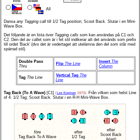
All
Dansa
any Tagging call
till 1/2 Tag position; Scoot Back. Slutar i en Mini-
Wave Box.
Det följande är en lista över
Tagging calls
som kan användas på C1 och
C2. Den del av callet som är i fet stil indikerar att det används som prefix
till ordet 'Back' (dvs det är vedertaget att utelämna den del som står med
spärrad stil).
Double Pass
Invert
The
Flip
The Line
Thru
Column
Vertical Tag
The
Tag
The Line
Line
Tag Back (To A Wave)
[C1]
: Från vilken som helst Line
(
Lee Kopman
1973)
of 4. 1/2 Tag; Scoot Back. Slutar i en R-H Mini-Wave Box.
efter
före
efter
Scoot Back
Tag Back To A Wave
1/2 Tag
(klart)