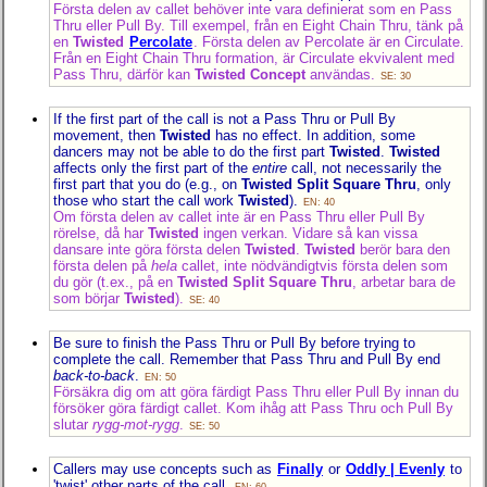
Första delen av callet behöver inte vara definierat som en Pass
Thru eller Pull By. Till exempel, från en Eight Chain Thru, tänk på
en
Twisted
Percolate
. Första delen av Percolate är en Circulate.
Från en Eight Chain Thru formation, är Circulate ekvivalent med
Pass Thru, därför kan
Twisted Concept
användas.
SE: 30
If the first part of the call is not a Pass Thru or Pull By
movement, then
Twisted
has no effect. In addition, some
dancers may not be able to do the first part
Twisted
.
Twisted
affects only the first part of the
entire
call, not necessarily the
first part that you do (e.g., on
Twisted Split Square Thru
, only
those who start the call work
Twisted
).
EN: 40
Om första delen av callet inte är en Pass Thru eller Pull By
rörelse, då har
Twisted
ingen verkan. Vidare så kan vissa
dansare inte göra första delen
Twisted
.
Twisted
berör bara den
första delen på
hela
callet, inte nödvändigtvis första delen som
du gör (t.ex., på en
Twisted Split Square Thru
, arbetar bara de
som börjar
Twisted
).
SE: 40
Be sure to finish the Pass Thru or Pull By before trying to
complete the call. Remember that Pass Thru and Pull By end
back-to-back
.
EN: 50
Försäkra dig om att göra färdigt Pass Thru eller Pull By innan du
försöker göra färdigt callet. Kom ihåg att Pass Thru och Pull By
slutar
rygg-mot-rygg
.
SE: 50
Callers may use concepts such as
Finally
or
Oddly | Evenly
to
'twist' other parts of the call.
EN: 60