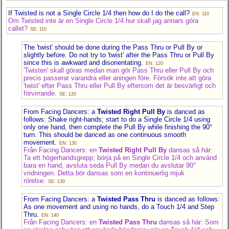
If Twisted is not a Single Circle 1/4 then how do I do the call?
EN: 110
Om Twisted inte är en Single Circle 1/4 hur skall jag annars göra
callet?
SE: 110
The 'twist' should be done during the Pass Thru or Pull By or
slightly before. Do not try to 'twist' after the Pass Thru or Pull By
since this is awkward and disorientating.
EN: 120
'Twisten' skall göras medan man gör Pass Thru eller Pull By och
precis passerar varandra eller aningen före. Försök inte att göra
'twist' efter Pass Thru eller Pull By eftersom det är besvärligt och
förvirrande.
SE: 120
From Facing Dancers: a
Twisted Right Pull By
is danced as
follows: Shake right-hands; start to do a Single Circle 1/4 using
only one hand, then complete the Pull By while finishing the 90°
turn. This should be danced as one continuous smooth
movement.
EN: 130
Från Facing Dancers: en
Twisted Right Pull By
dansas så här:
Ta ett högerhandsgrepp; börja på en Single Circle 1/4 och använd
bara en hand, avsluta seda Pull By medan du avslutar 90°
vridningen. Detta bör dansas som en kontinuerlig mjuk
rörelse.
SE: 130
From Facing Dancers: a
Twisted Pass Thru
is danced as follows:
As one movement and using no hands, do a Touch 1/4 and Step
Thru.
EN: 140
Från Facing Dancers: en
Twisted Pass Thru
dansas så här: Som