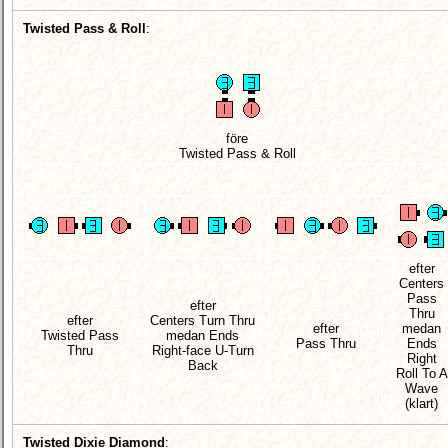
Twisted Pass & Roll
:
före
Twisted Pass & Roll
efter
Centers
Pass
efter
Thru
efter
Centers Turn Thru
efter
medan
Twisted Pass
medan Ends
Pass Thru
Ends
Thru
Right-face
U-Turn
Right
Back
Roll To A
Wave
(klart)
Twisted Dixie Diamond
: