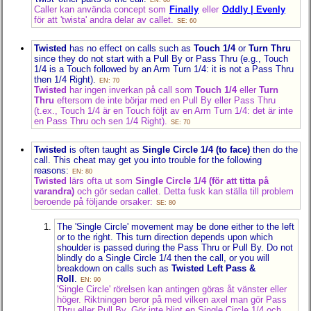
Caller kan använda concept som
Finally
eller
Oddly | Evenly
för att 'twista' andra delar av callet.
SE: 60
Twisted
has no effect on calls such as
Touch 1/4
or
Turn Thru
since they do not start with a Pull By or Pass Thru (e.g., Touch
1/4 is a Touch followed by an Arm Turn 1/4: it is not a Pass Thru
then 1/4 Right).
EN: 70
Twisted
har ingen inverkan på call som
Touch 1/4
eller
Turn
Thru
eftersom de inte börjar med en Pull By eller Pass Thru
(t.ex., Touch 1/4 är en Touch följt av en Arm Turn 1/4: det är inte
en Pass Thru och sen 1/4 Right).
SE: 70
Twisted
is often taught as
Single Circle 1/4 (to face)
then do the
call. This cheat may get you into trouble for the following
reasons:
EN: 80
Twisted
lärs ofta ut som
Single Circle 1/4 (för att titta på
varandra)
och gör sedan callet. Detta fusk kan ställa till problem
beroende på följande orsaker:
SE: 80
The 'Single Circle' movement may be done either to the left
or to the right. This turn direction depends upon which
shoulder is passed during the Pass Thru or Pull By. Do not
blindly do a Single Circle 1/4 then the call, or you will
breakdown on calls such as
Twisted Left Pass &
Roll
.
EN: 90
'Single Circle' rörelsen kan antingen göras åt vänster eller
höger. Riktningen beror på med vilken axel man gör Pass
Thru eller Pull By. Gör inte blint en Single Circle 1/4 och