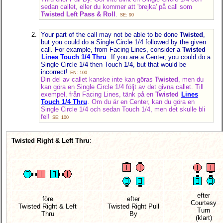
sedan callet, eller du kommer att 'brejka' på call som
Twisted Left Pass & Roll
.
SE: 90
Your part of the call may not be able to be done
Twisted
,
but you could do a Single Circle 1/4 followed by the given
call. For example, from Facing Lines, consider a
Twisted
Lines Touch 1/4 Thru
. If you are a Center, you could do a
Single Circle 1/4 then Touch 1/4, but that would be
incorrect!
EN: 100
Din del av callet kanske inte kan göras
Twisted
, men du
kan göra en Single Circle 1/4 följt av det givna callet. Till
exempel, från Facing Lines, tänk på en
Twisted
Lines
Touch 1/4 Thru
. Om du är en Center, kan du göra en
Single Circle 1/4 och sedan Touch 1/4, men det skulle bli
fel!
SE: 100
Twisted Right & Left Thru
:
efter
före
efter
Courtesy
Twisted Right & Left
Twisted Right Pull
Turn
Thru
By
(klart)