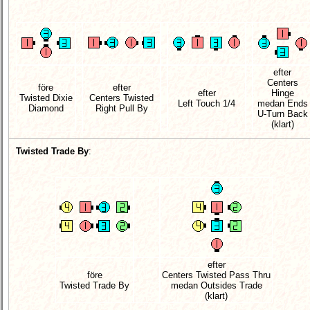
efter
Centers
före
efter
efter
Hinge
Twisted Dixie
Centers Twisted
Left Touch 1/4
medan Ends
Diamond
Right Pull By
U-Turn Back
(klart)
Twisted Trade By
:
efter
före
Centers Twisted Pass Thru
Twisted Trade By
medan Outsides Trade
(klart)