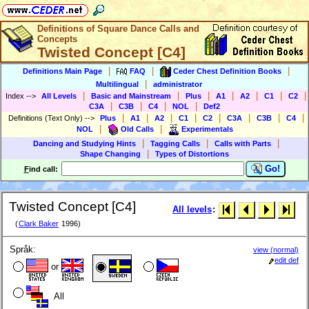
Definitions of Square Dance Calls and
Concepts
Twisted Concept [C4]
|
|
|
Definitions Main Page
FAQ
Ceder Chest Definition Books
|
Multilingual
administrator
|
|
|
|
|
|
|
Index
-->
All Levels
Basic and Mainstream
Plus
A1
A2
C1
C2
|
|
|
|
C3A
C3B
C4
NOL
Def2
|
|
|
|
|
|
|
|
Definitions (Text Only)
-->
Plus
A1
A2
C1
C2
C3A
C3B
C4
|
|
NOL
Old Calls
Experimentals
|
|
|
Dancing and Studying Hints
Tagging Calls
Calls with Parts
|
Shape Changing
Types of Distortions
Go!
F
ind call:
Twisted Concept [C4]
All levels
:
(
Clark Baker
1996)
Språk:
view (normal)
edit def
or
All