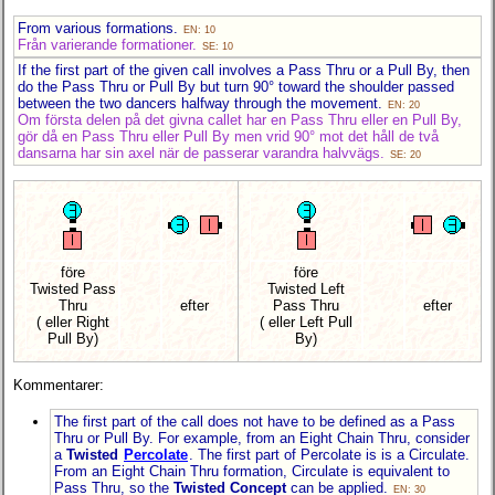
From various formations.
EN: 10
Från varierande formationer.
SE: 10
If the first part of the given call involves a Pass Thru or a Pull By, then
do the Pass Thru or Pull By but turn 90° toward the shoulder passed
between the two dancers halfway through the movement.
EN: 20
Om första delen på det givna callet har en Pass Thru eller en Pull By,
gör då en Pass Thru eller Pull By men vrid 90° mot det håll de två
dansarna har sin axel när de passerar varandra halvvägs.
SE: 20
före
före
Twisted Pass
Twisted Left
Thru
efter
Pass Thru
efter
( eller Right
( eller Left Pull
Pull By)
By)
Kommentarer:
The first part of the call does not have to be defined as a Pass
Thru or Pull By. For example, from an Eight Chain Thru, consider
a
Twisted
Percolate
. The first part of Percolate is is a Circulate.
From an Eight Chain Thru formation, Circulate is equivalent to
Pass Thru, so the
Twisted Concept
can be applied.
EN: 30