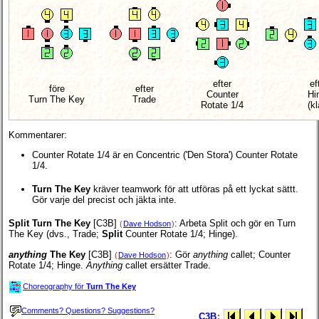
efter
ef
före
efter
Counter
Hi
Turn The Key
Trade
Rotate 1/4
(kl
Kommentarer:
Counter Rotate 1/4 är en Concentric ('Den Stora') Counter Rotate
1/4.
Turn The Key
kräver teamwork för att utföras på ett lyckat sättt.
Gör varje del precist och jäkta inte.
Split Turn The Key
[C3B]
: Arbeta Split och gör en Turn
(
Dave Hodson
)
The Key (dvs., Trade;
Split
Counter Rotate 1/4; Hinge).
anything
The Key
[C3B]
: Gör
anything
callet; Counter
(
Dave Hodson
)
Rotate 1/4; Hinge.
Anything
callet ersätter Trade.
Choreography för
Turn The Key
Comments? Questions? Suggestions?
C3B
: