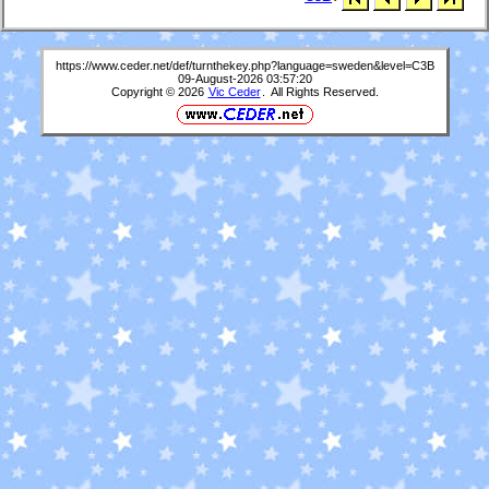
https://www.ceder.net/def/turnthekey.php?language=sweden&level=C3B
09-August-2026 03:57:20
Copyright © 2026
Vic Ceder
. All Rights Reserved.