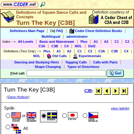
Definitions of Square Dance Calls and
Concepts
Turn The Key [C3B]
|
|
|
Definitions Main Page
FAQ
Ceder Chest Definition Books
|
Multilingual
administrator
|
|
|
|
|
|
|
Index
-->
All Levels
Basic and Mainstream
Plus
A1
A2
C1
C2
|
|
|
|
C3A
C3B
C4
NOL
Def2
|
|
|
|
|
|
|
|
Definitions (Text Only)
-->
Plus
A1
A2
C1
C2
C3A
C3B
C4
|
|
NOL
Old Calls
Experimentals
|
|
|
Dancing and Studying Hints
Tagging Calls
Calls with Parts
|
Shape Changing
Types of Distortions
Go!
F
ind call:
Turn The Key [C3B]
C3B
:
(
Dave Hodson
)
Språk:
view (admin)
or
All