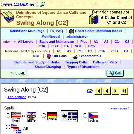
Definitions of Square Dance Calls and
Concepts
Swing Along [C2]
|
|
|
Definitions Main Page
FAQ
Ceder Chest Definition Books
|
Multilingual
administrator
|
|
|
|
|
|
|
Index
-->
All Levels
Basic and Mainstream
Plus
A1
A2
C1
C2
|
|
|
|
C3A
C3B
C4
NOL
Def2
|
|
|
|
|
|
|
|
Definitions (Text Only)
-->
Plus
A1
A2
C1
C2
C3A
C3B
C4
|
|
NOL
Old Calls
Experimentals
|
|
|
Dancing and Studying Hints
Tagging Calls
Calls with Parts
|
Shape Changing
Types of Distortions
Go!
F
ind call:
Swing Along [C2]
C2
:
(
Lee Kopman
1975)
Språk:
view (admin)
or
All