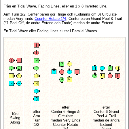
Från en Tidal Wave, Facing Lines, eller en 1 x 8 Inverted Line.
Arm Turn 1/2; Center paren gör Hinge och (Columns om 3) Circulate
medan Very Ends
Counter Rotate 1/4
; Center paren Grand Peel & Trail
(#1 Peel Off, de andra Extend och Trade) medan de andra Extend.
En Tidal Wave eller Facing Lines slutar i Parallel Waves.
efter
efter
efter
Center 6 Hinge &
Center 6 Grand
före
Arm
Circulate
Peel & Trail
Swing
Turn
medan Very Ends
medan de andra
Along
1/2
Counter Rotate
Extend
1/4
(klart)