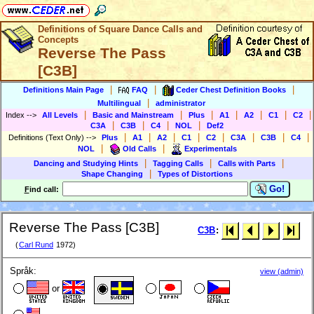
Definitions of Square Dance Calls and
Concepts
Reverse The Pass
[C3B]
|
|
|
Definitions Main Page
FAQ
Ceder Chest Definition Books
|
Multilingual
administrator
|
|
|
|
|
|
|
Index
-->
All Levels
Basic and Mainstream
Plus
A1
A2
C1
C2
|
|
|
|
C3A
C3B
C4
NOL
Def2
|
|
|
|
|
|
|
|
Definitions (Text Only)
-->
Plus
A1
A2
C1
C2
C3A
C3B
C4
|
|
NOL
Old Calls
Experimentals
|
|
|
Dancing and Studying Hints
Tagging Calls
Calls with Parts
|
Shape Changing
Types of Distortions
Go!
F
ind call:
Reverse The Pass [C3B]
C3B
:
(
Carl Rund
1972)
Språk:
view (admin)
or