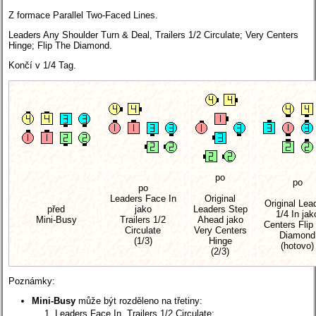
Z formace Parallel Two-Faced Lines.
Leaders Any Shoulder Turn & Deal, Trailers 1/2 Circulate; Very Centers
Hinge; Flip The Diamond.
Končí v 1/4 Tag.
po
po
po
Leaders Face In
Original
Original Lea
před
jako
Leaders Step
1/4 In jak
Mini-Busy
Trailers 1/2
Ahead jako
Centers Flip
Circulate
Very Centers
Diamond
(1/3)
Hinge
(hotovo)
(2/3)
Poznámky:
Mini-Busy
může být rozděleno na třetiny:
Leaders Face In, Trailers 1/2 Circulate;