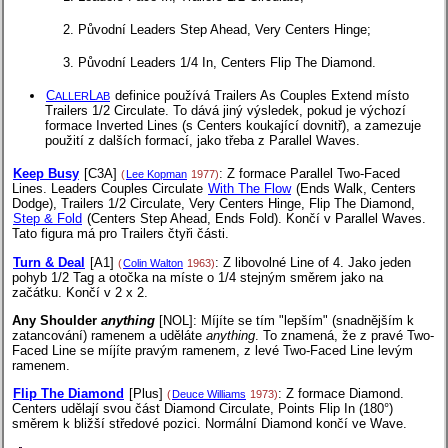
Původní Leaders Step Ahead, Very Centers Hinge;
Původní Leaders 1/4 In, Centers Flip The Diamond.
C
L
definice používá Trailers As Couples Extend místo
ALLER
AB
Trailers 1/2 Circulate. To dává jiný výsledek, pokud je výchozí
formace Inverted Lines (s Centers koukající dovnitř), a zamezuje
použití z dalších formací, jako třeba z Parallel Waves.
Keep Busy
[C3A]
: Z formace Parallel Two-Faced
(
Lee Kopman
1977)
Lines. Leaders Couples Circulate
With The Flow
(Ends Walk, Centers
Dodge), Trailers 1/2 Circulate, Very Centers Hinge, Flip The Diamond,
Step & Fold
(Centers Step Ahead, Ends Fold). Končí v Parallel Waves.
Tato figura má pro Trailers čtyři části.
Turn & Deal
[A1]
: Z libovolné Line of 4. Jako jeden
(
Colin Walton
1963)
pohyb 1/2 Tag a otočka na míste o 1/4 stejným směrem jako na
začátku. Končí v 2 x 2.
Any Shoulder
anything
[NOL]
: Míjíte se tím "lepším" (snadnějším k
zatancování) ramenem a uděláte
anything
. To znamená, že z
pravé
Two-
Faced Line se míjíte pravým ramenem, z
levé
Two-Faced Line levým
ramenem.
Flip The Diamond
[Plus]
: Z formace Diamond.
(
Deuce Williams
1973)
Centers udělají svou část Diamond Circulate, Points Flip In (180°)
směrem k bližší středové pozici. Normální Diamond končí ve Wave.