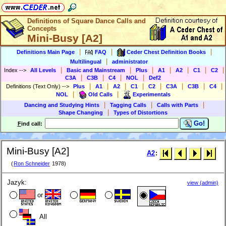
Definitions of Square Dance Calls and
Concepts
Mini-Busy [A2]
|
|
|
Definitions Main Page
FAQ
Ceder Chest Definition Books
|
Multilingual
administrator
|
|
|
|
|
|
|
Index
-->
All Levels
Basic and Mainstream
Plus
A1
A2
C1
C2
|
|
|
|
C3A
C3B
C4
NOL
Def2
|
|
|
|
|
|
|
|
Definitions (Text Only)
-->
Plus
A1
A2
C1
C2
C3A
C3B
C4
|
|
NOL
Old Calls
Experimentals
|
|
|
Dancing and Studying Hints
Tagging Calls
Calls with Parts
|
Shape Changing
Types of Distortions
Go!
F
ind call:
Mini-Busy [A2]
A2
:
(
Ron Schneider
1978)
Jazyk:
view (admin)
or
All