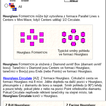
All
Hourglass
F
může být vytvořena z formace Parallel Lines s
ORMATION
Centers v Mini-Wave, když Centers udělají 1/2 Circulate.
Typické směry pohledu
Hourglass F
ORMATION
ve formaci Hourglass
Hourglass
F
je složená z Diamond uvnitř Box (diamant uvnitř
ORMATION
boxu). Tanečníci v Diamond jsou Centers ve formaci Hourglass;
tanečníci v Box(u) josu Ends (nebo Points) ve formaci Hourglass.
Hourglass Circulate
[A2]
: Z formace Hourglass. Cirkulační cesta ve
formaci Hourglass má 8 míst. Jděte dopředu na další pozici v Hourglass,
přesunujete s z diamantu do boxu a naopak. Směr pohledu (o 90°) tehdy
a pouze tehdy, pokud jdete z nebo na pozici Point středového diamantu.
Pokud Circulate nepřivede některé tanečníky na stejné místo, tak
Hourglass Circulate
končí v Hourglass.
Z R-H Hourglass:
Z Facing Hourglass: