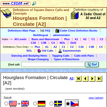
Definitions of Square Dance Calls and
Concepts
Hourglass Formation |
Circulate [A2]
|
|
|
Definitions Main Page
FAQ
Ceder Chest Definition Books
|
Multilingual
administrator
|
|
|
|
|
|
|
Index
-->
All Levels
Basic and Mainstream
Plus
A1
A2
C1
C2
|
|
|
|
C3A
C3B
C4
NOL
Def2
|
|
|
|
|
|
|
|
Definitions (Text Only)
-->
Plus
A1
A2
C1
C2
C3A
C3B
C4
|
|
NOL
Old Calls
Experimentals
|
|
|
Dancing and Studying Hints
Tagging Calls
Calls with Parts
|
Shape Changing
Types of Distortions
Go!
F
ind call:
Hourglass Formation | Circulate
A2
:
[A2]
(autor neznámý)
Jazyk:
view (admin)
or