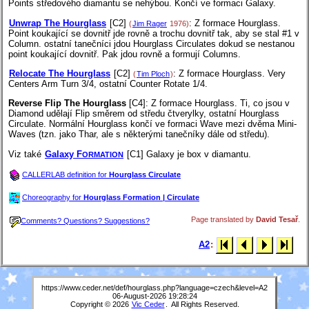
Points středového diamantu se nehýbou. Končí ve formaci Galaxy.
Unwrap The Hourglass
[C2]
: Z formace Hourglass.
(
Jim Rager
1976)
Point koukající se dovnitř jde rovně a trochu dovnitř tak, aby se stal #1 v
Column. ostatní tanečníci jdou Hourglass Circulates dokud se nestanou
point koukající dovnitř. Pak jdou rovně a formují Columns.
Relocate The Hourglass
[C2]
: Z formace Hourglass. Very
(
Tim Ploch
)
Centers Arm Turn 3/4, ostatní Counter Rotate 1/4.
Reverse Flip The Hourglass
[C4]
: Z formace Hourglass. Ti, co jsou v
Diamond udělají Flip směrem od středu čtverylky, ostatní Hourglass
Circulate. Normální Hourglass končí ve formaci Wave mezi dvěma Mini-
Waves (tzn. jako Thar, ale s některými tanečníky dále od středu).
Viz také
Galaxy F
[C1]
Galaxy je box v diamantu.
ORMATION
CALLERLAB definition for
Hourglass Circulate
Choreography for
Hourglass Formation | Circulate
Page translated by
David Tesař
.
Comments? Questions? Suggestions?
A2
:
https://www.ceder.net/def/hourglass.php?language=czech&level=A2
06-August-2026 19:28:24
Copyright © 2026
Vic Ceder
. All Rights Reserved.