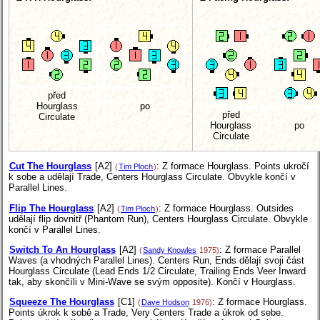
před
Hourglass
po
před
Circulate
Hourglass
po
Circulate
Cut The Hourglass
[A2]
: Z formace Hourglass. Points ukročí
(
Tim Ploch
)
k sobe a udělají Trade, Centers Hourglass Circulate. Obvykle končí v
Parallel Lines.
Flip The Hourglass
[A2]
: Z formace Hourglass. Outsides
(
Tim Ploch
)
udělají flip dovnitř (Phantom Run), Centers Hourglass Circulate. Obvykle
končí v Parallel Lines.
Switch To An Hourglass
[A2]
: Z formace Parallel
(
Sandy Knowles
1975)
Waves (a vhodných Parallel Lines). Centers Run, Ends dělají svoji část
Hourglass Circulate (Lead Ends 1/2 Circulate, Trailing Ends Veer Inward
tak, aby skončíli v Mini-Wave se svým opposite). Končí v Hourglass.
Squeeze The Hourglass
[C1]
: Z formace Hourglass.
(
Dave Hodson
1976)
Points úkrok k sobě a Trade, Very Centers Trade a úkrok od sebe.