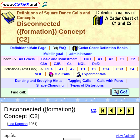
Definitions of Square Dance Calls and
Concepts
Disconnected
({formation}) Concept
[C2]
|
|
|
Definitions Main Page
FAQ
Ceder Chest Definition Books
|
Multilingual
administrator
|
|
|
|
|
|
|
Index
-->
All Levels
Basic and Mainstream
Plus
A1
A2
C1
C2
|
|
|
|
C3A
C3B
C4
NOL
Def2
|
|
|
|
|
|
|
|
Definitions (Text Only)
-->
Plus
A1
A2
C1
C2
C3A
C3B
C4
|
|
NOL
Old Calls
Experimentals
|
|
|
Dancing and Studying Hints
Tagging Calls
Calls with Parts
|
Shape Changing
Types of Distortions
Go!
F
ind call:
Disconnected ({formation})
C2
:
Concept [C2]
(
Lee Kopman
1981)
Språk:
view (admin)