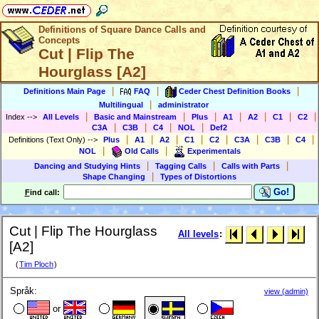
Definitions of Square Dance Calls and
Concepts
Cut | Flip The
Hourglass [A2]
|
|
|
Definitions Main Page
FAQ
Ceder Chest Definition Books
|
Multilingual
administrator
|
|
|
|
|
|
|
Index
-->
All Levels
Basic and Mainstream
Plus
A1
A2
C1
C2
|
|
|
|
C3A
C3B
C4
NOL
Def2
|
|
|
|
|
|
|
|
Definitions (Text Only)
-->
Plus
A1
A2
C1
C2
C3A
C3B
C4
|
|
NOL
Old Calls
Experimentals
|
|
|
Dancing and Studying Hints
Tagging Calls
Calls with Parts
|
Shape Changing
Types of Distortions
Go!
F
ind call:
Cut | Flip The Hourglass
All levels
:
[A2]
(
Tim Ploch
)
Språk:
view (admin)
or