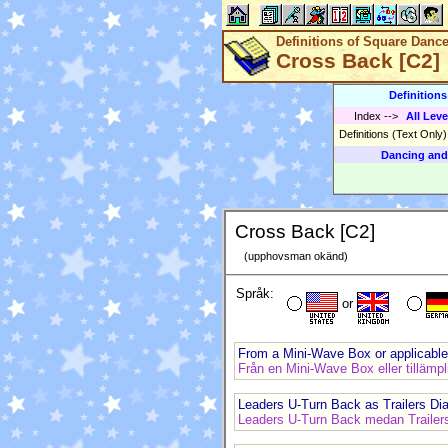
Definitions of Square Danc
Cross Back [C2]
Definition
Index
-->
All Leve
Definitions (Text Only
Dancing and
Cross Back [C2]
(upphovsman okänd)
Språk:
or
From a Mini-Wave Box or applicable
Från en Mini-Wave Box eller tillämp
Leaders U-Turn Back as Trailers Dia
Leaders U-Turn Back medan Trailers