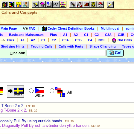
e Calls and Concepts
|
|
|
|
s Main Page
FAQ
Ceder Chest Definition Books
Multilingual
admin
|
|
|
|
|
|
|
|
|
ls
Basic and Mainstream
Plus
A1
A2
C1
C2
C3A
C3B
C
|
|
|
|
|
|
|
|
|
)
-->
Plus
A1
A2
C1
C2
C3A
C3B
C4
NOL
Old Calls
|
|
|
|
 Studying Hints
Tagging Calls
Calls with Parts
Shape Changing
Types o
Go!
F
ind call:
All
 T-Bone 2 x 2.
EN: 10
lig T-Bone 2 x 2.
SE: 10
gonally Pull By using outside hands.
EN: 20
 Diagonally Pull By och använder den yttre handen.
SE: 20