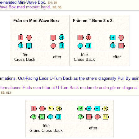
ite-handed Mini-Wave Box.
EN: 30
-Wave Box med motsatt hand.
SE: 30
Från en Mini-Wave Box:
Från en T-Bone 2 x 2:
före
före
efter
efter
Cross Back
Cross Back
ormations. Out-Facing Ends U-Turn Back as the others diagonally Pull By usi
a formationer. Ends som tittar ut U-Turn Back medan de andra gör en diagona
.
SE: 613
före
efter
Grand Cross Back