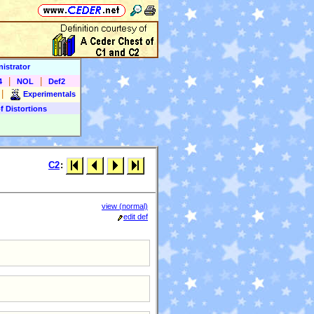
istrator
|
|
4
NOL
Def2
|
Experimentals
f Distortions
C2
:
view (normal)
edit def