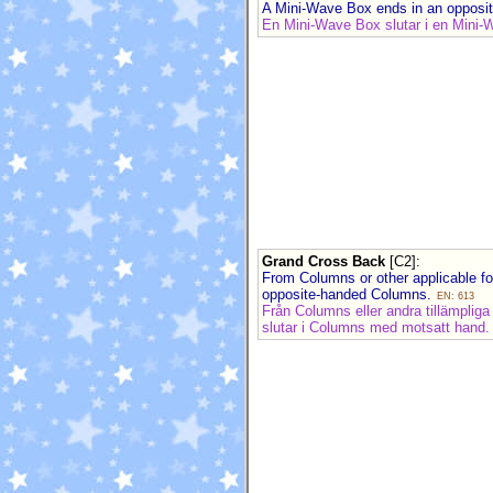
A Mini-Wave Box ends in an oppos
En Mini-Wave Box slutar i en Mini
Grand Cross Back
[C2]
:
From Columns or other applicable f
opposite-handed Columns.
EN: 613
Från Columns eller andra tillämplig
slutar i Columns med motsatt hand