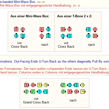
ite-handed Mini-Wave Box.
EN: 30
 Mini-Wave Box mit entgegengesetzter Handhaltung.
DE: 30
Aus einer Mini-Wave Box:
Aus einer T-Bone 2 x 2:
vor
vor
nach
nach
Cross Back
Cross Back
ormations. Out-Facing Ends U-Turn Back as the others diagonally Pull By usi
n Formationen. Die nach außen schauenden Ends tanzen ein U-Turn Back, w
and tanzen. Columns enden in Columns mit entgegengesetzter Handhaltung
vor
nach
Grand Cross Back