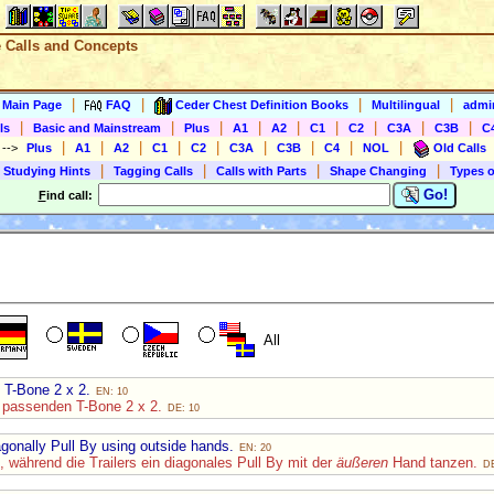
e Calls and Concepts
|
|
|
|
s Main Page
FAQ
Ceder Chest Definition Books
Multilingual
admin
|
|
|
|
|
|
|
|
|
ls
Basic and Mainstream
Plus
A1
A2
C1
C2
C3A
C3B
C
|
|
|
|
|
|
|
|
|
)
-->
Plus
A1
A2
C1
C2
C3A
C3B
C4
NOL
Old Calls
|
|
|
|
 Studying Hints
Tagging Calls
Calls with Parts
Shape Changing
Types o
Go!
F
ind call:
All
 T-Bone 2 x 2.
EN: 10
r passenden T-Bone 2 x 2.
DE: 10
gonally Pull By using outside hands.
EN: 20
 während die Trailers ein diagonales Pull By mit der
äußeren
Hand tanzen.
DE