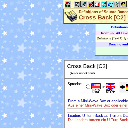
Definitions of Square Danc
Cross Back [C2]
Definition
Index
-->
All Leve
Definitions (Text Only
Dancing and
Cross Back [C2]
(Autor unbekannt)
Sprache:
or
From a Mini-Wave Box or applicable
Aus einer Mini-Wave Box oder eine
Leaders U-Turn Back as Trailers Dia
Die Leaders tanzen ein U-Turn Back,