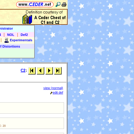
istrator
|
|
4
NOL
Def2
|
Experimentals
f Distortions
C2
:
view (normal)
edit def
: 20