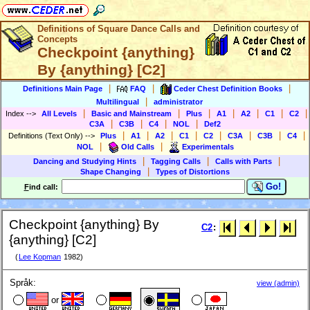
Definitions of Square Dance Calls and
Concepts
Checkpoint {anything}
By {anything} [C2]
|
|
|
Definitions Main Page
FAQ
Ceder Chest Definition Books
|
Multilingual
administrator
|
|
|
|
|
|
|
Index
-->
All Levels
Basic and Mainstream
Plus
A1
A2
C1
C2
|
|
|
|
C3A
C3B
C4
NOL
Def2
|
|
|
|
|
|
|
|
Definitions (Text Only)
-->
Plus
A1
A2
C1
C2
C3A
C3B
C4
|
|
NOL
Old Calls
Experimentals
|
|
|
Dancing and Studying Hints
Tagging Calls
Calls with Parts
|
Shape Changing
Types of Distortions
Go!
F
ind call:
Checkpoint {anything} By
C2
:
{anything} [C2]
(
Lee Kopman
1982)
Språk:
view (admin)
or