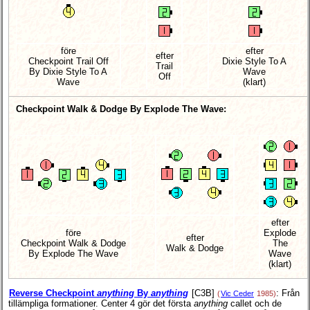
före
efter
efter
Checkpoint Trail Off
Dixie Style To A
Trail
By Dixie Style To A
Wave
Off
Wave
(klart)
Checkpoint Walk & Dodge By Explode The Wave:
efter
före
Explode
efter
Checkpoint Walk & Dodge
The
Walk & Dodge
By Explode The Wave
Wave
(klart)
Reverse Checkpoint
anything
By
anything
[C3B]
: Från
(
Vic Ceder
1985)
tillämpliga formationer. Center 4 gör det första
anything
callet och de