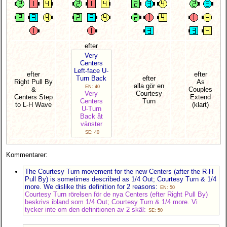
efter
Very
Centers
Left-face U-
efter
efter
Turn Back
efter
Right Pull By
As
alla gör en
EN: 40
&
Couples
Very
Courtesy
Centers Step
Extend
Centers
Turn
to L-H Wave
(klart)
U-Turn
Back åt
vänster
SE: 40
Kommentarer:
The Courtesy Turn movement for the new Centers (after the R-H
Pull By) is sometimes described as 1/4 Out; Courtesy Turn & 1/4
more. We dislike this definition for 2 reasons:
EN: 50
Courtesy Turn rörelsen för de nya Centers (efter Right Pull By)
beskrivs ibland som 1/4 Out; Courtesy Turn & 1/4 more. Vi
tycker inte om den definitionen av 2 skäl:
SE: 50