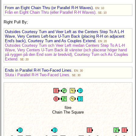
From an Eight Chain Thru (or Parallel R-H Waves).
EN: 10
Från en Eight Chain Thru (eller Parallel R-H Waves).
SE: 10
Right Pull By;
Outsides Courtesy Turn and Veer Left as the Centers Step To A L-H
Wave, Very Centers Left-face U-Turn Back (placing R-H on adjacent
End's back), Courtesy Turn and As Couples Extend.
EN: 20
Outsides Courtesy Turn och Veer Left medan Centers Step To A L-H
Wave, Very Centers U-Turn Back åt vänster (och placerar höger hand
på ryggen på den End som är bredvid), Courtesy Turn och As Couples
Extend.
SE: 20
Ends in Parallel R-H Two-Faced Lines.
EN: 30
Sluta i Parallel R-H Two-Faced Lines.
SE: 30
före
Chain The Square