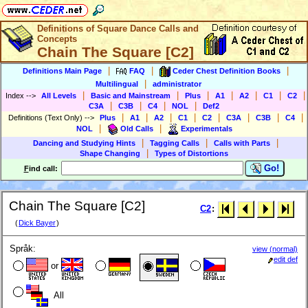
Definitions of Square Dance Calls and
Concepts
Chain The Square [C2]
|
|
|
Definitions Main Page
FAQ
Ceder Chest Definition Books
|
Multilingual
administrator
|
|
|
|
|
|
|
Index
-->
All Levels
Basic and Mainstream
Plus
A1
A2
C1
C2
|
|
|
|
C3A
C3B
C4
NOL
Def2
|
|
|
|
|
|
|
|
Definitions (Text Only)
-->
Plus
A1
A2
C1
C2
C3A
C3B
C4
|
|
NOL
Old Calls
Experimentals
|
|
|
Dancing and Studying Hints
Tagging Calls
Calls with Parts
|
Shape Changing
Types of Distortions
Go!
F
ind call:
Chain The Square [C2]
C2
:
(
Dick Bayer
)
Språk:
view (normal)
edit def
or
All