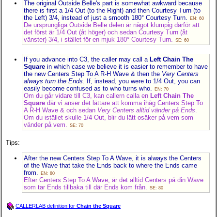
The original Outside Belle's part is somewhat awkward because
there is first a 1/4 Out (to the Right) and then Courtesy Turn (to
the Left) 3/4, instead of just a smooth 180° Courtesy Turn.
EN: 60
De ursprungliga Outside Belle delen är något klumpig därför att
det först är 1/4 Out (åt höger) och sedan Courtesy Turn (åt
vänster) 3/4, i stället för en mjuk 180° Courtesy Turn.
SE: 60
If you advance into C3, the caller may call a
Left Chain The
Square
in which case we believe it is easier to remember to have
the new Centers Step To A R-H Wave & then the
Very Centers
always turn the Ends
. If, instead, you were to 1/4 Out, you can
easily become confused as to who turns who.
EN: 70
Om du går vidare till C3, kan callern calla en
Left Chain The
Square
där vi anser det lättare att komma ihåg Centers Step To
A R-H Wave & och sedan
Very Centers alltid vänder på Ends
.
Om du istället skulle 1/4 Out, blir du lätt osäker på vem som
vänder på vem.
SE: 70
Tips:
After the new Centers Step To A Wave, it is always the Centers
of the Wave that take the Ends back to where the Ends came
from.
EN: 80
Efter Centers Step To A Wave, är det alltid Centers på din Wave
som tar Ends tillbaka till där Ends kom från.
SE: 80
CALLERLAB definition for
Chain the Square