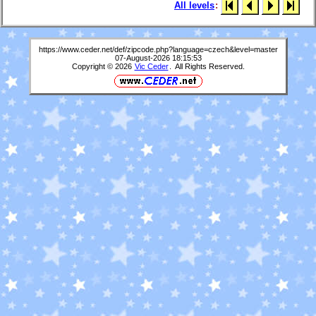
All levels
:
https://www.ceder.net/def/zipcode.php?language=czech&level=master
07-August-2026 18:15:53
Copyright © 2026
Vic Ceder
. All Rights Reserved.