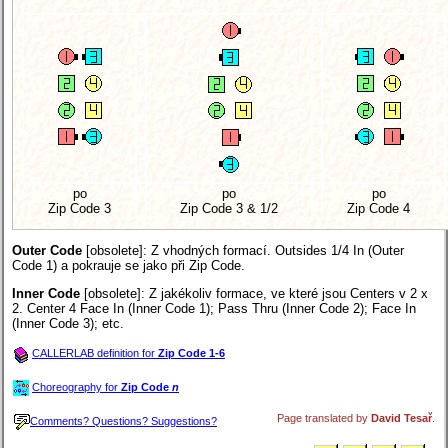
po
po
po
Zip Code 3
Zip Code 3 & 1/2
Zip Code 4
Outer Code
[obsolete]
: Z vhodných formací. Outsides 1/4 In (Outer
Code 1) a pokrauje se jako při Zip Code.
Inner Code
[obsolete]
: Z jakékoliv formace, ve které jsou Centers v 2 x
2. Center 4 Face In (Inner Code 1); Pass Thru (Inner Code 2); Face In
(Inner Code 3); etc.
CALLERLAB definition for
Zip Code 1-6
Choreography for
Zip Code
n
Page translated by
David Tesař
.
Comments? Questions? Suggestions?