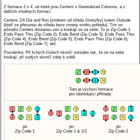
Z formace 2 x 4, ve které jsou Centers v Generalized Columns, a z
dalších vhodných formací.
Centers 1/4 Out and Run (směrem od středu čtverylky) kolem Outside
(kteří se přesunou do středu beze zmeny směru pohledu). Tím se
původní Centers dostanou ven a koukají se na sebe. To je Zip Code 1.
Ends Pass Thru (Zip Code 2); Ends Bend (Zip Code 3); Ends Pass Thru
(Zip Code 4); Ends Bend (Zip Code 5); Ends Pass Thru (Zip Code 6);
Ends Bend (Zip Code 7); atd.
Poznámka: Při lichých číslech skončí outsides tak, že se na sebe
koukají, při sudých skončí zády k sobě.
Toto je výchozí formace
pro následující příklady:
po
po
po
Zip Code 1
Zip Code 1 & 1/2
Zip Code 2