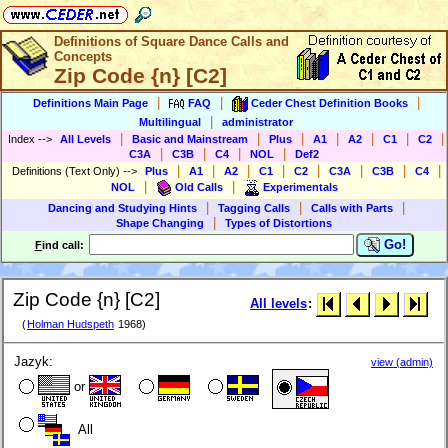
Definitions of Square Dance Calls and
Concepts
Zip Code {n} [C2]
|
|
|
Definitions Main Page
FAQ
Ceder Chest Definition Books
|
Multilingual
administrator
|
|
|
|
|
|
|
Index
-->
All Levels
Basic and Mainstream
Plus
A1
A2
C1
C2
|
|
|
|
C3A
C3B
C4
NOL
Def2
|
|
|
|
|
|
|
|
Definitions (Text Only)
-->
Plus
A1
A2
C1
C2
C3A
C3B
C4
|
|
NOL
Old Calls
Experimentals
|
|
|
Dancing and Studying Hints
Tagging Calls
Calls with Parts
|
Shape Changing
Types of Distortions
Go!
F
ind call:
Zip Code {n} [C2]
All levels
:
(
Holman Hudspeth
1968)
Jazyk:
view (admin)
or
All