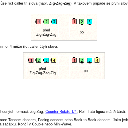
 říct caller tři slova (např.
Zig-Zag-Zag
). V takovém případě se první slov
před
po
Zig-Zag-Zag
of 4 může říct caller čtyři slova.
před
po
Zig-Zag-Zag-Zig
vhodných formací. Zig-Zag;
Counter Rotate 1/4
; Roll. Tato figura má tři části.
rmace Tandem dancers, Facing dancers nebo Back-to-Back dancers. Jako jede
a začátku. Končí v Couple nebo Mini-Wave.