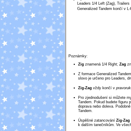
Leaders 1/4 Left (Zag), Trailers 
Generalized Tandem končí v L-
Poznámky:
Zig
znamená 1/4 Right;
Zag
zn
Z formace Generalized Tandem m
slovo je určeno pro Leaders, dr
Zig-Zag
vždy končí v
pravoruk
Pro zjednodušení si můžete m
Tandem. Pokud budete figuru pr
doprava nebo doleva. Podobně
Tandem.
Úspěšné zatancování
Zig-Zag
k dalším tanečníkům. Ve všech 