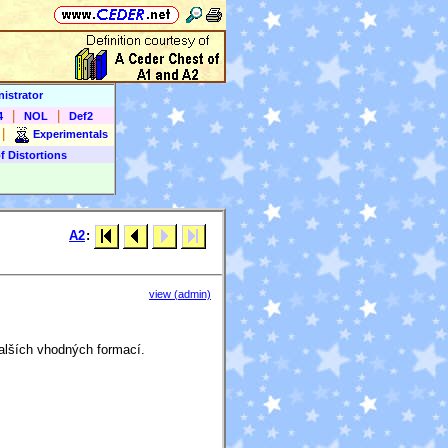
istrator
|
|
4
NOL
Def2
|
Experimentals
f Distortions
A2
:
view (admin)
alších vhodných formací.