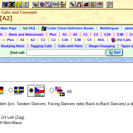
e Calls and Concepts
 [A2]
|
|
|
|
s Main Page
FAQ
Ceder Chest Definition Books
Multilingual
admin
|
|
|
|
|
|
|
|
|
ls
Basic and Mainstream
Plus
A1
A2
C1
C2
C3A
C3B
C
|
|
|
|
|
|
|
|
|
)
-->
Plus
A1
A2
C1
C2
C3A
C3B
C4
NOL
Old Calls
|
|
|
|
 Studying Hints
Tagging Calls
Calls with Parts
Shape Changing
Types o
Go!
F
ind call:
All
dem (tzn. Tandem Dancers, Facing Dancers nebo Back-to-Back Dancers) a d
 1/4 Left (Zag).
-H Mini-Wave.