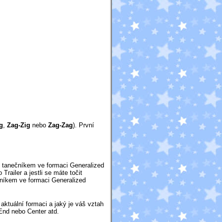
g
,
Zag-Zig
nebo
Zag-Zag
). První
 tanečníkem ve formaci Generalized
railer a jestli se máte točit
níkem ve formaci Generalized
 aktuální formaci a jaký je váš vztah
End nebo Center atd.