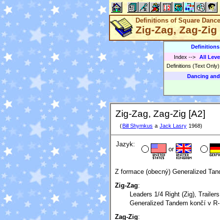
Definitions of Square Danc
Zig-Zag, Zag-Zig
Definition
Index
-->
All Leve
Definitions (Text Only
Dancing and
Zig-Zag, Zag-Zig [A2]
(
Bill Shymkus
a
Jack Lasry
1968)
Jazyk:
or
Z formace (obecný) Generalized Tan
Zig-Zag
:
Leaders 1/4 Right (Zig), Trailers
Generalized Tandem končí v R
Zag-Zig
: