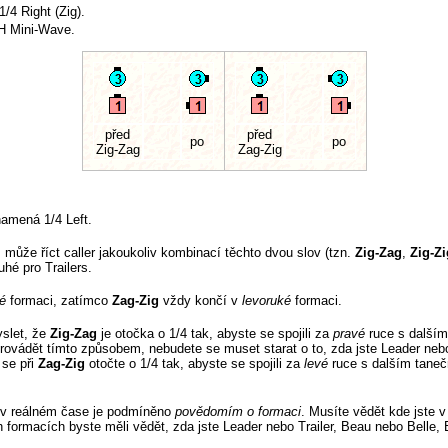
1/4 Right (Zig).
H Mini-Wave.
před
před
po
po
Zig-Zag
Zag-Zig
amená 1/4 Left.
ůže říct caller jakoukoliv kombinací těchto dvou slov (tzn.
Zig-Zag
,
Zig-Zi
uhé pro Trailers.
é
formaci, zatímco
Zag-Zig
vždy končí v
levoruké
formaci.
yslet, že
Zig-Zag
je otočka o 1/4 tak, abyste se spojili za
pravé
ruce s dalším
ovádět tímto způsobem, nebudete se muset starat o to, zda jste Leader nebo T
 se při
Zag-Zig
otočte o 1/4 tak, abyste se spojili za
levé
ruce s dalším taneč
v reálném čase je podmíněno
povědomím o formaci
. Musíte vědět kde jste v
formacích byste měli vědět, zda jste Leader nebo Trailer, Beau nebo Belle, 