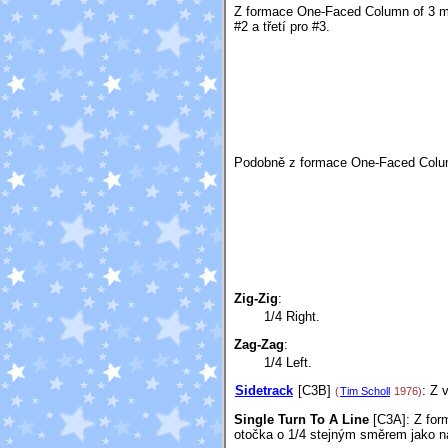
Z formace One-Faced Column of 3 může
#2 a třetí pro #3.
Podobně z formace One-Faced Column 
Zig-Zig
:
1/4 Right.
Zag-Zag
:
1/4 Left.
Sidetrack
[C3B]
: Z 
(
Tim Scholl
1976)
Single Turn To A Line
[C3A]
: Z fo
otočka o 1/4 stejným směrem jako n