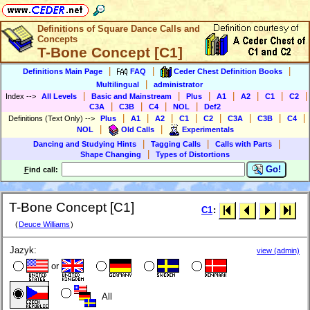
Definitions of Square Dance Calls and
Concepts
T-Bone Concept [C1]
|
|
|
Definitions Main Page
FAQ
Ceder Chest Definition Books
|
Multilingual
administrator
|
|
|
|
|
|
|
Index
-->
All Levels
Basic and Mainstream
Plus
A1
A2
C1
C2
|
|
|
|
C3A
C3B
C4
NOL
Def2
|
|
|
|
|
|
|
|
Definitions (Text Only)
-->
Plus
A1
A2
C1
C2
C3A
C3B
C4
|
|
NOL
Old Calls
Experimentals
|
|
|
Dancing and Studying Hints
Tagging Calls
Calls with Parts
|
Shape Changing
Types of Distortions
Go!
F
ind call:
T-Bone Concept [C1]
C1
:
(
Deuce Williams
)
Jazyk:
view (admin)
or
All