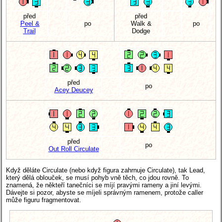
před
před
Peel &
po
Walk &
po
Trail
Dodge
před
po
Acey Deucey
před
po
Out Roll Circulate
Když děláte Circulate (nebo když figura zahrnuje Circulate), tak Lead,
který dělá oblouček, se musí pohyb vně těch, co jdou rovně. To
znamená, že někteří tanečníci se míjí pravými rameny a jiní levými.
Dávejte si pozor, abyste se míjeli správným ramenem, protože caller
může figuru fragmentovat.