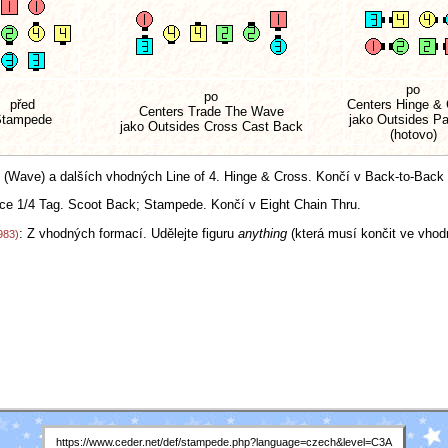
po
po
před
Centers Hinge & 
Centers Trade The Wave
tampede
jako Outsides Pa
jako Outsides Cross Cast Back
(hotovo)
y (Wave) a dalších vhodných Line of 4. Hinge & Cross. Končí v Back-to-Back
ace 1/4 Tag. Scoot Back; Stampede. Končí v Eight Chain Thru.
: Z vhodných formací. Udělejte figuru
anything
(která musí končit ve vhodn
983)
https://www.ceder.net/def/stampede.php?language=czech&level=C3A