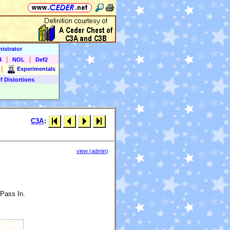
istrator
|
|
4
NOL
Def2
|
Experimentals
f Distortions
C3A
:
view (admin)
Pass In.