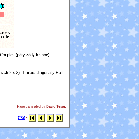
Cross
ss In
 Couples (páry zády k sobě).
ých 2 x 2); Trailers diagonally Pull
Page translated by
David Tesař
.
C3A
: