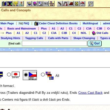
e Calls and Concepts
|
|
|
|
s Main Page
FAQ
Ceder Chest Definition Books
Multilingual
admin
|
|
|
|
|
|
|
|
|
ls
Basic and Mainstream
Plus
A1
A2
C1
C2
C3A
C3B
C
|
|
|
|
|
|
|
|
|
)
-->
Plus
A1
A2
C1
C2
C3A
C3B
C4
NOL
Old Calls
|
|
|
|
 Studying Hints
Tagging Calls
Calls with Parts
Shape Changing
Types o
Go!
F
ind call:
All
h formací.
ss (Trailers diagonálně Pull By za vnější ruku), Ends
Cross Cast Back
and 
 Centers má figura tři části a dvě části pro Ends.