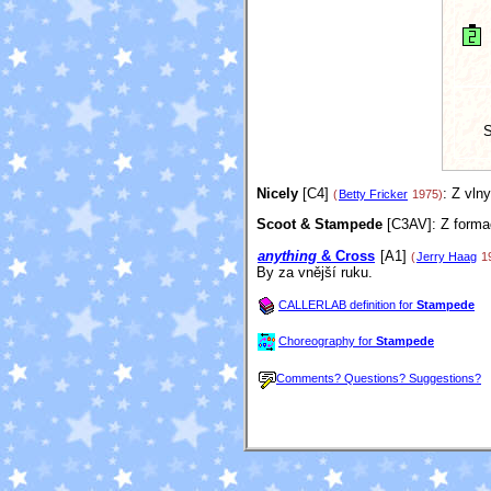
S
Nicely
[C4]
: Z vln
(
Betty Fricker
1975)
Scoot & Stampede
[C3AV]
: Z form
anything
& Cross
[A1]
(
Jerry Haag
1
By za vnější ruku.
CALLERLAB definition for
Stampede
Choreography for
Stampede
Comments? Questions? Suggestions?