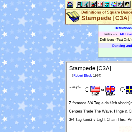
Definitions of Square Danc
Stampede [C3A]
Definition
Index
-->
All Leve
Definitions (Text Only
Dancing and
Stampede [C3A]
(
Robert Black
1974)
Jazyk:
or
Z formace 3/4 Tag a dalších vhodnýc
Centers Trade The Wave, Hinge & Cro
3/4 Tag končí v Eight Chain Thru. Pro