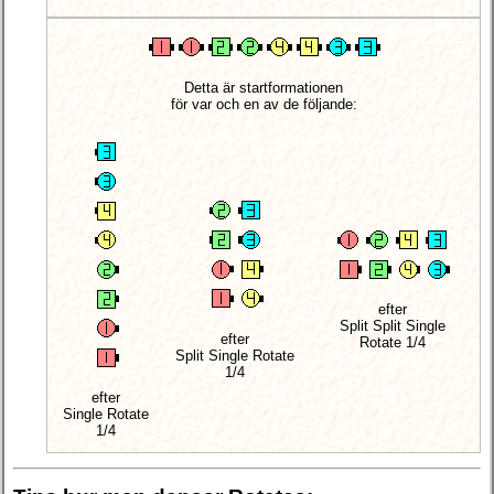
Detta är startformationen
för var och en av de följande:
efter
Split Split Single
efter
Rotate 1/4
Split Single Rotate
1/4
efter
Single Rotate
1/4