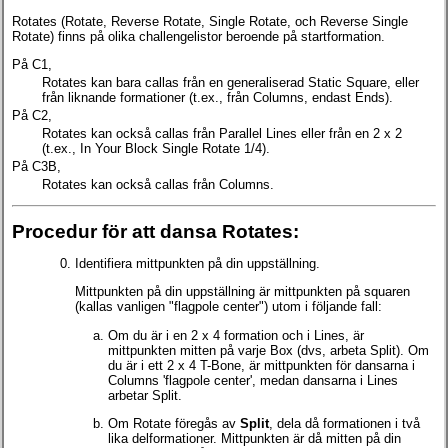
Rotates (Rotate, Reverse Rotate, Single Rotate, och Reverse Single
Rotate) finns på olika challengelistor beroende på startformation.
På C1,
Rotates kan bara callas från en generaliserad Static Square, eller
från liknande formationer (t.ex., från Columns, endast Ends).
På C2,
Rotates kan också callas från Parallel Lines eller från en 2 x 2
(t.ex., In Your Block Single Rotate 1/4).
På C3B,
Rotates kan också callas från Columns.
Procedur för att dansa Rotates:
Identifiera mittpunkten på din uppställning.
Mittpunkten på din uppställning är mittpunkten på squaren
(kallas vanligen "flagpole center") utom i följande fall:
Om du är i en 2 x 4 formation och i Lines, är
mittpunkten mitten på varje Box (dvs, arbeta Split). Om
du är i ett 2 x 4 T-Bone, är mittpunkten för dansarna i
Columns 'flagpole center', medan dansarna i Lines
arbetar Split.
Om Rotate föregås av
Split
, dela då formationen i två
lika delformationer. Mittpunkten är då mitten på din