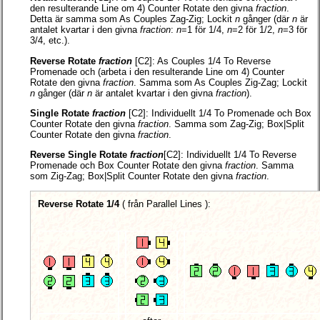
den resulterande Line om 4) Counter Rotate den givna
fraction
.
Detta är samma som As Couples Zag-Zig; Lockit
n
gånger (där
n
är
antalet kvartar i den givna
fraction
:
n
=1 för 1/4,
n
=2 för 1/2,
n
=3 för
3/4, etc.).
Reverse Rotate
fraction
[C2]:
As Couples 1/4 To Reverse
Promenade och (arbeta i den resulterande Line om 4) Counter
Rotate den givna
fraction
. Samma som As Couples Zig-Zag; Lockit
n
gånger (där
n
är antalet kvartar i den givna
fraction
).
Single Rotate
fraction
[C2]:
Individuellt 1/4 To Promenade och Box
Counter Rotate den givna
fraction
. Samma som Zag-Zig; Box|Split
Counter Rotate den givna
fraction
.
Reverse Single Rotate
fraction
[C2]:
Individuellt 1/4 To Reverse
Promenade och Box Counter Rotate den givna
fraction
. Samma
som Zig-Zag; Box|Split Counter Rotate den givna
fraction
.
Reverse Rotate 1/4
(
från Parallel Lines
):