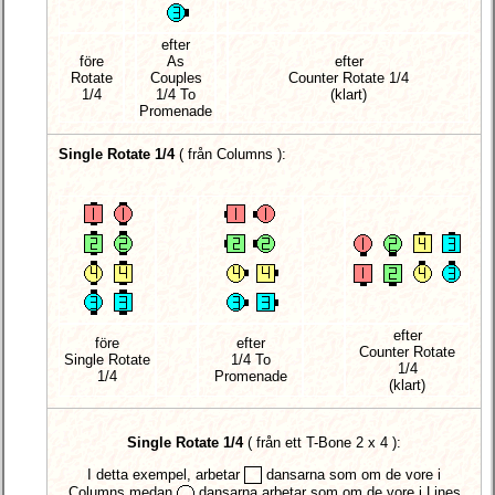
efter
före
As
efter
Rotate
Couples
Counter Rotate 1/4
1/4
1/4 To
(klart)
Promenade
Single Rotate 1/4
(
från Columns
):
efter
före
efter
Counter Rotate
Single Rotate
1/4 To
1/4
1/4
Promenade
(klart)
Single Rotate 1/4
(
från ett T-Bone 2 x 4
):
I detta exempel, arbetar
dansarna som om de vore i
Columns medan
dansarna arbetar som om de vore i Lines