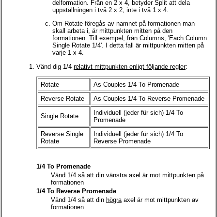
delformation. Från en 2 x 4, betyder Split att dela
uppställningen i två 2 x 2, inte i två 1 x 4.
Om Rotate föregås av namnet på formationen man
skall arbeta i, är mittpunkten mitten på den
formationen. Till exempel, från Columns, 'Each Column
Single Rotate 1/4'. I detta fall är mittpunkten mitten på
varje 1 x 4.
Vänd dig 1/4
relativt mittpunkten enligt följande regler
:
Rotate
As Couples 1/4 To Promenade
Reverse Rotate
As Couples 1/4 To Reverse Promenade
Individuell (jeder für sich) 1/4 To
Single Rotate
Promenade
Reverse Single
Individuell (jeder für sich) 1/4 To
Rotate
Reverse Promenade
1/4 To Promenade
Vänd 1/4 så att din
vänstra
axel är mot mittpunkten på
formationen
1/4 To Reverse Promenade
Vänd 1/4 så att din
högra
axel är mot mittpunkten av
formationen.