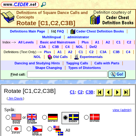
Definitions of Square Dance Calls and
Concepts
Rotate [C1,C2,C3B]
|
|
|
Definitions Main Page
FAQ
Ceder Chest Definition Books
|
Multilingual
administrator
|
|
|
|
|
|
|
Index
-->
All Levels
Basic and Mainstream
Plus
A1
A2
C1
C2
|
|
|
|
C3A
C3B
C4
NOL
Def2
|
|
|
|
|
|
|
|
Definitions (Text Only)
-->
Plus
A1
A2
C1
C2
C3A
C3B
C4
|
|
NOL
Old Calls
Experimentals
|
|
|
Dancing and Studying Hints
Tagging Calls
Calls with Parts
|
Shape Changing
Types of Distortions
Go!
F
ind call:
Rotate [C1,C2,C3B]
C1
:
C2
:
C3B
:
(
Jim Davis
)
Språk:
view (admin)
or
All