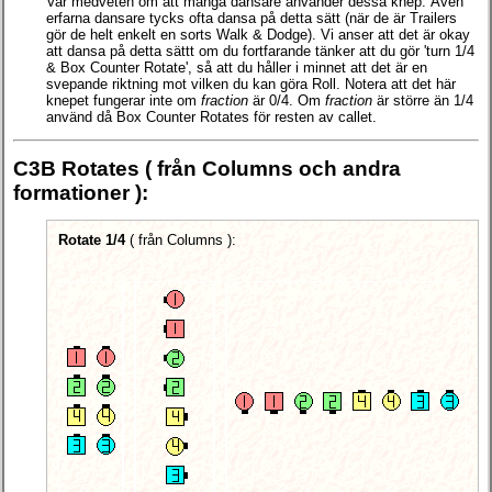
Var medveten om att många dansare använder dessa knep. Även
erfarna dansare tycks ofta dansa på detta sätt (när de är Trailers
gör de helt enkelt en sorts Walk & Dodge). Vi anser att det är okay
att dansa på detta sättt om du fortfarande tänker att du gör 'turn 1/4
& Box Counter Rotate', så att du håller i minnet att det är en
svepande riktning mot vilken du kan göra Roll. Notera att det här
knepet fungerar inte om
fraction
är 0/4. Om
fraction
är större än 1/4
använd då Box Counter Rotates för resten av callet.
C3B Rotates (
från Columns och andra
formationer
):
Rotate 1/4
(
från Columns
):