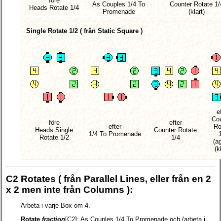
före
As Couples 1/4 To
Counter Rotate 1/
Heads Rotate 1/4
Promenade
(klart)
Single Rotate 1/2 (
från Static Square
)
e
Co
före
efter
efter
Ro
Heads Single
Counter Rotate
1/4 To Promenade
Rotate 1/2
1/4
(a
(k
C2 Rotates (
från Parallel Lines, eller från en 2
x 2 men inte från Columns
):
Arbeta i varje Box om 4.
Rotate
fraction
[C2]:
As Couples 1/4 To Promenade och (arbeta i