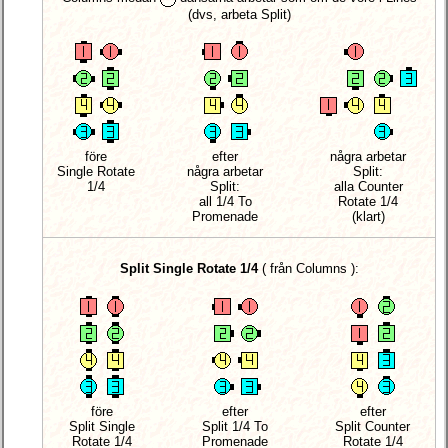
(dvs, arbeta Split)
före
efter
några arbetar
Single Rotate
några arbetar
Split:
1/4
Split:
alla
Counter
all 1/4 To
Rotate 1/4
Promenade
(klart)
Split Single Rotate 1/4
(
från Columns
):
före
efter
efter
Split Single
Split 1/4 To
Split Counter
Rotate 1/4
Promenade
Rotate 1/4