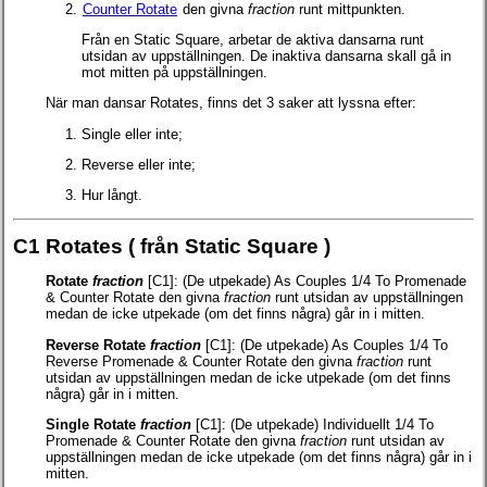
Counter Rotate
den givna
fraction
runt mittpunkten.
Från en Static Square, arbetar de aktiva dansarna runt
utsidan av uppställningen. De inaktiva dansarna skall gå in
mot mitten på uppställningen.
När man dansar Rotates, finns det 3 saker att lyssna efter:
Single eller inte;
Reverse eller inte;
Hur långt.
C1 Rotates (
från Static Square
)
Rotate
fraction
[C1]:
(De utpekade) As Couples 1/4 To Promenade
& Counter Rotate den givna
fraction
runt utsidan av uppställningen
medan de icke utpekade (om det finns några) går in i mitten.
Reverse Rotate
fraction
[C1]:
(De utpekade) As Couples 1/4 To
Reverse Promenade & Counter Rotate den givna
fraction
runt
utsidan av uppställningen medan de icke utpekade (om det finns
några) går in i mitten.
Single Rotate
fraction
[C1]:
(De utpekade) Individuellt 1/4 To
Promenade & Counter Rotate den givna
fraction
runt utsidan av
uppställningen medan de icke utpekade (om det finns några) går in i
mitten.