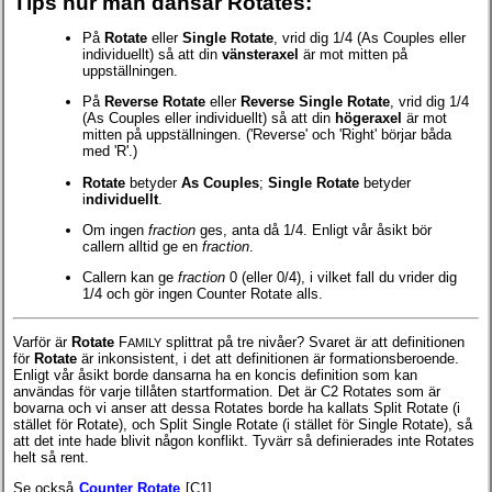
Tips hur man dansar Rotates:
På
Rotate
eller
Single Rotate
, vrid dig 1/4 (As Couples eller
individuellt) så att din
vänsteraxel
är mot mitten på
uppställningen.
På
Reverse Rotate
eller
Reverse Single Rotate
, vrid dig 1/4
(As Couples eller individuellt) så att din
högeraxel
är mot
mitten på uppställningen. ('Reverse' och 'Right' börjar båda
med 'R'.)
Rotate
betyder
As Couples
;
Single Rotate
betyder
i
ndividuellt
.
Om ingen
fraction
ges, anta då 1/4. Enligt vår åsikt bör
callern alltid ge en
fraction
.
Callern kan ge
fraction
0 (eller 0/4), i vilket fall du vrider dig
1/4 och gör ingen Counter Rotate alls.
Varför är
Rotate
F
splittrat på tre nivåer? Svaret är att definitionen
AMILY
för
Rotate
är inkonsistent, i det att definitionen är formationsberoende.
Enligt vår åsikt borde dansarna ha en koncis definition som kan
användas för varje tillåten startformation. Det är C2 Rotates som är
bovarna och vi anser att dessa Rotates borde ha kallats Split Rotate (i
stället för Rotate), och Split Single Rotate (i stället för Single Rotate), så
att det inte hade blivit någon konflikt. Tyvärr så definierades inte Rotates
helt så rent.
Se också
Counter Rotate
[C1].