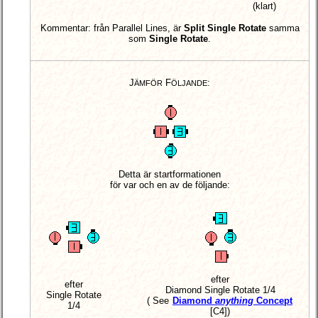
(klart)
Kommentar: från Parallel Lines, är
Split Single Rotate
samma
som
Single Rotate
.
J
F
:
ÄMFÖR
ÖLJANDE
Detta är startformationen
för var och en av de följande:
efter
efter
Diamond Single Rotate 1/4
Single Rotate
( See
Diamond
anything
Concept
1/4
[C4])