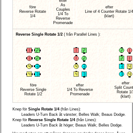
efter
As
före
efter
Couples
Reverse Rotate
Line of 4 Counter Rotate 1/
1/4 To
1/4
(klart)
Reverse
Promenade
Reverse Single Rotate 1/2
(
från Parallel Lines
):
efter
före
efter
Split Coun
Reverse Single
1/4 To Reverse
Rotate 1/
Rotate 1/2
Promenade
(klart)
Knep för
Single Rotate 1/4
(från Lines):
Leaders U-Turn Back åt vänster; Belles Walk; Beaus Dodge.
Knep för
Reverse Single Rotate 1/4
(från Lines):
Leaders U-Turn Back åt höger; Beaus Walk; Belles Dodge.