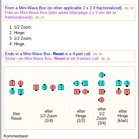
From a Mini-Wave Box (or other applicable 2 x 2 if fractionalized).
EN: 10
Från en Mini-Wave Box (eller andra tillämpliga 2 x 2 om det är
fraktionaliserat).
SE: 10
1/2 Zoom;
Hinge;
1/2 Zoom;
Hinge.
Ends in a Mini-Wave Box.
Reset
is a 4-part call.
EN: 20
Slutar i en Mini-Wave Box.
Reset
är ett 4-delars call.
SE: 20
efter
efter
efter
efter
före
1/2
1/2 Zoom
Hinge
Hinge
Reset
Zoom
(1/4)
(1/2)
(klart)
(3/4)
Kommentarer: