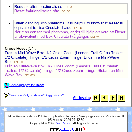
Reset
is often fractionalized.
EN: 30
Reset
fraktionaliseras ofta.
SE: 30
When dancing with phantoms, it is helpful to know that
Reset
is
equivalent to Box Circulate Twice.
EN: 40
När man dansar med phantoms, är det till hjälp att veta att
Reset
är ekvivalent med Box Circulate två gånger.
SE: 40
Cross Reset
[C4]
:
From a Mini-Wave Box. 1/2 Cross Zoom (Leaders Trail Off as Trailers
1/2 Circulate); Hinge; 1/2 Cross Zoom; Hinge. Ends in a Mini-Wave
Box.
EN: 805
Från en Mini-Wave Box. 1/2 Cross Zoom (Leaders Trail Off medan
Trailers 1/2 Circulate); Hinge; 1/2 Cross Zoom; Hinge. Slutar i en Mini-
Wave Box.
SE: 805
Choreography för
Reset
Comments? Questions? Suggestions?
All levels
:
https://www.ceder.net/def/reset.php?level=master&language=sweden&action=edit
05-August-2026 21:42:59
Copyright © 2026
Vic Ceder
. All Rights Reserved.