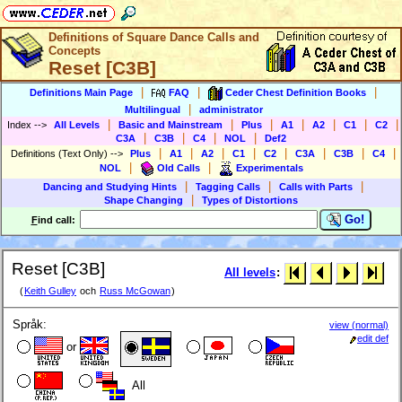
Definitions of Square Dance Calls and
Concepts
Reset [C3B]
|
|
|
Definitions Main Page
FAQ
Ceder Chest Definition Books
|
Multilingual
administrator
|
|
|
|
|
|
|
Index
-->
All Levels
Basic and Mainstream
Plus
A1
A2
C1
C2
|
|
|
|
C3A
C3B
C4
NOL
Def2
|
|
|
|
|
|
|
|
Definitions (Text Only)
-->
Plus
A1
A2
C1
C2
C3A
C3B
C4
|
|
NOL
Old Calls
Experimentals
|
|
|
Dancing and Studying Hints
Tagging Calls
Calls with Parts
|
Shape Changing
Types of Distortions
Go!
F
ind call:
Reset [C3B]
All levels
:
(
Keith Gulley
och
Russ McGowan
)
Språk:
view (normal)
edit def
or
All