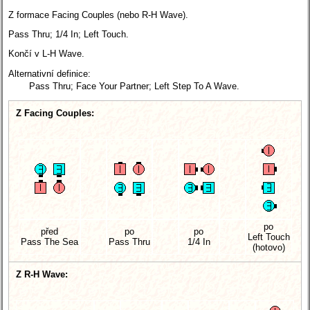
Z formace Facing Couples (nebo R-H Wave).
Pass Thru; 1/4 In; Left Touch.
Končí v L-H Wave.
Alternativní definice:
Pass Thru; Face Your Partner; Left Step To A Wave.
Z Facing Couples:
po
před
po
po
Left Touch
Pass The Sea
Pass Thru
1/4 In
(hotovo)
Z R-H Wave: