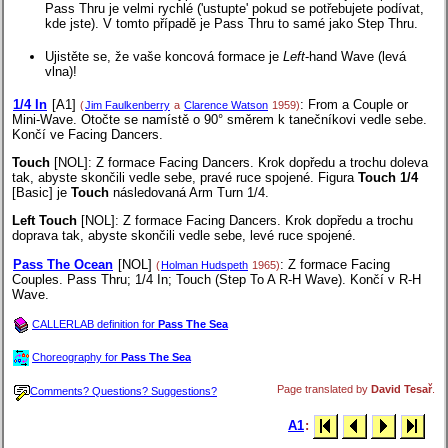
Pass Thru je velmi rychlé ('ustupte' pokud se potřebujete podívat,
kde jste). V tomto případě je Pass Thru to samé jako Step Thru.
Ujistěte se, že vaše koncová formace je
Left
-hand Wave (levá
vlna)!
1/4 In
[A1]
: From a Couple or
(
Jim Faulkenberry
a
Clarence Watson
1959)
Mini-Wave. Otočte se namístě o 90° směrem k tanečníkovi vedle sebe.
Končí ve Facing Dancers.
Touch
[NOL]
: Z formace Facing Dancers. Krok dopředu a trochu doleva
tak, abyste skončili vedle sebe, pravé ruce spojené. Figura
Touch 1/4
[Basic] je
Touch
následovaná Arm Turn 1/4.
Left Touch
[NOL]
: Z formace Facing Dancers. Krok dopředu a trochu
doprava tak, abyste skončili vedle sebe, levé ruce spojené.
Pass The Ocean
[NOL]
: Z formace Facing
(
Holman Hudspeth
1965)
Couples. Pass Thru; 1/4 In; Touch (Step To A R-H Wave). Končí v R-H
Wave.
CALLERLAB definition for
Pass The Sea
Choreography for
Pass The Sea
Page translated by
David Tesař
.
Comments? Questions? Suggestions?
A1
: