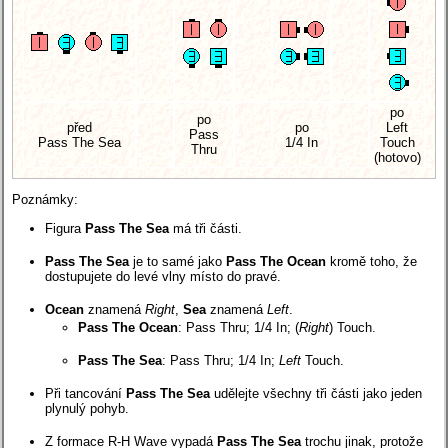
po
po
před
po
Left
Pass
Pass The Sea
1/4 In
Touch
Thru
(hotovo)
Poznámky:
Figura
Pass The Sea
má tři části.
Pass The Sea
je to samé jako
Pass The Ocean
kromě toho, že
dostupujete do levé vlny místo do pravé.
Ocean
znamená
Right
,
Sea
znamená
Left
.
Pass The Ocean
: Pass Thru; 1/4 In; (
Right
) Touch.
Pass The Sea
: Pass Thru; 1/4 In;
Left
Touch.
Při tancování
Pass The Sea
udělejte všechny tři části jako jeden
plynulý pohyb.
Z formace R-H Wave vypadá
Pass The Sea
trochu jinak, protože