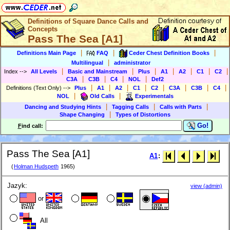
Definitions of Square Dance Calls and
Concepts
Pass The Sea [A1]
|
|
|
Definitions Main Page
FAQ
Ceder Chest Definition Books
|
Multilingual
administrator
|
|
|
|
|
|
|
Index
-->
All Levels
Basic and Mainstream
Plus
A1
A2
C1
C2
|
|
|
|
C3A
C3B
C4
NOL
Def2
|
|
|
|
|
|
|
|
Definitions (Text Only)
-->
Plus
A1
A2
C1
C2
C3A
C3B
C4
|
|
NOL
Old Calls
Experimentals
|
|
|
Dancing and Studying Hints
Tagging Calls
Calls with Parts
|
Shape Changing
Types of Distortions
Go!
F
ind call:
Pass The Sea [A1]
A1
:
(
Holman Hudspeth
1965)
Jazyk:
view (admin)
or
All