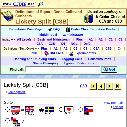
Definitions of Square Dance Calls and
Concepts
Lickety Split [C3B]
|
|
|
Definitions Main Page
FAQ
Ceder Chest Definition Books
|
Multilingual
administrator
|
|
|
|
|
|
|
Index
-->
All Levels
Basic and Mainstream
Plus
A1
A2
C1
C2
|
|
|
|
C3A
C3B
C4
NOL
Def2
|
|
|
|
|
|
|
|
Definitions (Text Only)
-->
Plus
A1
A2
C1
C2
C3A
C3B
C4
|
|
NOL
Old Calls
Experimentals
|
|
|
Dancing and Studying Hints
Tagging Calls
Calls with Parts
|
Shape Changing
Types of Distortions
Go!
F
ind call:
Lickety Split [C3B]
C3B
:
(
Lee Kopman
)
Språk:
view (normal)
edit def
or
All