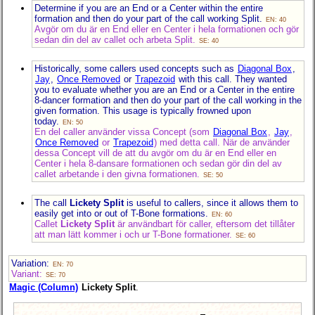
Determine if you are an End or a Center within the entire
formation and then do your part of the call working Split.
EN: 40
Avgör om du är en End eller en Center i hela formationen och gör
sedan din del av callet och arbeta Split.
SE: 40
Historically, some callers used concepts such as
Diagonal Box
,
Jay
,
Once Removed
or
Trapezoid
with this call. They wanted
you to evaluate whether you are an End or a Center in the entire
8-dancer
formation and then do your part of the call working in the
given formation. This usage is typically frowned upon
today.
EN: 50
En del caller använder vissa Concept (som
Diagonal Box
,
Jay
,
Once Removed
or
Trapezoid
) med detta call. När de använder
dessa Concept vill de att du avgör om du är en End eller en
Center i hela 8-dansare formationen och sedan gör din del av
callet arbetande i den givna formationen.
SE: 50
The call
Lickety Split
is useful to callers, since it allows them to
easily get into or out of T-Bone formations.
EN: 60
Callet
Lickety Split
är användbart för caller, eftersom det tillåter
att man lätt kommer i och ur T-Bone formationer.
SE: 60
Variation:
EN: 70
Variant:
SE: 70
Magic (Column)
Lickety Split
.